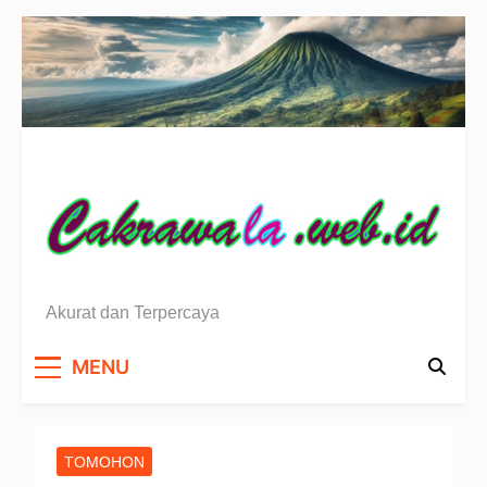
Skip
to
content
Berita Sulawesi Utara
Akurat dan Terpercaya
MENU
TOMOHON