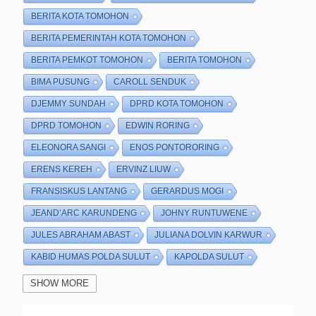
BERITA KOTA TOMOHON
BERITA PEMERINTAH KOTA TOMOHON
BERITA PEMKOT TOMOHON
BERITA TOMOHON
BIMA PUSUNG
CAROLL SENDUK
DJEMMY SUNDAH
DPRD KOTA TOMOHON
DPRD TOMOHON
EDWIN RORING
ELEONORA SANGI
ENOS PONTORORING
ERENS KEREH
ERVINZ LIUW
FRANSISKUS LANTANG
GERARDUS MOGI
JEAND’ARC KARUNDENG
JOHNY RUNTUWENE
JULES ABRAHAM ABAST
JULIANA DOLVIN KARWUR
KABID HUMAS POLDA SULUT
KAPOLDA SULUT
KAPOLRES TOMOHON
KETUA DPRD KOTA TOMOHON
SHOW MORE
KETUA DPRD TOMOHON