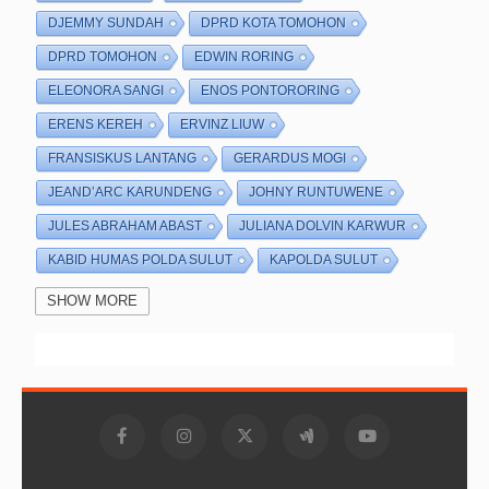
DJEMMY SUNDAH
DPRD KOTA TOMOHON
DPRD TOMOHON
EDWIN RORING
ELEONORA SANGI
ENOS PONTORORING
ERENS KEREH
ERVINZ LIUW
FRANSISKUS LANTANG
GERARDUS MOGI
JEAND’ARC KARUNDENG
JOHNY RUNTUWENE
JULES ABRAHAM ABAST
JULIANA DOLVIN KARWUR
KABID HUMAS POLDA SULUT
KAPOLDA SULUT
KAPOLRES TOMOHON
KETUA DPRD KOTA TOMOHON
SHOW MORE
KETUA DPRD TOMOHON
KETUA TP-PKK KOTA TOMOHON
KOTA TOMOHON
MULYATNO
OCTAVIANUS MANDAGI
POLRES TOMOHON
RESMOB POLRES TOMOHON
ROLLING PEMKOT TOMOHON