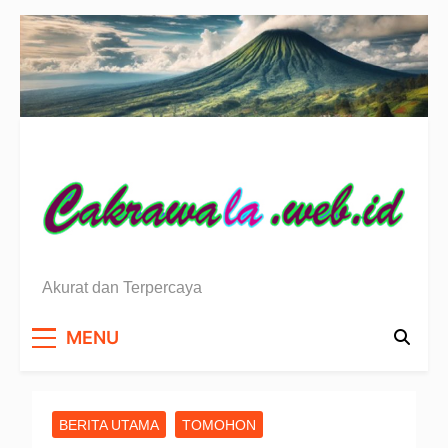
Skip
to
content
Berita Sulawesi Utara
Akurat dan Terpercaya
MENU
BERITA UTAMA
TOMOHON