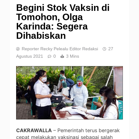
Begini Stok Vaksin di
Tomohon, Olga
Karinda: Segera
Dihabiskan
Reporter Recky Pelealu Editor Redaksi
27
Agustus 2021
0
3 Mins
CAKRAWALLA
– Pemerintah terus bergerak
cepat melakukan vaksinasi sebagai salah