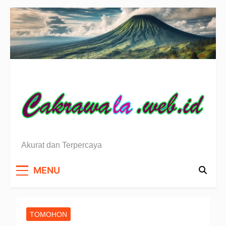
Skip
to
content
Berita Sulawesi Utara
Akurat dan Terpercaya
MENU
TOMOHON