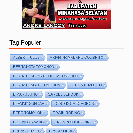
Tag Populer
ALBERT TULUS
ARIAN PRIMADANU COLIBRITO
BERITA KOTA TOMOHON
BERITA PEMERINTAH KOTA TOMOHON
BERITA PEMKOT TOMOHON
BERITA TOMOHON
BIMA PUSUNG
CAROLL SENDUK
DJEMMY SUNDAH
DPRD KOTA TOMOHON
DPRD TOMOHON
EDWIN RORING
ELEONORA SANGI
ENOS PONTORORING
ERENS KEREH
ERVINZ LIUW