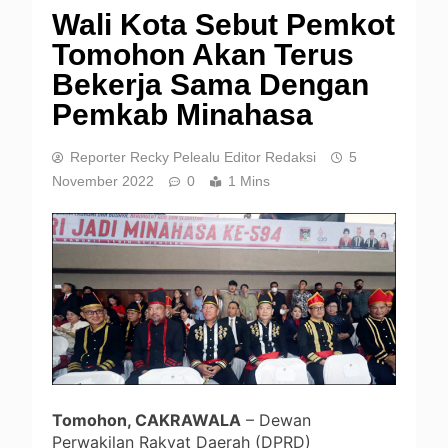
Wali Kota Sebut Pemkot
Tomohon Akan Terus
Bekerja Sama Dengan
Pemkab Minahasa
Reporter Recky Pelealu Editor Redaksi
5
November 2022
0
1 Mins
Tomohon, CAKRAWALA
– Dewan
Perwakilan Rakyat Daerah (DPRD)