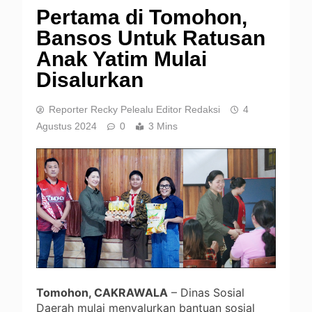
Pertama di Tomohon,
Bansos Untuk Ratusan
Anak Yatim Mulai
Disalurkan
Reporter Recky Pelealu Editor Redaksi
4
Agustus 2024
0
3 Mins
Tomohon, CAKRAWALA
– Dinas Sosial
Daerah mulai menyalurkan bantuan sosial