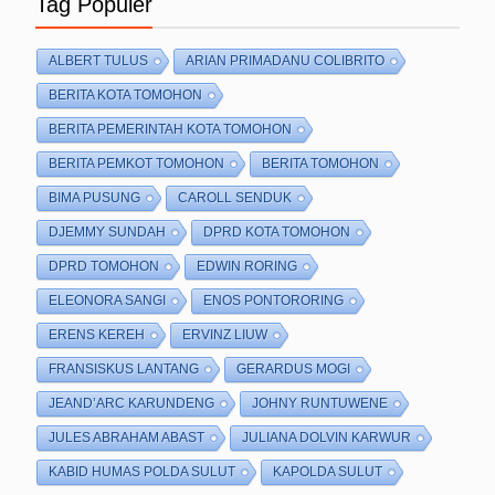
Tag Populer
ALBERT TULUS
ARIAN PRIMADANU COLIBRITO
BERITA KOTA TOMOHON
BERITA PEMERINTAH KOTA TOMOHON
BERITA PEMKOT TOMOHON
BERITA TOMOHON
BIMA PUSUNG
CAROLL SENDUK
DJEMMY SUNDAH
DPRD KOTA TOMOHON
DPRD TOMOHON
EDWIN RORING
ELEONORA SANGI
ENOS PONTORORING
ERENS KEREH
ERVINZ LIUW
FRANSISKUS LANTANG
GERARDUS MOGI
JEAND’ARC KARUNDENG
JOHNY RUNTUWENE
JULES ABRAHAM ABAST
JULIANA DOLVIN KARWUR
KABID HUMAS POLDA SULUT
KAPOLDA SULUT