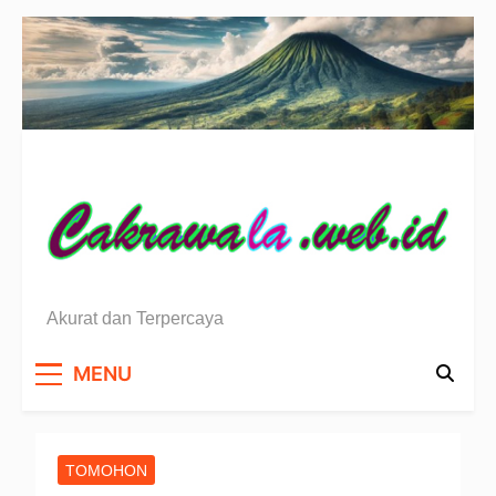
Skip
to
content
Berita Sulawesi Utara
Akurat dan Terpercaya
MENU
TOMOHON