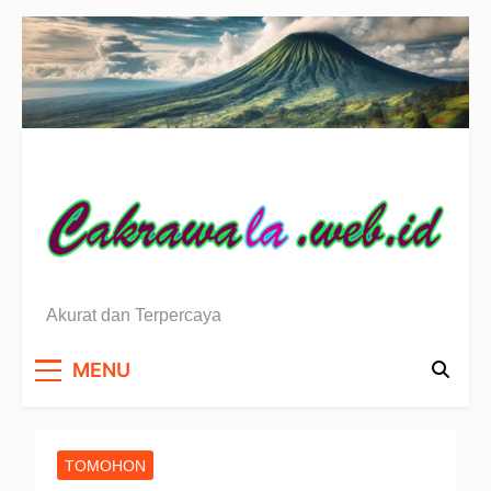
Skip
to
content
Berita Sulawesi Utara
Akurat dan Terpercaya
MENU
TOMOHON