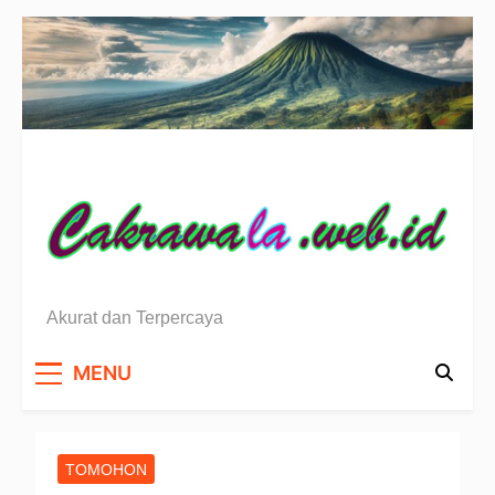
Skip
to
content
Berita Sulawesi Utara
Akurat dan Terpercaya
MENU
TOMOHON