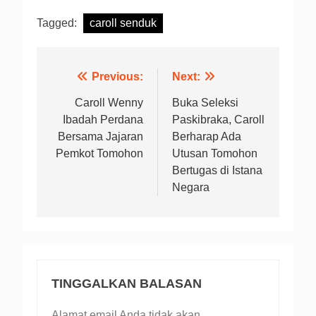
Tagged:
caroll senduk
Navigasi
Previous:
Next:
pos
Caroll Wenny
Buka Seleksi
Ibadah Perdana
Paskibraka, Caroll
Bersama Jajaran
Berharap Ada
Pemkot Tomohon
Utusan Tomohon
Bertugas di Istana
Negara
TINGGALKAN BALASAN
Alamat email Anda tidak akan