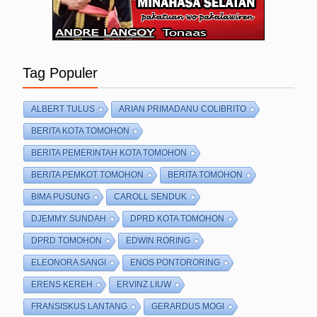
Tag Populer
ALBERT TULUS
ARIAN PRIMADANU COLIBRITO
BERITA KOTA TOMOHON
BERITA PEMERINTAH KOTA TOMOHON
BERITA PEMKOT TOMOHON
BERITA TOMOHON
BIMA PUSUNG
CAROLL SENDUK
DJEMMY SUNDAH
DPRD KOTA TOMOHON
DPRD TOMOHON
EDWIN RORING
ELEONORA SANGI
ENOS PONTORORING
ERENS KEREH
ERVINZ LIUW
FRANSISKUS LANTANG
GERARDUS MOGI