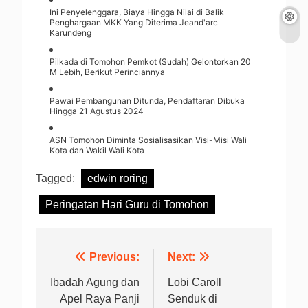
Ini Penyelenggara, Biaya Hingga Nilai di Balik
Penghargaan MKK Yang Diterima Jeand'arc
Karundeng
Pilkada di Tomohon Pemkot (Sudah) Gelontorkan 20
M Lebih, Berikut Perinciannya
Pawai Pembangunan Ditunda, Pendaftaran Dibuka
Hingga 21 Agustus 2024
ASN Tomohon Diminta Sosialisasikan Visi-Misi Wali
Kota dan Wakil Wali Kota
Tagged:
edwin roring
Peringatan Hari Guru di Tomohon
Navigasi
Previous:
Next:
pos
Ibadah Agung dan
Lobi Caroll
Apel Raya Panji
Senduk di