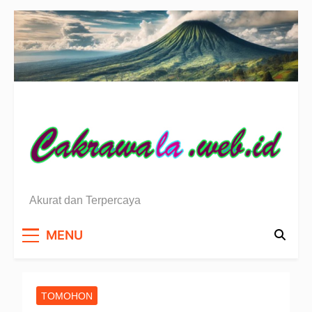
Skip
to
content
Berita Sulawesi Utara
Akurat dan Terpercaya
MENU
TOMOHON