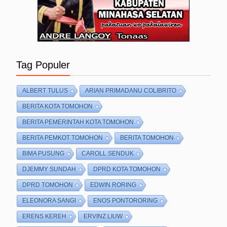
Tag Populer
ALBERT TULUS
ARIAN PRIMADANU COLIBRITO
BERITA KOTA TOMOHON
BERITA PEMERINTAH KOTA TOMOHON
BERITA PEMKOT TOMOHON
BERITA TOMOHON
BIMA PUSUNG
CAROLL SENDUK
DJEMMY SUNDAH
DPRD KOTA TOMOHON
DPRD TOMOHON
EDWIN RORING
ELEONORA SANGI
ENOS PONTORORING
ERENS KEREH
ERVINZ LIUW