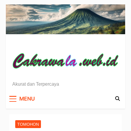
Skip
to
content
Berita Sulawesi Utara
Akurat dan Terpercaya
MENU
TOMOHON