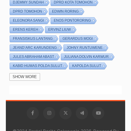
DJEMMY SUNDAH
DPRD KOTA TOMOHON
DPRD TOMOHON
EDWIN RORING
ELEONORA SANGI
ENOS PONTORORING
ERENS KEREH
ERVINZ LIUW
FRANSISKUS LANTANG
GERARDUS MOGI
JEAND’ARC KARUNDENG
JOHNY RUNTUWENE
JULES ABRAHAM ABAST
JULIANA DOLVIN KARWUR
KABID HUMAS POLDA SULUT
KAPOLDA SULUT
KAPOLRES TOMOHON
KETUA DPRD KOTA TOMOHON
SHOW MORE
KETUA DPRD TOMOHON
KETUA TP-PKK KOTA TOMOHON
KOTA TOMOHON
MULYATNO
OCTAVIANUS MANDAGI
POLRES TOMOHON
RESMOB POLRES TOMOHON
ROLLING PEMKOT TOMOHON
SEKRETARIS DAERAH KOTA TOMOHON