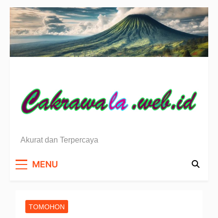
Skip
to
content
Berita Sulawesi Utara
Akurat dan Terpercaya
MENU
TOMOHON