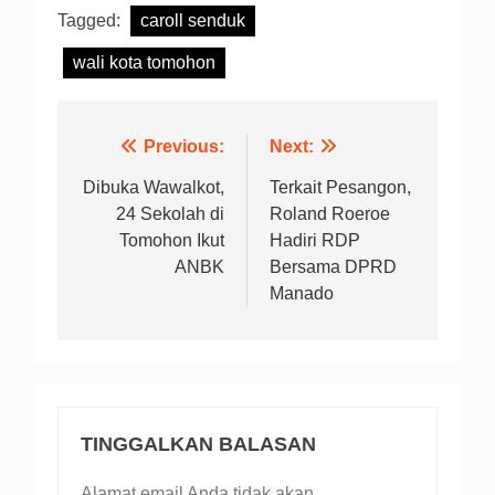
Tagged:
caroll senduk
wali kota tomohon
Navigasi
Previous:
Next:
pos
Dibuka Wawalkot,
Terkait Pesangon,
24 Sekolah di
Roland Roeroe
Tomohon Ikut
Hadiri RDP
ANBK
Bersama DPRD
Manado
TINGGALKAN BALASAN
Alamat email Anda tidak akan