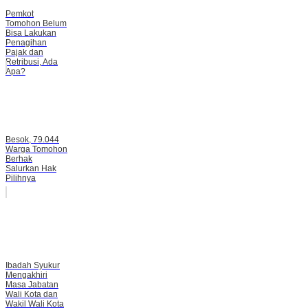
Pemkot
Tomohon Belum
Bisa Lakukan
Penagihan
Pajak dan
Retribusi, Ada
Apa?
Besok, 79.044
Warga Tomohon
Berhak
Salurkan Hak
Pilihnya
Ibadah Syukur
Mengakhiri
Masa Jabatan
Wali Kota dan
Wakil Wali Kota