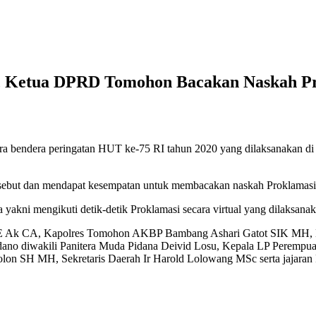
I, Ketua DPRD Tomohon Bacakan Naskah P
bendera peringatan HUT ke-75 RI tahun 2020 yang dilaksanakan di la
but dan mendapat kesempatan untuk membacakan naskah Proklamasi
a yakni mengikuti detik-detik Proklamasi secara virtual yang dilaksan
n SE Ak CA, Kapolres Tomohon AKBP Bambang Ashari Gatot SIK MH
ano diwakili Panitera Muda Pidana Deivid Losu, Kepala LP Perempu
on SH MH, Sekretaris Daerah Ir Harold Lolowang MSc serta jajara