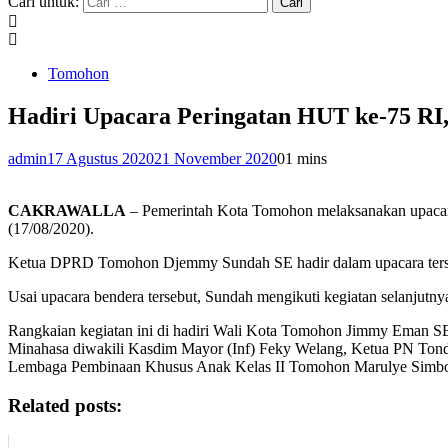
Cari untuk:
Tomohon
Hadiri Upacara Peringatan HUT ke-75 R
admin
17 Agustus 2020
21 November 2020
0
1 mins
CAKRAWALLA
– Pemerintah Kota Tomohon melaksanakan upacara 
(17/08/2020).
Ketua DPRD Tomohon Djemmy Sundah SE hadir dalam upacara terse
Usai upacara bendera tersebut, Sundah mengikuti kegiatan selanjutny
Rangkaian kegiatan ini di hadiri Wali Kota Tomohon Jimmy Ema
Minahasa diwakili Kasdim Mayor (Inf) Feky Welang, Ketua PN Tond
Lembaga Pembinaan Khusus Anak Kelas II Tomohon Marulye Simbol
Related posts: