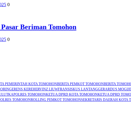
2025
0
 Pasar Beriman Tomohon
2025
0
ITA PEMERINTAH KOTA TOMOHON
BERITA PEMKOT TOMOHON
BERITA TOMOH
RORING
ERENS KEREH
ERVINZ LIUW
FRANSISKUS LANTANG
GERARDUS MOGI
J
ULUT
KAPOLRES TOMOHON
KETUA DPRD KOTA TOMOHON
KETUA DPRD TOM
POLRES TOMOHON
ROLLING PEMKOT TOMOHON
SEKRETARIS DAERAH KOTA