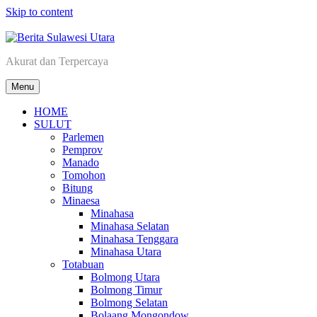
Skip to content
Berita Sulawesi Utara
Akurat dan Terpercaya
Menu
HOME
SULUT
Parlemen
Pemprov
Manado
Tomohon
Bitung
Minaesa
Minahasa
Minahasa Selatan
Minahasa Tenggara
Minahasa Utara
Totabuan
Bolmong Utara
Bolmong Timur
Bolmong Selatan
Bolaang Mongondow