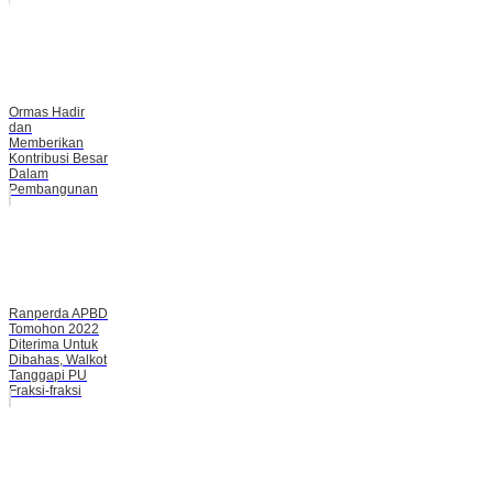
Ormas Hadir
dan
Memberikan
Kontribusi Besar
Dalam
Pembangunan
Ranperda APBD
Tomohon 2022
Diterima Untuk
Dibahas, Walkot
Tanggapi PU
Fraksi-fraksi