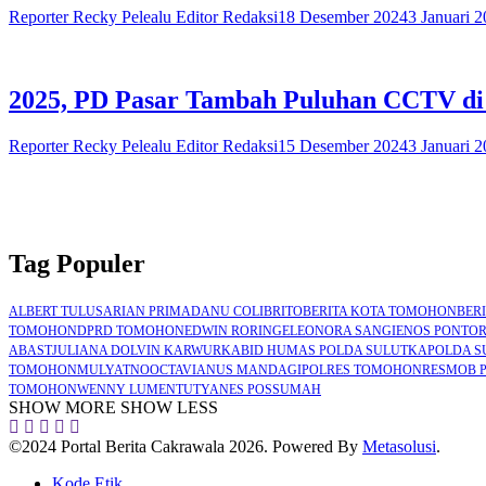
Reporter Recky Pelealu Editor Redaksi
18 Desember 2024
3 Januari 
2025, PD Pasar Tambah Puluhan CCTV di
Reporter Recky Pelealu Editor Redaksi
15 Desember 2024
3 Januari 
Tag Populer
ALBERT TULUS
ARIAN PRIMADANU COLIBRITO
BERITA KOTA TOMOHON
BER
TOMOHON
DPRD TOMOHON
EDWIN RORING
ELEONORA SANGI
ENOS PONTO
ABAST
JULIANA DOLVIN KARWUR
KABID HUMAS POLDA SULUT
KAPOLDA S
TOMOHON
MULYATNO
OCTAVIANUS MANDAGI
POLRES TOMOHON
RESMOB 
TOMOHON
WENNY LUMENTUT
YANES POSSUMAH
SHOW MORE
SHOW LESS
©2024 Portal Berita Cakrawala 2026. Powered By
Metasolusi
.
Kode Etik