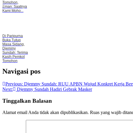
Tomohon,
Eman: Saatnya
Kami Moho...
Di Paripurna
Buka Tutup
Masa Sidang,
Djemmy
Sundah: Terima
Kasih Pemkot
Tomohon
Navigasi pos
Previous:
Djemmy Sundah: RUU APBN Wujud Konkret Kerja Ber
Next:
Djemmy Sundah Hadiri Gebrak Masker
Tinggalkan Balasan
Alamat email Anda tidak akan dipublikasikan.
Ruas yang wajib ditan