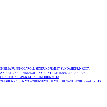
ON
BIMA PUSUNG
CAROLL SENDUK
DJEMMY SUNDAH
DPRD KOTA
EAND’ARC KARUNDENG
JOHNY RUNTUWENE
JULES ABRAHAM
OHON
KETUA TP-PKK KOTA TOMOHON
KOTA
 TOMOHON
STEVEN WAWORUNTU
WAKIL WALI KOTA TOMOHON
WALI KOTA