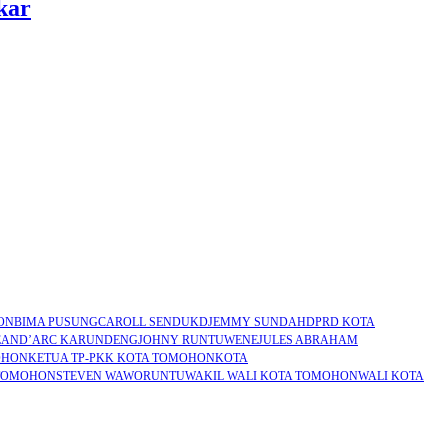
kar
ON
BIMA PUSUNG
CAROLL SENDUK
DJEMMY SUNDAH
DPRD KOTA
EAND’ARC KARUNDENG
JOHNY RUNTUWENE
JULES ABRAHAM
OHON
KETUA TP-PKK KOTA TOMOHON
KOTA
 TOMOHON
STEVEN WAWORUNTU
WAKIL WALI KOTA TOMOHON
WALI KOTA