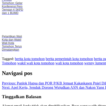
Tomohon: Gelar
Konferensi Pers
Dengan 4 SKPD
dan 1 BUMD
Pelantikan Wali
Kota dan Wakil
Wali Kota
Tomohon Terus
Dimatangkan
Tagged:
berita kota tomohon
berita pemerintah kota tomohon
berita 
Tomohon
wakil wali kota tomohon
wali kota tomohon
wenny lument
Navigasi pos
Previous:
Panlok Hapsa dan POR P/KB Jemaat Kakaskasen Pniel Dila
Next:
Apel Kerja, Senduk Dorong Wujudkan ASN dan Nakon Yang P
Tinggalkan Balasan
Alamat email Anda tidak akan dipublikasikan.
Ruas yang wajib ditan