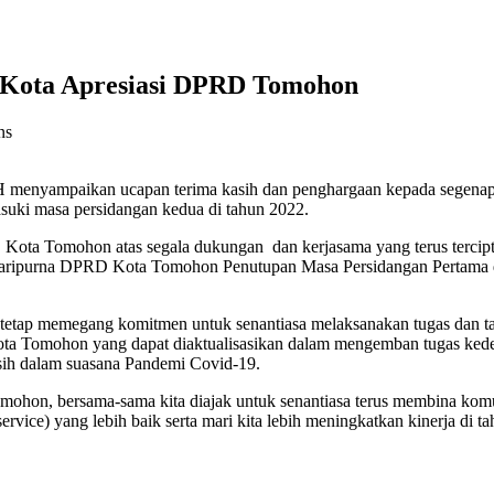
i Kota Apresiasi DPRD Tomohon
ns
 menyampaikan ucapan terima kasih dan penghargaan kepada segen
suki masa persidangan kedua di tahun 2022.
ta Tomohon atas segala dukungan dan kerjasama yang terus tercipta,
at Paripurna DPRD Kota Tomohon Penutupan Masa Persidangan Pertama
 tetap memegang komitmen untuk senantiasa melaksanakan tugas dan t
 Kota Tomohon yang dapat diaktualisasikan dalam mengemban tugas ked
ih dalam suasana Pandemi Covid-19.
hon, bersama-sama kita diajak untuk senantiasa terus membina komu
ervice) yang lebih baik serta mari kita lebih meningkatkan kinerja d