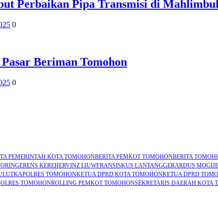
t Perbaikan Pipa Transmisi di Mahlimbu
2025
0
 Pasar Beriman Tomohon
2025
0
ITA PEMERINTAH KOTA TOMOHON
BERITA PEMKOT TOMOHON
BERITA TOMOH
RORING
ERENS KEREH
ERVINZ LIUW
FRANSISKUS LANTANG
GERARDUS MOGI
J
ULUT
KAPOLRES TOMOHON
KETUA DPRD KOTA TOMOHON
KETUA DPRD TOM
POLRES TOMOHON
ROLLING PEMKOT TOMOHON
SEKRETARIS DAERAH KOTA