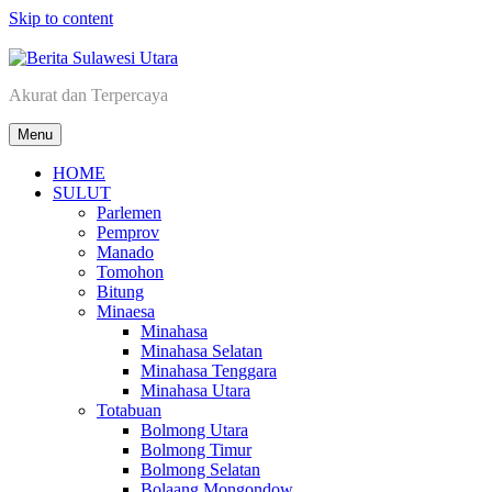
Skip to content
Berita Sulawesi Utara
Akurat dan Terpercaya
Menu
HOME
SULUT
Parlemen
Pemprov
Manado
Tomohon
Bitung
Minaesa
Minahasa
Minahasa Selatan
Minahasa Tenggara
Minahasa Utara
Totabuan
Bolmong Utara
Bolmong Timur
Bolmong Selatan
Bolaang Mongondow