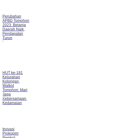
Perubahan
APBD Tomohon
2023: Belanja
Daerah Naik,
Pendapatan
Turun
HUT ke-181
Kelurahan
Kolongan,
Walkot
Tomohon: Mari
Jaga
Kebersamaan,
Kedamaian
Inovasi
Prokopim
Pemkot