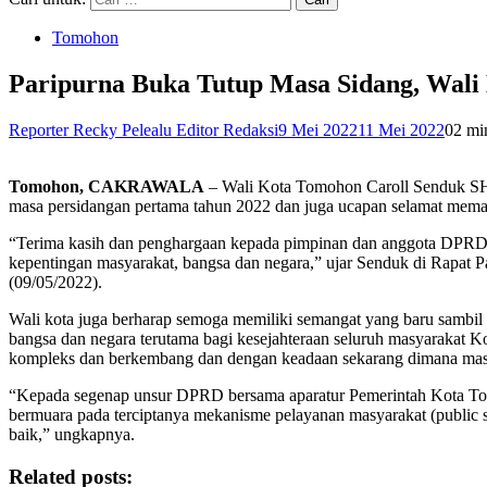
Tomohon
Paripurna Buka Tutup Masa Sidang, Wal
Reporter Recky Pelealu Editor Redaksi
9 Mei 2022
11 Mei 2022
0
2 mi
Tomohon, CAKRAWALA
– Wali Kota Tomohon Caroll Senduk SH
masa persidangan pertama tahun 2022 dan juga ucapan selamat mema
“Terima kasih dan penghargaan kepada pimpinan dan anggota DPRD Ko
kepentingan masyarakat, bangsa dan negara,” ujar Senduk di Rap
(09/05/2022).
Wali kota juga berharap semoga memiliki semangat yang baru sambil
bangsa dan negara terutama bagi kesejahteraan seluruh masyarakat
kompleks dan berkembang dan dengan keadaan sekarang dimana mas
“Kepada segenap unsur DPRD bersama aparatur Pemerintah Kota Tomo
bermuara pada terciptanya mekanisme pelayanan masyarakat (public s
baik,” ungkapnya.
Related posts: