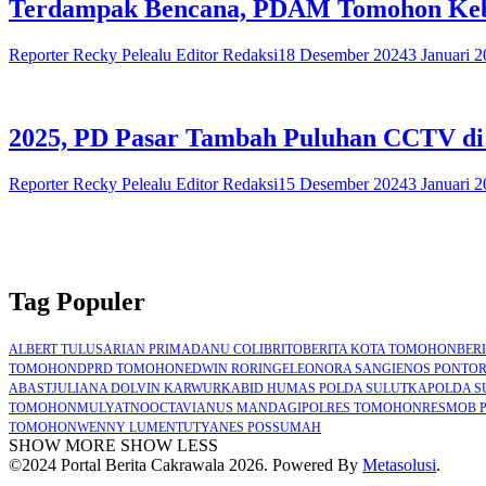
Terdampak Bencana, PDAM Tomohon Kebu
Reporter Recky Pelealu Editor Redaksi
18 Desember 2024
3 Januari 
2025, PD Pasar Tambah Puluhan CCTV di
Reporter Recky Pelealu Editor Redaksi
15 Desember 2024
3 Januari 
Tag Populer
ALBERT TULUS
ARIAN PRIMADANU COLIBRITO
BERITA KOTA TOMOHON
BER
TOMOHON
DPRD TOMOHON
EDWIN RORING
ELEONORA SANGI
ENOS PONTO
ABAST
JULIANA DOLVIN KARWUR
KABID HUMAS POLDA SULUT
KAPOLDA S
TOMOHON
MULYATNO
OCTAVIANUS MANDAGI
POLRES TOMOHON
RESMOB 
TOMOHON
WENNY LUMENTUT
YANES POSSUMAH
SHOW MORE
SHOW LESS
©2024 Portal Berita Cakrawala 2026. Powered By
Metasolusi
.