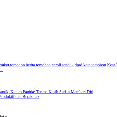
pemkot tomohon
berita tomohon
caroll senduk
dprd kota tomohon
Kota
ut
ntik, Ketum Panitia: Terima Kasih Sudah Memberi Diri
roduktif dan Berakhlak
dai
*