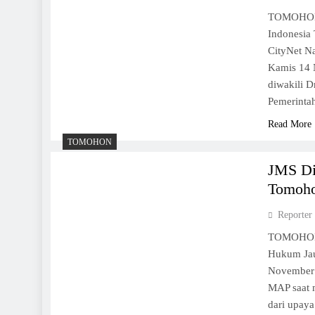
Bakal Ada Parkiran VIP di Pasar
TOMOHON,
Indonesia
7 Desember 2024
CityNet Na
Tomohon Zona Hijau (Kualitas Tinggi) Kepatuh
Kamis 14 
Penyelenggaraan Pelayanan Publik
diwakili 
6 Desember 2024
Pemerinta
Mulus, Pleno Rekapitulasi KPU T
Read More
2024
TOMOHON
5 Desember 2024
Gratis Retribusi, PD Pasar Wacanakan Lapak K
JMS Di
Lansia di Pasar Beriman Tomohon
Tomoh
Reporter
TOMOHON,
Hukum Jau
November 
MAP saat 
dari upay