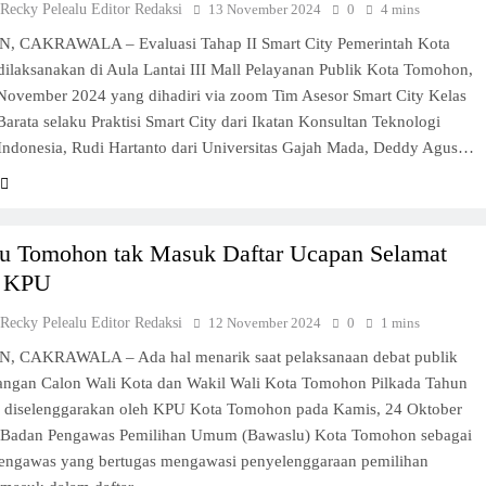
 Recky Pelealu Editor Redaksi
13 November 2024
0
4 mins
CAKRAWALA – Evaluasi Tahap II Smart City Pemerintah Kota
ilaksanakan di Aula Lantai III Mall Pelayanan Publik Kota Tomohon,
 November 2024 yang dihadiri via zoom Tim Asesor Smart City Kelas
arata selaku Praktisi Smart City dari Ikatan Konsultan Teknologi
 Indonesia, Rudi Hartanto dari Universitas Gajah Mada, Deddy Agus…
u Tomohon tak Masuk Daftar Ucapan Selamat
g KPU
 Recky Pelealu Editor Redaksi
12 November 2024
0
1 mins
CAKRAWALA – Ada hal menarik saat pelaksanaan debat publik
angan Calon Wali Kota dan Wakil Wali Kota Tomohon Pilkada Tahun
 diselenggarakan oleh KPU Kota Tomohon pada Kamis, 24 Oktober
. Badan Pengawas Pemilihan Umum (Bawaslu) Kota Tomohon sebagai
engawas yang bertugas mengawasi penyelenggaraan pemilihan