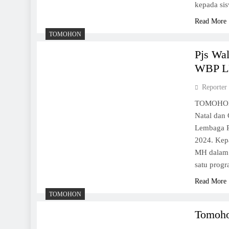
kepada s
Read More
TOMOHON
Pjs Wa
WBP LP
Reporter
TOMOHON,
Natal dan
Lembaga P
2024. Kep
MH dalam 
satu progr
Read More
TOMOHON
Tomoho