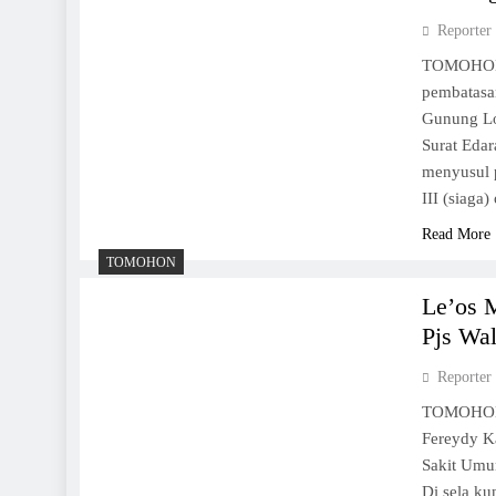
Reporter
TOMOHON,
pembatasan
Gunung Lo
Surat Eda
menyusul 
III (siag
Read More
TOMOHON
Le’os 
Pjs Wa
Reporter
TOMOHON,
Fereydy K
Sakit Umu
Di sela ku