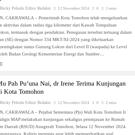
 Recky Pelealu Editor Redaksi
12 November 2024
0
3 mins
 CAKRAWALA – Pemerintah Kota Tomohon telah mengeluarkan
 aktivitas dalam radius tiga kilometer dari Kawah Tompaluan
kon, termasuk dengan pendakian. Penegasan tersebut tertuang dalam
ran (SE) dengan Nomor 334 MKT/XI-2024 yang dikeluarkan
peningkatan status Gunung Lokon dari Level II (waspada) ke Level
a) oleh Badan Geologi Kementerian Energi dan Sumber…
Mu Pah Pu’una Nai, dr Irene Terima Kunjungan
li Kota Tomohon
 Recky Pelealu Editor Redaksi
12 November 2024
0
2 mins
 CAKRAWALA – Pejabat Sementara (Pjs) Wali Kota Tomohon Ir
aligis MAP melakukan kunjungan sekaligus peninjauan ke Rumah
m Daerah (RSUD) Anugerah Tomohon, Selasa 12 November 2024.
njungannya, Kaligis meminta agar lebih memperhatikan soal