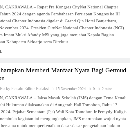
 Beriman Tomohon
 CAKRAWALA – Rapat Pra Kongres CityNet National Chapter
 Tahun 2024 dengan agenda Pembahasan Persiapan Kongres ke III
tional Chapter Indonesia digelar di Grand Qin Hotel Banjarbaru,
an
November 2024. Presiden CityNet National Chapter Indonesia (NCI)
Drs Imam Mukri Afandy MSi yang juga menjabat Kepala Bagian
han Kabupaten Sidoarjo serta Direktur…
omohon Pilgub Sulut
husus
harapkan Memberi Manfaat Nyata Bagi Germud
on
 Recky Pelealu Editor Redaksi
15 November 2024
0
2 mins
 CAKRAWALA – Jaksa Masuk Sekolah (JMS) dengan Tema Kenali
hi Hukuman dilaksanakan di Anugerah Hall Tomohon, Rabu 13
2024. Pejabat Sementara (Pjs) Wali Kota Tomohon Ir Fereydy Kaligis
membuka kegiatan ini mengungkapkan, JMS merupakan wujud nyata
a bersama untuk memperkenalkan dasar-dasar pengetahuan hukum