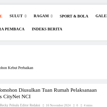
SULUT
RAGAM
GALE
E
SPORT & BOLA
RA PEMBACA
INDEKS BERITA
hon Kebut Perbaikan
r Beriman
Tomohon Diusulkan Tuan Rumah Pelaksanaan
s CityNet NCI
 Recky Pelealu Editor Redaksi
16 November 2024
0
4 mins