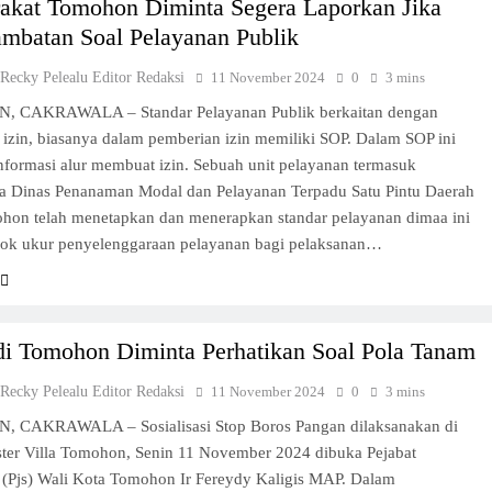
akat Tomohon Diminta Segera Laporkan Jika
mbatan Soal Pelayanan Publik
 Recky Pelealu Editor Redaksi
11 November 2024
0
3 mins
 CAKRAWALA – Standar Pelayanan Publik berkaitan dengan
izin, biasanya dalam pemberian izin memiliki SOP. Dalam SOP ini
nformasi alur membuat izin. Sebuah unit pelayanan termasuk
a Dinas Penanaman Modal dan Pelayanan Terpadu Satu Pintu Daerah
hon telah menetapkan dan menerapkan standar pelayanan dimaa ini
olok ukur penyelenggaraan pelayanan bagi pelaksanan…
 di Tomohon Diminta Perhatikan Soal Pola Tanam
 Recky Pelealu Editor Redaksi
11 November 2024
0
3 mins
CAKRAWALA – Sosialisasi Stop Boros Pangan dilaksanakan di
ter Villa Tomohon, Senin 11 November 2024 dibuka Pejabat
 (Pjs) Wali Kota Tomohon Ir Fereydy Kaligis MAP. Dalam