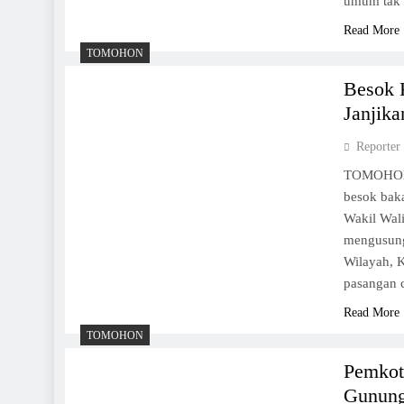
umum tak 
Read More
TOMOHON
Besok 
Janjika
Reporter
TOMOHON,
besok baka
Wakil Wali
mengusung
Wilayah, 
pasangan 
Read More
TOMOHON
Pemkot
Gunun