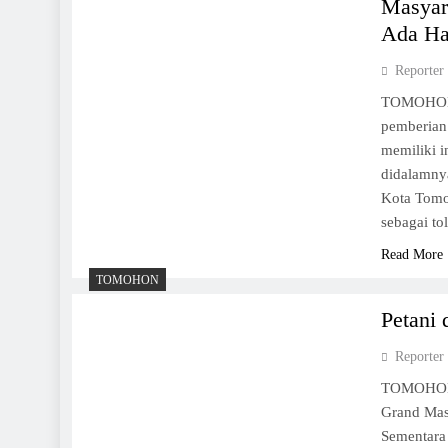
Masyar
Ada Ha
Reporter
TOMOHON,
pemberian 
memiliki i
didalamny
Kota Tomo
sebagai t
Read More
TOMOHON
Petani
Reporter
TOMOHON, 
Grand Mas
Sementara