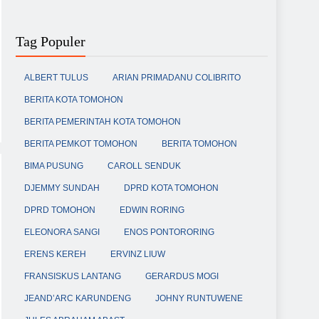
Tag Populer
ALBERT TULUS
ARIAN PRIMADANU COLIBRITO
BERITA KOTA TOMOHON
BERITA PEMERINTAH KOTA TOMOHON
BERITA PEMKOT TOMOHON
BERITA TOMOHON
BIMA PUSUNG
CAROLL SENDUK
DJEMMY SUNDAH
DPRD KOTA TOMOHON
DPRD TOMOHON
EDWIN RORING
ELEONORA SANGI
ENOS PONTORORING
ERENS KEREH
ERVINZ LIUW
FRANSISKUS LANTANG
GERARDUS MOGI
JEAND’ARC KARUNDENG
JOHNY RUNTUWENE