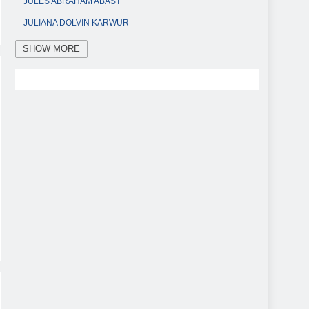
JULES ABRAHAM ABAST
JULIANA DOLVIN KARWUR
KABID HUMAS POLDA SULUT
KAPOLDA SULUT
SHOW MORE
KAPOLRES TOMOHON
KETUA DPRD KOTA TOMOHON
KETUA DPRD TOMOHON
KETUA TP-PKK KOTA TOMOHON
KOTA TOMOHON
MULYATNO
OCTAVIANUS MANDAGI
POLRES TOMOHON
RESMOB POLRES TOMOHON
ROLLING PEMKOT TOMOHON
SEKRETARIS DAERAH KOTA TOMOHON
STEVEN WAWORUNTU
WAKIL WALI KOTA TOMOHON
WALI KOTA TOMOHON
WENNY LUMENTUT
YANES POSSUMAH