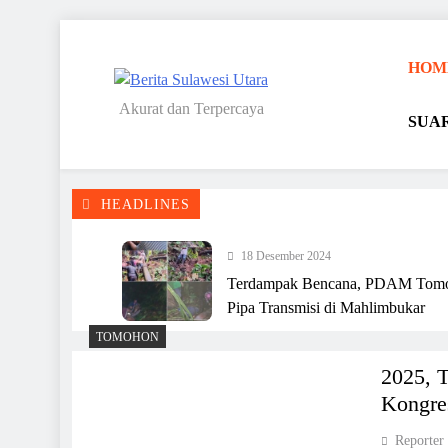
Skip
to
HOM
content
Akurat dan Terpercaya
SUA
Berita Sulawesi Utara
HEADLINES
18 Desember 2024
Terdampak Bencana, PDAM Tomo
Pipa Transmisi di Mahlimbukar
15 Desember 2024
TOMOHON
2025, PD Pasar Tambah Puluhan CCTV di Pasa
2025, 
Tomohon
Kongre
13 Desember 2024
Reporter