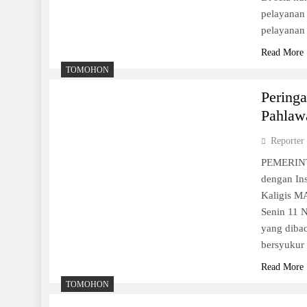
pelayanan
pelayanan
Read More
TOMOHON
Pering
Pahlaw
Reporter
PEMERINTA
dengan Ins
Kaligis M
Senin 11 
yang diba
bersyukur
Read More
TOMOHON