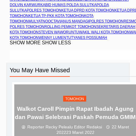
DOLVIN KARWUR
KABID HUMAS POLDA SULUT
KAPOLDA
SULUT
KAPOLRES TOMOHON
KETUA DPRD KOTA TOMOHON
KETUA DPR
TOMOHON
KETUA TP-PKK KOTA TOMOHON
KOTA
TOMOHON
MULYATNO
OCTAVIANUS MANDAGI
POLRES TOMOHON
RESM
POLRES TOMOHON
ROLLING PEMKOT TOMOHON
SEKRETARIS DAERAH
KOTA TOMOHON
STEVEN WAWORUNTU
WAKIL WALI KOTA TOMOHON
WA
KOTA TOMOHON
WENNY LUMENTUT
YANES POSSUMAH
SHOW MORE
SHOW LESS
You May Have Missed
TOMOHON
Walkot Caroll Pimpin Rapat Ibadah Agung
dan Pawai Selebrasi Paskah Pemuda GMIM
Reporter Recky Pelealu Editor Redaksi
22 Maret
2022
23 Maret 2022