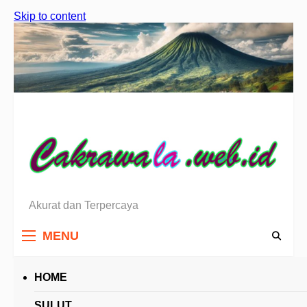
Skip to content
Akurat dan Terpercaya
Berita Sulawesi Utara
MENU
HOME
HEADLINES
SULUT