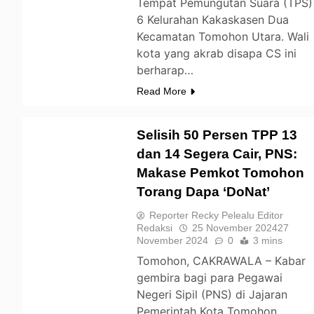
Tempat Pemungutan Suara (TPS)
6 Kelurahan Kakaskasen Dua
Kecamatan Tomohon Utara. Wali
kota yang akrab disapa CS ini
berharap…
Read More
Selisih 50 Persen TPP 13
dan 14 Segera Cair, PNS:
Makase Pemkot Tomohon
TOMOHON
Torang Dapa ‘DoNat’
Reporter Recky Pelealu Editor
Redaksi
25 November 2024
27
November 2024
0
3 mins
Tomohon, CAKRAWALA – Kabar
gembira bagi para Pegawai
Negeri Sipil (PNS) di Jajaran
Pemerintah Kota Tomohon.