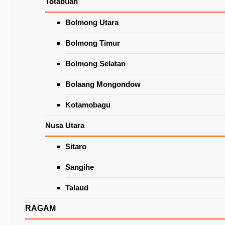
Totabuan
Wacanakan Lapak Khusus Lansia
di Pasar Beriman Tomohon
Latest News
Bolmong Utara
Bolmong Timur
Bolmong Selatan
Bolaang Mongondow
Kotamobagu
Nusa Utara
Sitaro
Seminar Kesetaraan Gender Warnai Peringata
Hari Kartini di Tomohon
Sangihe
Talaud
RAGAM