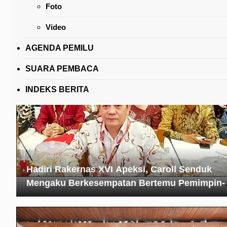
Foto
13,7 Persen Tomohon Lampaui Target Nasiona
Penurunan Stunting, Senduk: Kerja Keras Se
Video
Stakeholder
AGENDA PEMILU
SUARA PEMBACA
INDEKS BERITA
Hadiri Rakernas XVI Apeksi, Caroll Senduk
Mengaku Berkesempatan Bertemu Pemimpin-
pemimpin Hebat