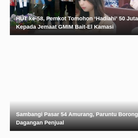
HUT ke-58, Pemkot Tomohon ‘Hadiahi’ 50 Juta
Kepada Jemaat GMIM Bait-El Kamasi
Sambangi Pasar 54 Amurang, Paruntu Borong
Dagangan Penjual