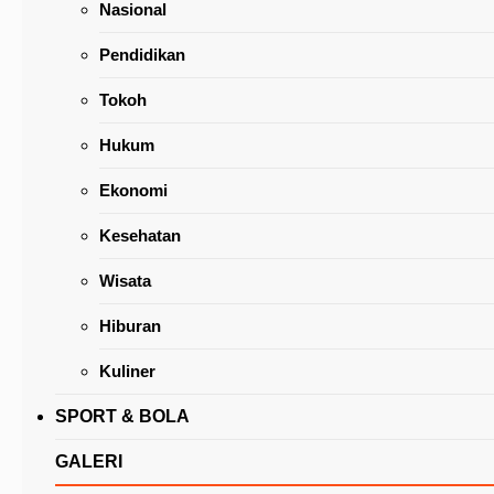
Nasional
Pendidikan
Tokoh
Hukum
Jeand’arc Karundeng Sebut Komitmen Total R
Ekonomi
Wujud Nyata Hubungan Menantu dan Mertua
Kesehatan
Wisata
Hiburan
Kuliner
SPORT & BOLA
GALERI