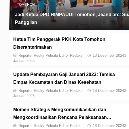
TOMOHON
Jadi Ketua DPD HIMPAUDI Tomohon, Jeand’arc: Su
Panggilan
Ketua Tim Penggerak PKK Kota Tomohon
Diserahterimakan
Reporter Recky Pelealu Editor Redaksi
18 Desember 2024
3
Januari 2025
Update Pembayaran Gaji Januari 2023: Tersisa
Empat Kecamatan dan Dinas Kesehatan
Reporter Recky Pelealu Editor Redaksi
18 Desember 2024
3
Januari 2025
Momen Strategis Mengkomunikasikan dan
Mengkoordinasikan Rencana Pelaksanaan
Pembangunan
Reporter Recky Pelealu Editor Redaksi
18 Desember 2024
3