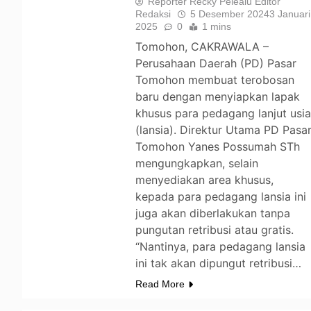
Reporter Recky Pelealu Editor
Redaksi
5 Desember 2024
3 Januari
2025
0
1 mins
Tomohon, CAKRAWALA –
Perusahaan Daerah (PD) Pasar
Tomohon membuat terobosan
baru dengan menyiapkan lapak
khusus para pedagang lanjut usi
(lansia). Direktur Utama PD Pasa
Tomohon Yanes Possumah STh
mengungkapkan, selain
menyediakan area khusus,
kepada para pedagang lansia ini
juga akan diberlakukan tanpa
pungutan retribusi atau gratis.
“Nantinya, para pedagang lansia
ini tak akan dipungut retribusi…
Read More