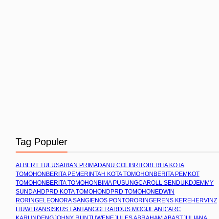
Tag Populer
ALBERT TULUS
ARIAN PRIMADANU COLIBRITO
BERITA KOTA
TOMOHON
BERITA PEMERINTAH KOTA TOMOHON
BERITA PEMKOT
TOMOHON
BERITA TOMOHON
BIMA PUSUNG
CAROLL SENDUK
DJEMMY
SUNDAH
DPRD KOTA TOMOHON
DPRD TOMOHON
EDWIN
RORING
ELEONORA SANGI
ENOS PONTORORING
ERENS KEREH
ERVINZ
LIUW
FRANSISKUS LANTANG
GERARDUS MOGI
JEAND’ARC
KARUNDENG
JOHNY RUNTUWENE
JULES ABRAHAM ABAST
JULIANA