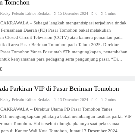
n Tomohon
 Recky Pelealu Editor Redaksi
15 Desember 2024
0
1 mins
CAKRAWALA – Sebagai langkah mengantisipasi terjadinya tindak
, Perusahaan Daerah (PD) Pasar Tomohon bakal melakukan
n Closed Circuit Television (CCTV) atau kamera pemantau pada
itik di area Pasar Beriman Tomohon pada Tahun 2025. Direktur
 Pasar Tomohon Yanes Possumah STh mengungkapan, penambahan
untuk kenyamanan para pedagang serta pengunjung pasar. “Di…
Ada Parkiran VIP di Pasar Beriman Tomohon
 Recky Pelealu Editor Redaksi
13 Desember 2024
0
2 mins
 CAKRAWALA – Direktur Utama PD Pasar Tomohon Yanes
STh mengungkapkan pihaknya bakal membangun fasilitas parkir VIP
Beriman Tomohon. Hal tersebut diungkapkannya saat pelaksanaa
i pers di Kantor Wali Kota Tomohon, Jumat 13 Desember 2024