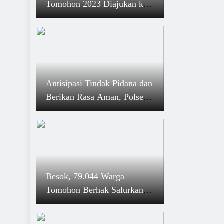
Tomohon 2023 Diajukan ke
DPRD
Antisipasi Tindak Pidana dan
Berikan Rasa Aman, Polsek
Ranowulu Rutin Gelar
Patroli
Besok, 79.044 Warga
Tomohon Berhak Salurkan
Hak Pilihnya