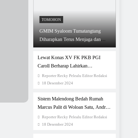
TOMOHON
GMIM Syaloom Tumatangtang
Diharapkan Terus Menjaga dan
Memelihara Keharmonisan
Lewat Konas XV FK PKB PGI
Caroll Berharap Lahirkan
Rekomendasi Bermanfaat Bagi
Reporter Recky Pelealu Editor Redaksi
Kemajuan Gereja
18 Desember 2024
Sistem Malendong Bedah Rumah
Marcus Palit di Woloan Satu, Andre
Kojongian: Libatkan Semua Elemen
Reporter Recky Pelealu Editor Redaksi
18 Desember 2024