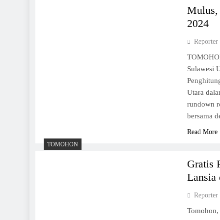
Mulus,
2024
Reporter
TOMOHON,
Sulawesi U
Penghitun
Utara dal
rundown r
bersama d
Read More
TOMOHON
Gratis
Lansia
Reporter
Tomohon,