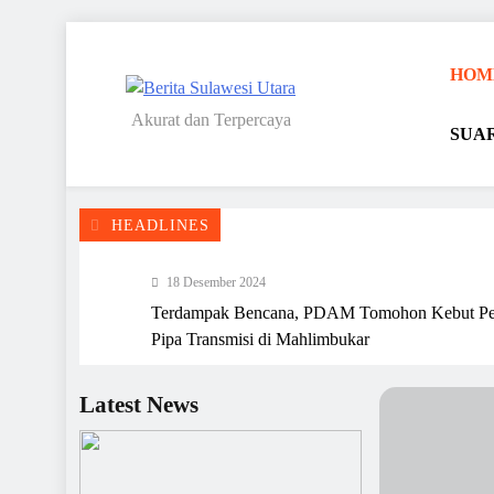
Skip
to
HOM
content
Akurat dan Terpercaya
SUA
Berita Sulawesi Utara
HEADLINES
18 Desember 2024
Terdampak Bencana, PDAM Tomohon Kebut Pe
Pipa Transmisi di Mahlimbukar
15 Desember 2024
2025, PD Pasar Tambah Puluhan CCTV di Pasa
Latest News
Tomohon
13 Desember 2024