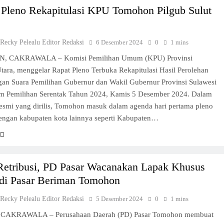
 Pleno Rekapitulasi KPU Tomohon Pilgub Sulut
 Recky Pelealu Editor Redaksi
6 Desember 2024
0
1 mins
 CAKRAWALA – Komisi Pemilihan Umum (KPU) Provinsi
tara, menggelar Rapat Pleno Terbuka Rekapitulasi Hasil Perolehan
gan Suara Pemilihan Gubernur dan Wakil Gubernur Provinsi Sulawesi
am Pemilihan Serentak Tahun 2024, Kamis 5 Desember 2024. Dalam
esmi yang dirilis, Tomohon masuk dalam agenda hari pertama pleno
engan kabupaten kota lainnya seperti Kabupaten…
 Retribusi, PD Pasar Wacanakan Lapak Khusus
 di Pasar Beriman Tomohon
 Recky Pelealu Editor Redaksi
5 Desember 2024
0
1 mins
 CAKRAWALA – Perusahaan Daerah (PD) Pasar Tomohon membuat