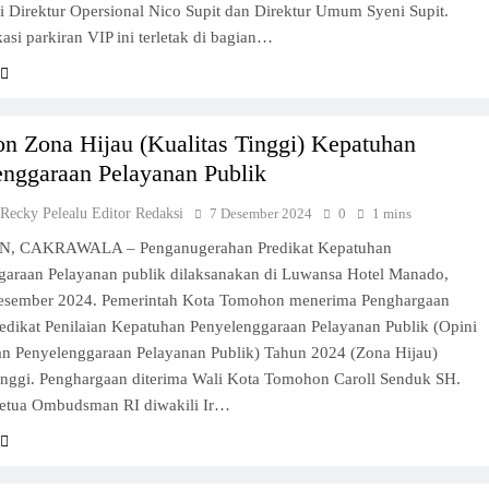
 Direktur Opersional Nico Supit dan Direktur Umum Syeni Supit.
asi parkiran VIP ini terletak di bagian…
n Zona Hijau (Kualitas Tinggi) Kepatuhan
enggaraan Pelayanan Publik
 Recky Pelealu Editor Redaksi
7 Desember 2024
0
1 mins
 CAKRAWALA – Penganugerahan Predikat Kepatuhan
garaan Pelayanan publik dilaksanakan di Luwansa Hotel Manado,
esember 2024. Pemerintah Kota Tomohon menerima Penghargaan
edikat Penilaian Kepatuhan Penyelenggaraan Pelayanan Publik (Opini
n Penyelenggaraan Pelayanan Publik) Tahun 2024 (Zona Hijau)
Tinggi. Penghargaan diterima Wali Kota Tomohon Caroll Senduk SH.
Ketua Ombudsman RI diwakili Ir…