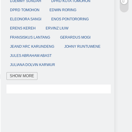
DJEMMY SUNDAH
DPRD KOTA TOMOHON
DPRD TOMOHON
EDWIN RORING
ELEONORA SANGI
ENOS PONTORORING
ERENS KEREH
ERVINZ LIUW
FRANSISKUS LANTANG
GERARDUS MOGI
JEAND’ARC KARUNDENG
JOHNY RUNTUWENE
JULES ABRAHAM ABAST
JULIANA DOLVIN KARWUR
KABID HUMAS POLDA SULUT
KAPOLDA SULUT
SHOW MORE
KAPOLRES TOMOHON
KETUA DPRD KOTA TOMOHON
KETUA DPRD TOMOHON
KETUA TP-PKK KOTA TOMOHON
KOTA TOMOHON
MULYATNO
OCTAVIANUS MANDAGI
POLRES TOMOHON
RESMOB POLRES TOMOHON