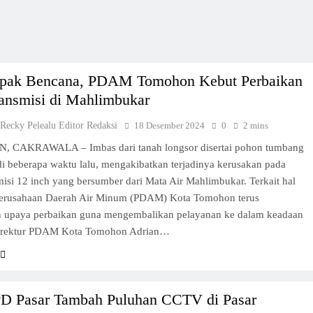
pak Bencana, PDAM Tomohon Kebut Perbaikan
ransmisi di Mahlimbukar
 Recky Pelealu Editor Redaksi
18 Desember 2024
0
2 mins
CAKRAWALA – Imbas dari tanah longsor disertai pohon tumbang
di beberapa waktu lalu, mengakibatkan terjadinya kerusakan pada
misi 12 inch yang bersumber dari Mata Air Mahlimbukar. Terkait hal
 Perusahaan Daerah Air Minum (PDAM) Kota Tomohon terus
 upaya perbaikan guna mengembalikan pelayanan ke dalam keadaan
irektur PDAM Kota Tomohon Adrian…
PD Pasar Tambah Puluhan CCTV di Pasar