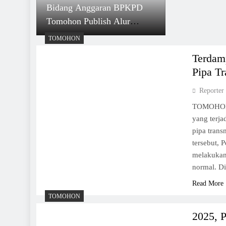
Bidang Anggaran BPKPD
Tomohon Publish Alur
Hingga Penetapan APBD
TOMOHON
Terdam
Pipa T
Reporter
TOMOHON, 
yang terja
pipa trans
tersebut,
melakukan
normal. D
Read More
TOMOHON
2025, 