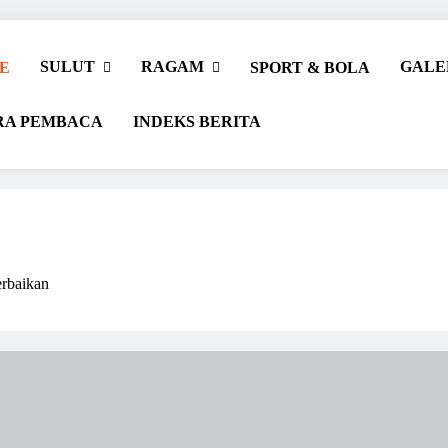
SULUT
RAGAM
GALE
E
SPORT & BOLA
RA PEMBACA
INDEKS BERITA
rbaikan
r Beriman