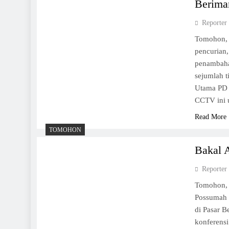
Berima
Reporter
Tomohon, 
pencurian
penambaha
sejumlah t
Utama PD
CCTV ini 
Read More
TOMOHON
Bakal 
Reporter
Tomohon,
Possumah 
di Pasar 
konferens