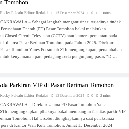
n Tomohon
 Recky Pelealu Editor Redaksi
15 Desember 2024
0
1 mins
CAKRAWALA – Sebagai langkah mengantisipasi terjadinya tindak
, Perusahaan Daerah (PD) Pasar Tomohon bakal melakukan
n Closed Circuit Television (CCTV) atau kamera pemantau pada
itik di area Pasar Beriman Tomohon pada Tahun 2025. Direktur
 Pasar Tomohon Yanes Possumah STh mengungkapan, penambahan
untuk kenyamanan para pedagang serta pengunjung pasar. “Di…
Ada Parkiran VIP di Pasar Beriman Tomohon
 Recky Pelealu Editor Redaksi
13 Desember 2024
0
2 mins
 CAKRAWALA – Direktur Utama PD Pasar Tomohon Yanes
STh mengungkapkan pihaknya bakal membangun fasilitas parkir VIP
Beriman Tomohon. Hal tersebut diungkapkannya saat pelaksanaa
i pers di Kantor Wali Kota Tomohon, Jumat 13 Desember 2024