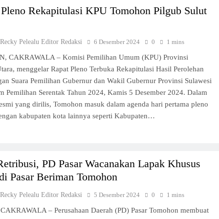
 Pleno Rekapitulasi KPU Tomohon Pilgub Sulut
 Recky Pelealu Editor Redaksi
6 Desember 2024
0
1 mins
 CAKRAWALA – Komisi Pemilihan Umum (KPU) Provinsi
tara, menggelar Rapat Pleno Terbuka Rekapitulasi Hasil Perolehan
gan Suara Pemilihan Gubernur dan Wakil Gubernur Provinsi Sulawesi
am Pemilihan Serentak Tahun 2024, Kamis 5 Desember 2024. Dalam
esmi yang dirilis, Tomohon masuk dalam agenda hari pertama pleno
engan kabupaten kota lainnya seperti Kabupaten…
 Retribusi, PD Pasar Wacanakan Lapak Khusus
 di Pasar Beriman Tomohon
 Recky Pelealu Editor Redaksi
5 Desember 2024
0
1 mins
 CAKRAWALA – Perusahaan Daerah (PD) Pasar Tomohon membuat