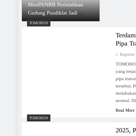
MenPANRB Perintahkan
Gedung Pusdiklat Jadi
Tempat Isoter ASN Terpapar
TOMOHON
Covid-19
Terdam
Pipa T
Reporter
TOMOHON, 
yang terja
pipa trans
tersebut,
melakukan
normal. D
Read More
TOMOHON
2025, 