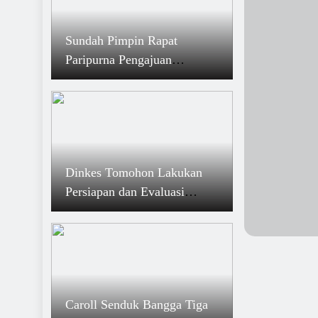
Bakal Ada Parkiran VIP di Pasar Beriman Tomo
7 Desember 2024
Sundah Pimpin Rapat
Tomohon Zona Hijau (Kualitas Tinggi) Kepatuh
Paripurna Pengajuan
Penyelenggaraan Pelayanan Publik
Ranperda RTRW Tomohon
6 Desember 2024
2020-2040
Mulus, Pleno Rekapitulasi KPU Tomohon Pilgub
2024
5 Desember 2024
Gratis Retribusi, PD Pasar Wacanakan Lapak K
Dinkes Tomohon Lakukan
Lansia di Pasar Beriman Tomohon
Persiapan dan Evaluasi
BLUD Puskesmas
Caroll Senduk Bangga Tiga