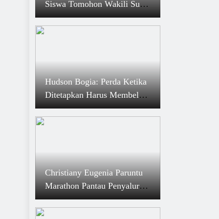
Siswa Tomohon Wakili Sulut
di O2SN Tingkat Nasional
Hudson Bogia: Perda Ketika
Ditetapkan Harus Membela
Kepentingan Masyarakat
Christiany Eugenia Paruntu
Marathon Pantau Penyaluran
BLT DD