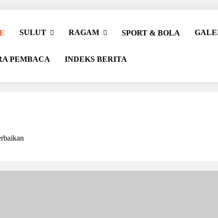
SULUT
RAGAM
GALE
E
SPORT & BOLA
RA PEMBACA
INDEKS BERITA
rbaikan
r Beriman