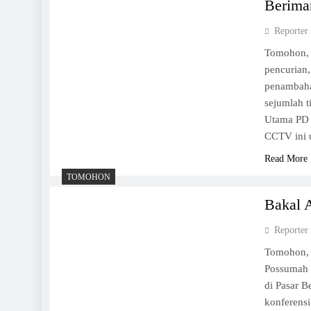
Berima
Reporter
Tomohon, 
pencurian
penambaha
sejumlah t
Utama PD
CCTV ini 
Read More
TOMOHON
Bakal 
Reporter
Tomohon,
Possumah 
di Pasar 
konferens