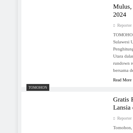
Mulus,
2024
Reporter
TOMOHON,
Sulawesi U
Penghitun
Utara dal
rundown r
bersama d
Read More
TOMOHON
Gratis
Lansia
Reporter
Tomohon,