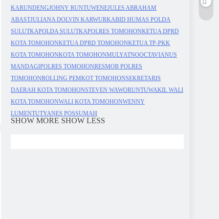
KARUNDENG
JOHNY RUNTUWENE
JULES ABRAHAM
ABAST
JULIANA DOLVIN KARWUR
KABID HUMAS POLDA
SULUT
KAPOLDA SULUT
KAPOLRES TOMOHON
KETUA DPRD
KOTA TOMOHON
KETUA DPRD TOMOHON
KETUA TP-PKK
KOTA TOMOHON
KOTA TOMOHON
MULYATNO
OCTAVIANUS
MANDAGI
POLRES TOMOHON
RESMOB POLRES
TOMOHON
ROLLING PEMKOT TOMOHON
SEKRETARIS
DAERAH KOTA TOMOHON
STEVEN WAWORUNTU
WAKIL WALI
KOTA TOMOHON
WALI KOTA TOMOHON
WENNY
LUMENTUT
YANES POSSUMAH
SHOW MORE
SHOW LESS