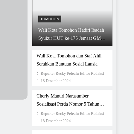
TOMOHON
Wali Kota Tomohon Hadiri Ibadah
Syukur HUT ke-175 Jemaat GMIM
Baitani Matani
Wali Kota Tomohon dan Staf Ahli
Serahkan Bantuan Sosial Lansia
Reporter Recky Pelealu Editor Redaksi
18 Desember 2024
Cherly Mantiri Narasumber
Sosialisasi Perda Nomor 5 Tahun
2021 di Kelurahan Paslaten Satu dan
Reporter Recky Pelealu Editor Redaksi
Dua
18 Desember 2024