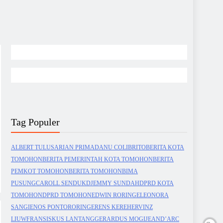
Tag Populer
ALBERT TULUS
ARIAN PRIMADANU COLIBRITO
BERITA KOTA
TOMOHON
BERITA PEMERINTAH KOTA TOMOHON
BERITA
PEMKOT TOMOHON
BERITA TOMOHON
BIMA
PUSUNG
CAROLL SENDUK
DJEMMY SUNDAH
DPRD KOTA
TOMOHON
DPRD TOMOHON
EDWIN RORING
ELEONORA
SANGI
ENOS PONTORORING
ERENS KEREH
ERVINZ
LIUW
FRANSISKUS LANTANG
GERARDUS MOGI
JEAND’ARC