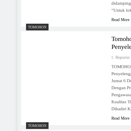
didampingi
“Untuk lok
Read More
TOMOHON
Tomoho
Penyel
Reporter
TOMOHON,
Penyeleng
Jumat 6 D
Dengan Pr
Pengawasa
Kualitas 
Dihadiri 
Read More
TOMOHON