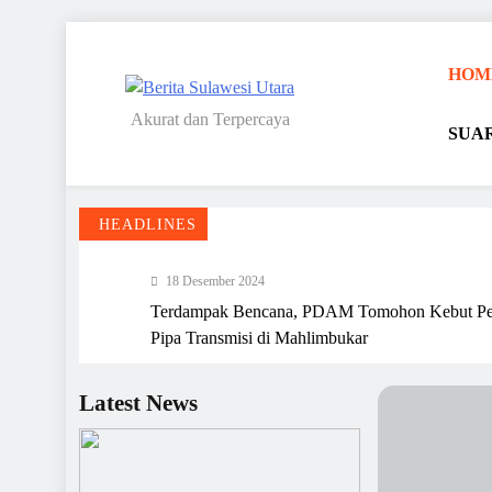
Skip
to
HOM
content
Akurat dan Terpercaya
SUA
Berita Sulawesi Utara
HEADLINES
18 Desember 2024
Terdampak Bencana, PDAM Tomohon Kebut Pe
Pipa Transmisi di Mahlimbukar
15 Desember 2024
2025, PD Pasar Tambah Puluhan CCTV di Pasa
Latest News
Tomohon
13 Desember 2024