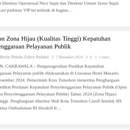
 Direktur Opersional Nico Supit dan Direktur Umum Syeni Supit.
asi parkiran VIP ini terletak di bagian…
n Zona Hijau (Kualitas Tinggi) Kepatuhan
enggaraan Pelayanan Publik
 Recky Pelealu Editor Redaksi
7 Desember 2024
0
1 mins
 CAKRAWALA – Penganugerahan Predikat Kepatuhan
garaan Pelayanan publik dilaksanakan di Luwansa Hotel Manado,
esember 2024. Pemerintah Kota Tomohon menerima Penghargaan
edikat Penilaian Kepatuhan Penyelenggaraan Pelayanan Publik (Opini
n Penyelenggaraan Pelayanan Publik) Tahun 2024 (Zona Hijau)
Tinggi. Penghargaan diterima Wali Kota Tomohon Caroll Senduk SH.
Ketua Ombudsman RI diwakili Ir…