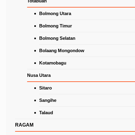
Totabuan
Wacanakan Lapak Khusus Lansia
di Pasar Beriman Tomohon
Latest News
Bolmong Utara
Bolmong Timur
Bolmong Selatan
Bolaang Mongondow
Kotamobagu
Nusa Utara
Sitaro
KUA-PPAS APBD Tomohon 2022: PD Diminta
Perhatikan Kesesuaian Antara Program dan Vi
Sangihe
Misi Wali Kota
Talaud
RAGAM