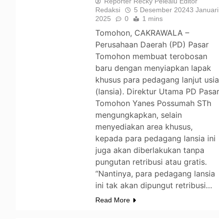
Reporter Recky Pelealu Editor
Redaksi
5 Desember 2024
3 Januari
2025
0
1 mins
Tomohon, CAKRAWALA –
Perusahaan Daerah (PD) Pasar
Tomohon membuat terobosan
baru dengan menyiapkan lapak
khusus para pedagang lanjut usi
(lansia). Direktur Utama PD Pasa
Tomohon Yanes Possumah STh
mengungkapkan, selain
menyediakan area khusus,
kepada para pedagang lansia ini
juga akan diberlakukan tanpa
pungutan retribusi atau gratis.
“Nantinya, para pedagang lansia
ini tak akan dipungut retribusi…
Read More