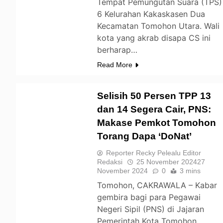
Tempat Pemungutan Suara (TPS)
6 Kelurahan Kakaskasen Dua
Kecamatan Tomohon Utara. Wali
kota yang akrab disapa CS ini
berharap…
Read More
Selisih 50 Persen TPP 13
dan 14 Segera Cair, PNS:
Makase Pemkot Tomohon
TOMOHON
Torang Dapa ‘DoNat’
Reporter Recky Pelealu Editor
Redaksi
25 November 2024
27
November 2024
0
3 mins
Tomohon, CAKRAWALA – Kabar
gembira bagi para Pegawai
Negeri Sipil (PNS) di Jajaran
Pemerintah Kota Tomohon.