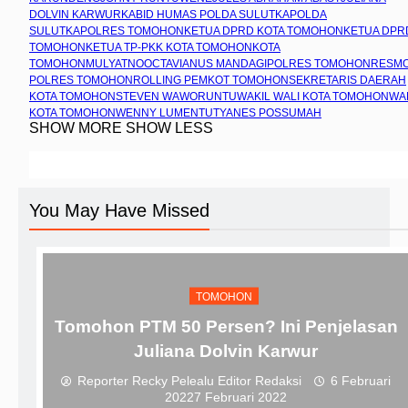
DOLVIN KARWUR
KABID HUMAS POLDA SULUT
KAPOLDA
SULUT
KAPOLRES TOMOHON
KETUA DPRD KOTA TOMOHON
KETUA DPR
TOMOHON
KETUA TP-PKK KOTA TOMOHON
KOTA
TOMOHON
MULYATNO
OCTAVIANUS MANDAGI
POLRES TOMOHON
RESM
POLRES TOMOHON
ROLLING PEMKOT TOMOHON
SEKRETARIS DAERAH
KOTA TOMOHON
STEVEN WAWORUNTU
WAKIL WALI KOTA TOMOHON
WA
KOTA TOMOHON
WENNY LUMENTUT
YANES POSSUMAH
SHOW MORE
SHOW LESS
You May Have Missed
TOMOHON
Tomohon PTM 50 Persen? Ini Penjelasan
Juliana Dolvin Karwur
Reporter Recky Pelealu Editor Redaksi
6 Februari
2022
7 Februari 2022