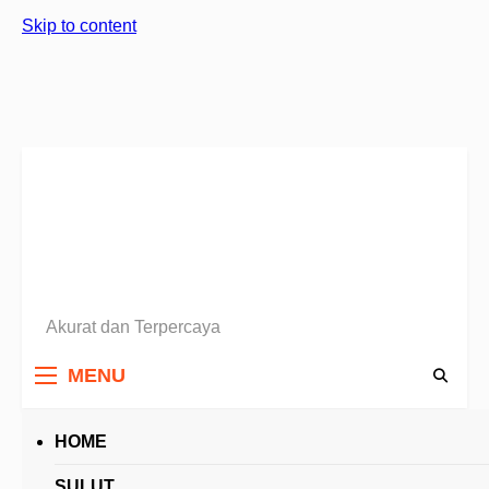
Skip to content
Akurat dan Terpercaya
Berita Sulawesi Utara
MENU
HOME
HEADLINES
SULUT