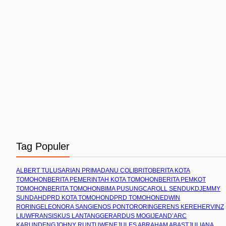
Tag Populer
ALBERT TULUS
ARIAN PRIMADANU COLIBRITO
BERITA KOTA
TOMOHON
BERITA PEMERINTAH KOTA TOMOHON
BERITA PEMKOT
TOMOHON
BERITA TOMOHON
BIMA PUSUNG
CAROLL SENDUK
DJEMMY
SUNDAH
DPRD KOTA TOMOHON
DPRD TOMOHON
EDWIN
RORING
ELEONORA SANGI
ENOS PONTORORING
ERENS KEREH
ERVINZ
LIUW
FRANSISKUS LANTANG
GERARDUS MOGI
JEAND’ARC
KARUNDENG
JOHNY RUNTUWENE
JULES ABRAHAM ABAST
JULIANA