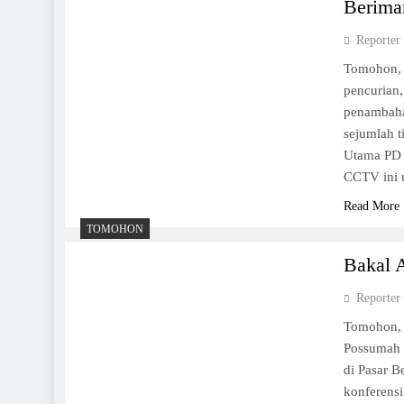
Berima
Reporter
Tomohon, 
pencurian
penambaha
sejumlah t
Utama PD
CCTV ini 
Read More
TOMOHON
Bakal 
Reporter
Tomohon,
Possumah 
di Pasar 
konferens