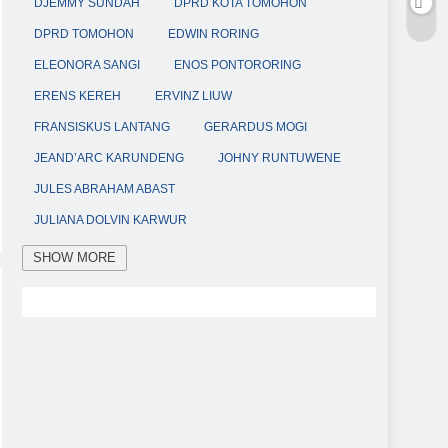
DJEMMY SUNDAH
DPRD KOTA TOMOHON
DPRD TOMOHON
EDWIN RORING
ELEONORA SANGI
ENOS PONTORORING
ERENS KEREH
ERVINZ LIUW
FRANSISKUS LANTANG
GERARDUS MOGI
JEAND’ARC KARUNDENG
JOHNY RUNTUWENE
JULES ABRAHAM ABAST
JULIANA DOLVIN KARWUR
KABID HUMAS POLDA SULUT
KAPOLDA SULUT
SHOW MORE
KAPOLRES TOMOHON
KETUA DPRD KOTA TOMOHON
KETUA DPRD TOMOHON
KETUA TP-PKK KOTA TOMOHON
KOTA TOMOHON
MULYATNO
OCTAVIANUS MANDAGI
POLRES TOMOHON
RESMOB POLRES TOMOHON