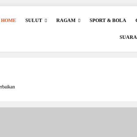
HOME
SULUT
RAGAM
SPORT & BOLA
SUARA
rbaikan
r Beriman