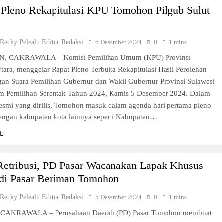
 Pleno Rekapitulasi KPU Tomohon Pilgub Sulut
 Recky Pelealu Editor Redaksi
6 Desember 2024
0
1 mins
 CAKRAWALA – Komisi Pemilihan Umum (KPU) Provinsi
tara, menggelar Rapat Pleno Terbuka Rekapitulasi Hasil Perolehan
gan Suara Pemilihan Gubernur dan Wakil Gubernur Provinsi Sulawesi
am Pemilihan Serentak Tahun 2024, Kamis 5 Desember 2024. Dalam
esmi yang dirilis, Tomohon masuk dalam agenda hari pertama pleno
engan kabupaten kota lainnya seperti Kabupaten…
 Retribusi, PD Pasar Wacanakan Lapak Khusus
 di Pasar Beriman Tomohon
 Recky Pelealu Editor Redaksi
5 Desember 2024
0
1 mins
 CAKRAWALA – Perusahaan Daerah (PD) Pasar Tomohon membuat