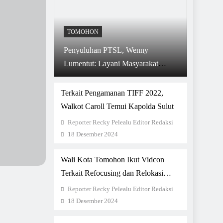
TOMOHON
Penyuluhan PTSL, Wenny
Lumentut: Layani Masyarakat
Dengan Baik, Jangan
Memperlambat Proses
Terkait Pengamanan TIFF 2022,
Walkot Caroll Temui Kapolda Sulut
Reporter Recky Pelealu Editor Redaksi
18 Desember 2024
Wali Kota Tomohon Ikut Vidcon
Terkait Refocusing dan Relokasi
APBD 2020
Reporter Recky Pelealu Editor Redaksi
18 Desember 2024