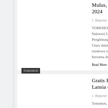
Mulus,
2024
Reporter
TOMOHON,
Sulawesi U
Penghitun
Utara dal
rundown r
bersama d
Read More
TOMOHON
Gratis
Lansia
Reporter
Tomohon,