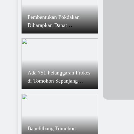
Bakal Ada Parkiran VIP di Pasar Beriman Tomo
7 Desember 2024
Pembentukan Pokdakan
Tomohon Zona Hijau (Kualitas Tinggi) Kepatuh
Diharapkan Dapat
Penyelenggaraan Pelayanan Publik
Meningkatkan Perekonomian
6 Desember 2024
Mulus, Pleno Rekapitulasi KPU Tomohon Pilgub
2024
5 Desember 2024
Gratis Retribusi, PD Pasar Wacanakan Lapak K
Ada 751 Pelanggaran Prokes
Lansia di Pasar Beriman Tomohon
di Tomohon Sepanjang
Januari Hingga September
2021
Bapelitbang Tomohon