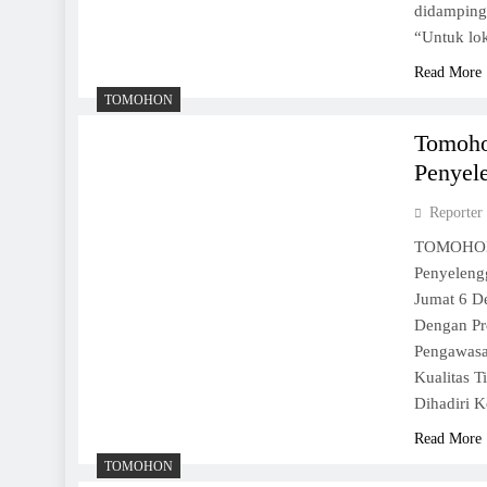
didampingi
“Untuk lok
Read More
TOMOHON
Tomoho
Penyel
Reporter
TOMOHON,
Penyeleng
Jumat 6 D
Dengan Pr
Pengawasa
Kualitas 
Dihadiri 
Read More
TOMOHON