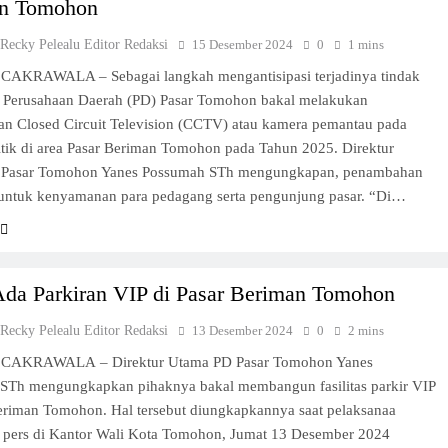
n Tomohon
 Recky Pelealu Editor Redaksi
15 Desember 2024
0
1 mins
CAKRAWALA – Sebagai langkah mengantisipasi terjadinya tindak
, Perusahaan Daerah (PD) Pasar Tomohon bakal melakukan
n Closed Circuit Television (CCTV) atau kamera pemantau pada
itik di area Pasar Beriman Tomohon pada Tahun 2025. Direktur
 Pasar Tomohon Yanes Possumah STh mengungkapan, penambahan
untuk kenyamanan para pedagang serta pengunjung pasar. “Di…
Ada Parkiran VIP di Pasar Beriman Tomohon
 Recky Pelealu Editor Redaksi
13 Desember 2024
0
2 mins
 CAKRAWALA – Direktur Utama PD Pasar Tomohon Yanes
STh mengungkapkan pihaknya bakal membangun fasilitas parkir VIP
Beriman Tomohon. Hal tersebut diungkapkannya saat pelaksanaa
i pers di Kantor Wali Kota Tomohon, Jumat 13 Desember 2024