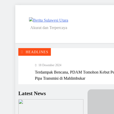
Skip
to
content
Akurat dan Terpercaya
Berita Sulawesi Utara
HEADLINES
18 Desember 2024
Terdampak Bencana, PDAM Tomohon Kebut Pe
Pipa Transmisi di Mahlimbukar
15 Desember 2024
2025, PD Pasar Tambah Puluhan CCTV di Pasa
Latest News
Tomohon
13 Desember 2024