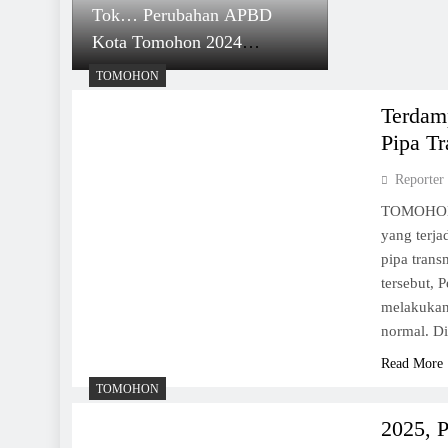
Tok… Perubahan APBD
Kota Tomohon 2024
Diketuk, Kaligis Apresiasi
TOMOHON
DPRD
Terdam
Pipa T
Reporter
TOMOHON, 
yang terja
pipa trans
tersebut,
melakukan
normal. D
Read More
TOMOHON
2025, 