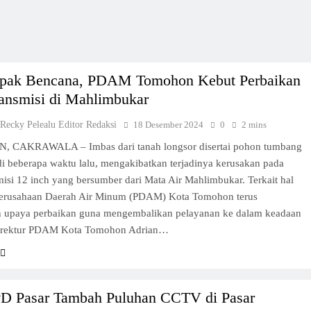
pak Bencana, PDAM Tomohon Kebut Perbaikan
ransmisi di Mahlimbukar
 Recky Pelealu Editor Redaksi
18 Desember 2024
0
2 mins
CAKRAWALA – Imbas dari tanah longsor disertai pohon tumbang
di beberapa waktu lalu, mengakibatkan terjadinya kerusakan pada
misi 12 inch yang bersumber dari Mata Air Mahlimbukar. Terkait hal
 Perusahaan Daerah Air Minum (PDAM) Kota Tomohon terus
 upaya perbaikan guna mengembalikan pelayanan ke dalam keadaan
irektur PDAM Kota Tomohon Adrian…
PD Pasar Tambah Puluhan CCTV di Pasar