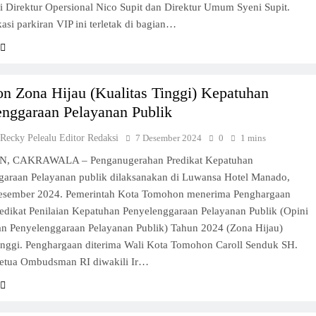
 Direktur Opersional Nico Supit dan Direktur Umum Syeni Supit.
asi parkiran VIP ini terletak di bagian…
n Zona Hijau (Kualitas Tinggi) Kepatuhan
enggaraan Pelayanan Publik
 Recky Pelealu Editor Redaksi
7 Desember 2024
0
1 mins
 CAKRAWALA – Penganugerahan Predikat Kepatuhan
garaan Pelayanan publik dilaksanakan di Luwansa Hotel Manado,
esember 2024. Pemerintah Kota Tomohon menerima Penghargaan
edikat Penilaian Kepatuhan Penyelenggaraan Pelayanan Publik (Opini
n Penyelenggaraan Pelayanan Publik) Tahun 2024 (Zona Hijau)
Tinggi. Penghargaan diterima Wali Kota Tomohon Caroll Senduk SH.
Ketua Ombudsman RI diwakili Ir…