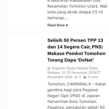
6 Kelurahan Kakaskasen Dua
Kecamatan Tomohon Utara. Wali
kota yang akrab disapa CS ini
berharap…
Read More
Selisih 50 Persen TPP 13
dan 14 Segera Cair, PNS:
Makase Pemkot Tomohon
TOMOHON
Torang Dapa ‘DoNat’
Reporter Recky Pelealu Editor
Redaksi
25 November 2024
27
November 2024
0
3 mins
Tomohon, CAKRAWALA – Kabar
gembira bagi para Pegawai
Negeri Sipil (PNS) di Jajaran
Pemerintah Kota Tomohon.
Pasalnya, penyaluran selisih 50