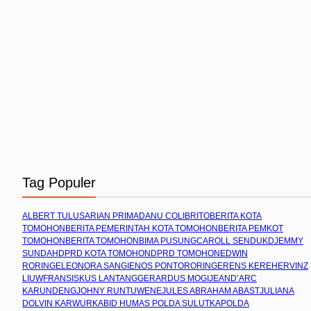
Tag Populer
ALBERT TULUS
ARIAN PRIMADANU COLIBRITO
BERITA KOTA
TOMOHON
BERITA PEMERINTAH KOTA TOMOHON
BERITA PEMKOT
TOMOHON
BERITA TOMOHON
BIMA PUSUNG
CAROLL SENDUK
DJEMMY
SUNDAH
DPRD KOTA TOMOHON
DPRD TOMOHON
EDWIN
RORING
ELEONORA SANGI
ENOS PONTORORING
ERENS KEREH
ERVINZ
LIUW
FRANSISKUS LANTANG
GERARDUS MOGI
JEAND’ARC
KARUNDENG
JOHNY RUNTUWENE
JULES ABRAHAM ABAST
JULIANA
DOLVIN KARWUR
KABID HUMAS POLDA SULUT
KAPOLDA