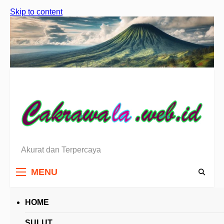
Skip to content
Akurat dan Terpercaya
Berita Sulawesi Utara
MENU
HOME
HEADLINES
SULUT