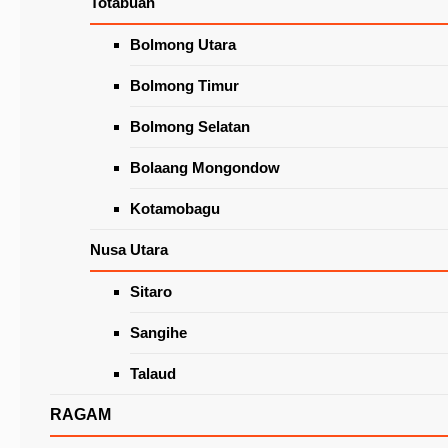
Totabuan
Wacanakan Lapak Khusus Lansia
di Pasar Beriman Tomohon
Latest News
Bolmong Utara
Bolmong Timur
Bolmong Selatan
Bolaang Mongondow
Kotamobagu
Nusa Utara
Sitaro
Tomohon Tuan Rumah Sosialisasi Tingkat Bal
P3-TGAI, Wali Kota Apresiasi KemenPUPR
Sangihe
Talaud
RAGAM