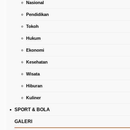
Nasional
Pendidikan
Tokoh
Hukum
Soal PD ke Perumda, Dirut Pasar Tomohon
Ekonomi
Mengaku Menunggu Proses di DPRD
Kesehatan
Wisata
Hiburan
Kuliner
SPORT & BOLA
GALERI