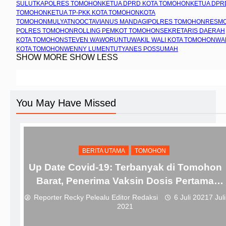
SULUT
KAPOLRES TOMOHON
KETUA DPRD KOTA TOMOHON
KETUA DPR
TOMOHON
KETUA TP-PKK KOTA TOMOHON
KOTA
TOMOHON
MULYATNO
OCTAVIANUS MANDAGI
POLRES TOMOHON
RESM
POLRES TOMOHON
ROLLING PEMKOT TOMOHON
SEKRETARIS DAERAH
KOTA TOMOHON
STEVEN WAWORUNTU
WAKIL WALI KOTA TOMOHON
WA
KOTA TOMOHON
WENNY LUMENTUT
YANES POSSUMAH
SHOW MORE
SHOW LESS
You May Have Missed
BERITA UTAMA
TOMOHON
Up Date Covid-19: Terbanyak di Tomohon
Barat, Penerima Vaksin Dosis Pertama
Hampir 50 Persen
Reporter Recky Pelealu Editor Redaksi
6 Juli 2021
7 Juli
2021