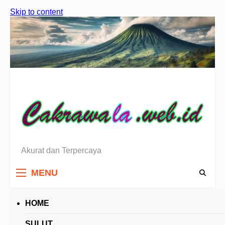
Skip to content
Akurat dan Terpercaya
Berita Sulawesi Utara
MENU
HOME
HEADLINES
SULUT