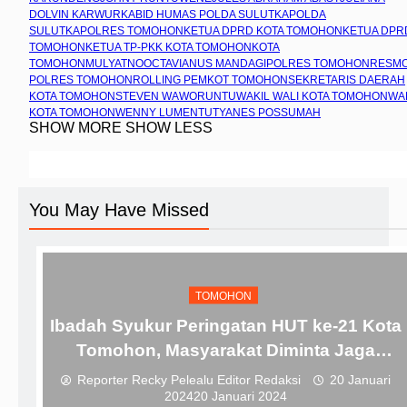
DOLVIN KARWUR
KABID HUMAS POLDA SULUT
KAPOLDA
SULUT
KAPOLRES TOMOHON
KETUA DPRD KOTA TOMOHON
KETUA DPR
TOMOHON
KETUA TP-PKK KOTA TOMOHON
KOTA
TOMOHON
MULYATNO
OCTAVIANUS MANDAGI
POLRES TOMOHON
RESM
POLRES TOMOHON
ROLLING PEMKOT TOMOHON
SEKRETARIS DAERAH
KOTA TOMOHON
STEVEN WAWORUNTU
WAKIL WALI KOTA TOMOHON
WA
KOTA TOMOHON
WENNY LUMENTUT
YANES POSSUMAH
SHOW MORE
SHOW LESS
You May Have Missed
TOMOHON
Ibadah Syukur Peringatan HUT ke-21 Kota
Tomohon, Masyarakat Diminta Jaga
Keutuhan Bersama
Reporter Recky Pelealu Editor Redaksi
20 Januari
2024
20 Januari 2024