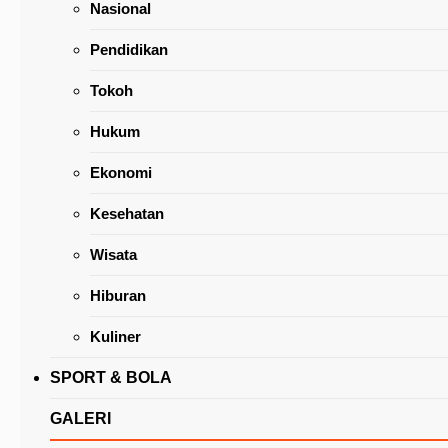
Nasional
Pendidikan
Tokoh
Hukum
Update Pembayaran Gaji Januari 2023: Tersis
Ekonomi
Empat Kecamatan dan Dinas Kesehatan
Kesehatan
Wisata
Hiburan
Kuliner
SPORT & BOLA
GALERI