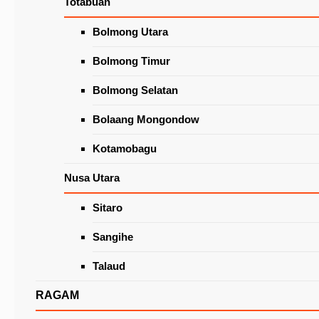
Totabuan
Wacanakan Lapak Khusus Lansia
di Pasar Beriman Tomohon
Latest News
Bolmong Utara
Bolmong Timur
Bolmong Selatan
Bolaang Mongondow
Kotamobagu
Nusa Utara
Sitaro
PD Pasar Tomohon Terima CSR Bank Rayat
Indonesia Senilai 200 Juta
Sangihe
Talaud
RAGAM