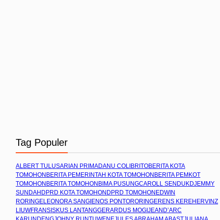
Tag Populer
ALBERT TULUS
ARIAN PRIMADANU COLIBRITO
BERITA KOTA
TOMOHON
BERITA PEMERINTAH KOTA TOMOHON
BERITA PEMKOT
TOMOHON
BERITA TOMOHON
BIMA PUSUNG
CAROLL SENDUK
DJEMMY
SUNDAH
DPRD KOTA TOMOHON
DPRD TOMOHON
EDWIN
RORING
ELEONORA SANGI
ENOS PONTORORING
ERENS KEREH
ERVINZ
LIUW
FRANSISKUS LANTANG
GERARDUS MOGI
JEAND’ARC
KARUNDENG
JOHNY RUNTUWENE
JULES ABRAHAM ABAST
JULIANA