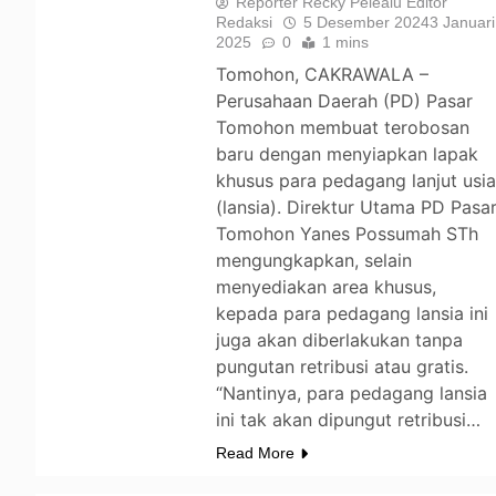
Reporter Recky Pelealu Editor
Redaksi
5 Desember 2024
3 Januari
2025
0
1 mins
Tomohon, CAKRAWALA –
Perusahaan Daerah (PD) Pasar
Tomohon membuat terobosan
baru dengan menyiapkan lapak
khusus para pedagang lanjut usi
(lansia). Direktur Utama PD Pasa
Tomohon Yanes Possumah STh
mengungkapkan, selain
menyediakan area khusus,
kepada para pedagang lansia ini
juga akan diberlakukan tanpa
pungutan retribusi atau gratis.
“Nantinya, para pedagang lansia
ini tak akan dipungut retribusi…
Read More