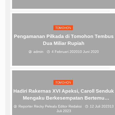
TOMOHON
Pengamanan Pilkada di Tomohon Tembus
Dua Miliar Rupiah
admin
4 Februari 2020
10 Juni 2020
TOMOHON
Hadiri Rakernas XVI Apeksi, Caroll Senduk
Mengaku Berkesempatan Bertemu
Pemimpin-pemimpin Hebat
Reporter Recky Pelealu Editor Redaksi
12 Juli 2023
13
Juli 2023