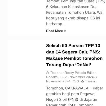
Tempat Pemungutan Suara (TPS)
6 Kelurahan Kakaskasen Dua
Kecamatan Tomohon Utara. Wali
kota yang akrab disapa CS ini
berharap…
Read More
Selisih 50 Persen TPP 13
dan 14 Segera Cair, PNS:
Makase Pemkot Tomohon
TOMOHON
Torang Dapa ‘DoNat’
Reporter Recky Pelealu Editor
Redaksi
25 November 2024
27
November 2024
0
3 mins
Tomohon, CAKRAWALA – Kabar
gembira bagi para Pegawai
Negeri Sipil (PNS) di Jajaran
Pemerintah Kota Tomohon.