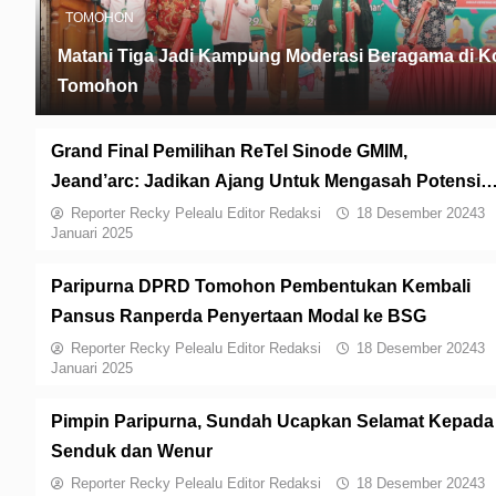
TOMOHON
Matani Tiga Jadi Kampung Moderasi Beragama di K
Tomohon
Grand Final Pemilihan ReTel Sinode GMIM,
Jeand’arc: Jadikan Ajang Untuk Mengasah Potensi
Diri
Reporter Recky Pelealu Editor Redaksi
18 Desember 2024
3
Januari 2025
Paripurna DPRD Tomohon Pembentukan Kembali
Pansus Ranperda Penyertaan Modal ke BSG
Reporter Recky Pelealu Editor Redaksi
18 Desember 2024
3
Januari 2025
Pimpin Paripurna, Sundah Ucapkan Selamat Kepada
Senduk dan Wenur
Reporter Recky Pelealu Editor Redaksi
18 Desember 2024
3