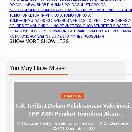
DOLVIN KARWUR
KABID HUMAS POLDA SULUT
KAPOLDA
SULUT
KAPOLRES TOMOHON
KETUA DPRD KOTA TOMOHON
KETUA DPR
TOMOHON
KETUA TP-PKK KOTA TOMOHON
KOTA
TOMOHON
MULYATNO
OCTAVIANUS MANDAGI
POLRES TOMOHON
RESM
POLRES TOMOHON
ROLLING PEMKOT TOMOHON
SEKRETARIS DAERAH
KOTA TOMOHON
STEVEN WAWORUNTU
WAKIL WALI KOTA TOMOHON
WA
KOTA TOMOHON
WENNY LUMENTUT
YANES POSSUMAH
SHOW MORE
SHOW LESS
You May Have Missed
TOMOHON
Tak Terlibat Dalam Pelaksanaan Vaksinasi,
TPP ASN Pemkot Tomohon Akan
Dipertimbangkan
Reporter Recky Pelealu Editor Redaksi
20 Desember
2021
21 Desember 2021