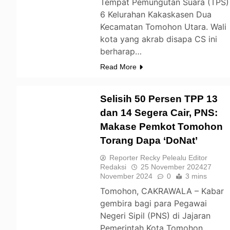
Tempat Pemungutan Suara (TPS)
6 Kelurahan Kakaskasen Dua
Kecamatan Tomohon Utara. Wali
kota yang akrab disapa CS ini
berharap…
Read More
Selisih 50 Persen TPP 13
dan 14 Segera Cair, PNS:
Makase Pemkot Tomohon
TOMOHON
Torang Dapa ‘DoNat’
Reporter Recky Pelealu Editor
Redaksi
25 November 2024
27
November 2024
0
3 mins
Tomohon, CAKRAWALA – Kabar
gembira bagi para Pegawai
Negeri Sipil (PNS) di Jajaran
Pemerintah Kota Tomohon.