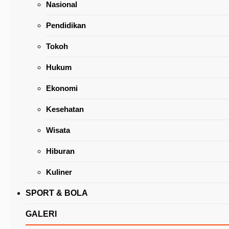
Nasional
Pendidikan
Tokoh
Hukum
Jalan Berlobang Lingkar Barat Diperbaiki, Wa
Ekonomi
Terima Kasih CSWL-JonRu
Kesehatan
Wisata
Hiburan
Kuliner
SPORT & BOLA
GALERI