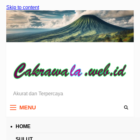
Skip to content
Akurat dan Terpercaya
Berita Sulawesi Utara
MENU
HOME
HEADLINES
SULUT