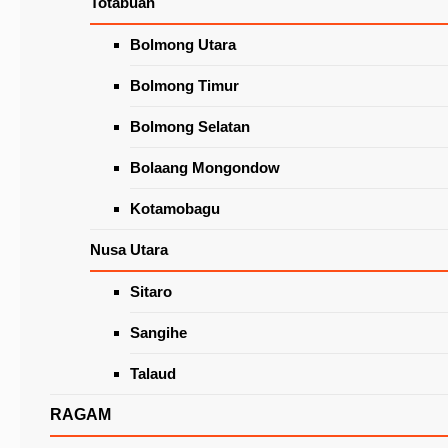
Totabuan
Wacanakan Lapak Khusus Lansia
di Pasar Beriman Tomohon
Latest News
Bolmong Utara
Bolmong Timur
Bolmong Selatan
Bolaang Mongondow
Kotamobagu
Nusa Utara
Sitaro
Pimpin Rapat Pencegahan dan Penanganan
Covid-19, Caroll Minta Masyarakat Jangan Le
Sangihe
Talaud
RAGAM