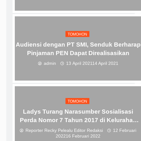
TOMOHON
Audiensi dengan PT SMI, Senduk Berharap
Pinjaman PEN Dapat Direalisasikan
admin
13 April 2021
14 April 2021
TOMOHON
Ladys Turang Narasumber Sosialisasi
Perda Nomor 7 Tahun 2017 di Kelurahan
Kolongan
Reporter Recky Pelealu Editor Redaksi
12 Februari
2022
16 Februari 2022