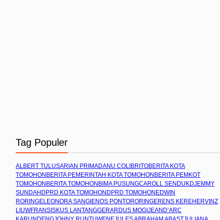
Tag Populer
ALBERT TULUS
ARIAN PRIMADANU COLIBRITO
BERITA KOTA
TOMOHON
BERITA PEMERINTAH KOTA TOMOHON
BERITA PEMKOT
TOMOHON
BERITA TOMOHON
BIMA PUSUNG
CAROLL SENDUK
DJEMMY
SUNDAH
DPRD KOTA TOMOHON
DPRD TOMOHON
EDWIN
RORING
ELEONORA SANGI
ENOS PONTORORING
ERENS KEREH
ERVINZ
LIUW
FRANSISKUS LANTANG
GERARDUS MOGI
JEAND’ARC
KARUNDENG
JOHNY RUNTUWENE
JULES ABRAHAM ABAST
JULIANA