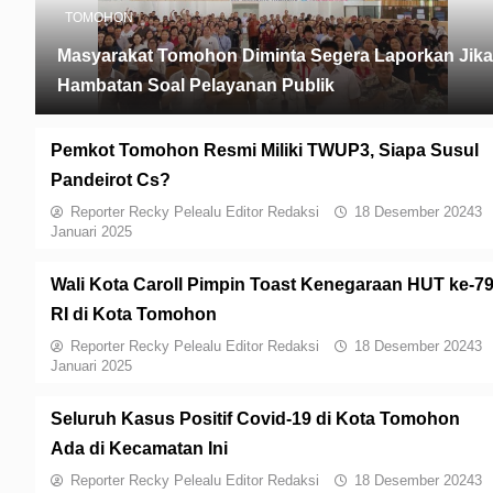
TOMOHON
Masyarakat Tomohon Diminta Segera Laporkan Jik
Hambatan Soal Pelayanan Publik
Pemkot Tomohon Resmi Miliki TWUP3, Siapa Susul
Pandeirot Cs?
Reporter Recky Pelealu Editor Redaksi
18 Desember 2024
3
Januari 2025
Wali Kota Caroll Pimpin Toast Kenegaraan HUT ke-7
RI di Kota Tomohon
Reporter Recky Pelealu Editor Redaksi
18 Desember 2024
3
Januari 2025
Seluruh Kasus Positif Covid-19 di Kota Tomohon
Ada di Kecamatan Ini
Reporter Recky Pelealu Editor Redaksi
18 Desember 2024
3