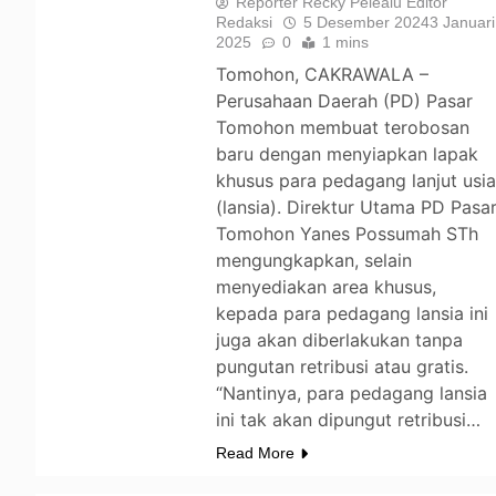
Reporter Recky Pelealu Editor
Redaksi
5 Desember 2024
3 Januari
2025
0
1 mins
Tomohon, CAKRAWALA –
Perusahaan Daerah (PD) Pasar
Tomohon membuat terobosan
baru dengan menyiapkan lapak
khusus para pedagang lanjut usi
(lansia). Direktur Utama PD Pasa
Tomohon Yanes Possumah STh
mengungkapkan, selain
menyediakan area khusus,
kepada para pedagang lansia ini
juga akan diberlakukan tanpa
pungutan retribusi atau gratis.
“Nantinya, para pedagang lansia
ini tak akan dipungut retribusi…
Read More