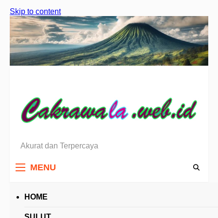
Skip to content
Akurat dan Terpercaya
Berita Sulawesi Utara
MENU
HOME
HEADLINES
SULUT