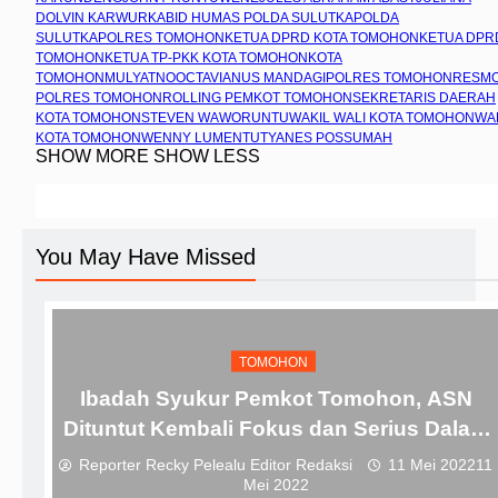
DOLVIN KARWUR
KABID HUMAS POLDA SULUT
KAPOLDA
SULUT
KAPOLRES TOMOHON
KETUA DPRD KOTA TOMOHON
KETUA DPR
TOMOHON
KETUA TP-PKK KOTA TOMOHON
KOTA
TOMOHON
MULYATNO
OCTAVIANUS MANDAGI
POLRES TOMOHON
RESM
POLRES TOMOHON
ROLLING PEMKOT TOMOHON
SEKRETARIS DAERAH
KOTA TOMOHON
STEVEN WAWORUNTU
WAKIL WALI KOTA TOMOHON
WA
KOTA TOMOHON
WENNY LUMENTUT
YANES POSSUMAH
SHOW MORE
SHOW LESS
You May Have Missed
TOMOHON
Ibadah Syukur Pemkot Tomohon, ASN
Dituntut Kembali Fokus dan Serius Dalam
Bekerja
Reporter Recky Pelealu Editor Redaksi
11 Mei 2022
11
Mei 2022