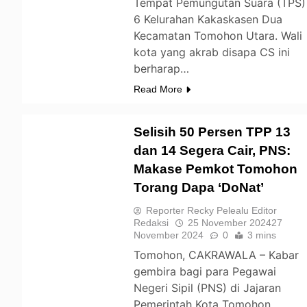
Tempat Pemungutan Suara (TPS)
6 Kelurahan Kakaskasen Dua
Kecamatan Tomohon Utara. Wali
kota yang akrab disapa CS ini
berharap…
Read More
Selisih 50 Persen TPP 13
dan 14 Segera Cair, PNS:
Makase Pemkot Tomohon
TOMOHON
Torang Dapa ‘DoNat’
Reporter Recky Pelealu Editor
Redaksi
25 November 2024
27
November 2024
0
3 mins
Tomohon, CAKRAWALA – Kabar
gembira bagi para Pegawai
Negeri Sipil (PNS) di Jajaran
Pemerintah Kota Tomohon.