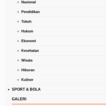
Nasional
Pendidikan
Tokoh
Hukum
Kepala Daerah Diminta Perhatikan Perkemba
Ekonomi
Harga dan Pasokan Komoditas Strategis
Kesehatan
Wisata
Hiburan
Kuliner
SPORT & BOLA
GALERI