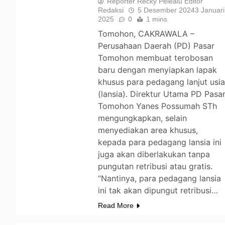
Reporter Recky Pelealu Editor
Redaksi
5 Desember 2024
3 Januari
2025
0
1 mins
Tomohon, CAKRAWALA –
Perusahaan Daerah (PD) Pasar
Tomohon membuat terobosan
baru dengan menyiapkan lapak
khusus para pedagang lanjut usi
(lansia). Direktur Utama PD Pasa
Tomohon Yanes Possumah STh
mengungkapkan, selain
menyediakan area khusus,
kepada para pedagang lansia ini
juga akan diberlakukan tanpa
pungutan retribusi atau gratis.
“Nantinya, para pedagang lansia
ini tak akan dipungut retribusi…
Read More