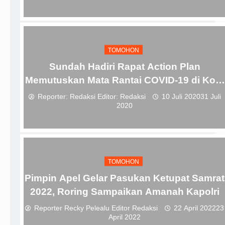
TOMOHON
Sundah Hadiri Rapat Action Plan
Memutuskan Mata Rantai COVID-19 di Kota
Tomohon
Reporter: Redaksi Editor: Redaksi
10 Juli 2020
31 Juli
2020
TOMOHON
Pimpin Apel Gelar Pasukan Ketupat Samrat
2022, Roring Sampaikan Amanah Kapolri
Reporter Recky Pelealu Editor Redaksi
22 April 2022
23
April 2022