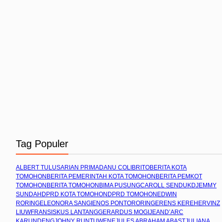
Tag Populer
ALBERT TULUS
ARIAN PRIMADANU COLIBRITO
BERITA KOTA
TOMOHON
BERITA PEMERINTAH KOTA TOMOHON
BERITA PEMKOT
TOMOHON
BERITA TOMOHON
BIMA PUSUNG
CAROLL SENDUK
DJEMMY
SUNDAH
DPRD KOTA TOMOHON
DPRD TOMOHON
EDWIN
RORING
ELEONORA SANGI
ENOS PONTORORING
ERENS KEREH
ERVINZ
LIUW
FRANSISKUS LANTANG
GERARDUS MOGI
JEAND’ARC
KARUNDENG
JOHNY RUNTUWENE
JULES ABRAHAM ABAST
JULIANA