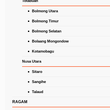
Totabuan
Wacanakan Lapak Khusus Lansia
di Pasar Beriman Tomohon
Latest News
Bolmong Utara
Bolmong Timur
Bolmong Selatan
Bolaang Mongondow
Kotamobagu
Nusa Utara
Sitaro
Pesan Wali Kota Tomohon Bagi Tiga Pasang
Keluarga Baru
Sangihe
Talaud
RAGAM