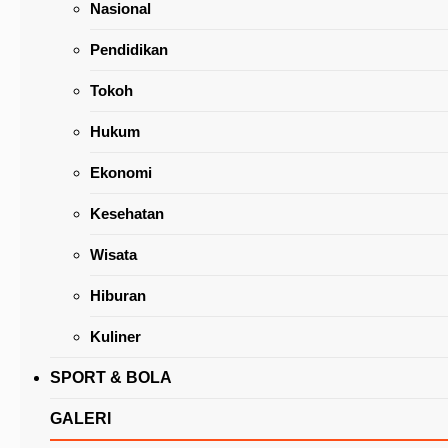
Nasional
Pendidikan
Tokoh
Hukum
Gelar Kampanye Terbuka, Banteng TomUt Unj
Ekonomi
Kekuatan
Kesehatan
Wisata
Hiburan
Kuliner
SPORT & BOLA
GALERI