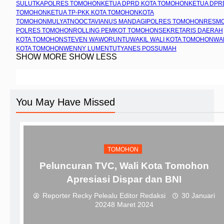
SULUT
KAPOLRES TOMOHON
KETUA DPRD KOTA TOMOHON
KETUA DPR
TOMOHON
KETUA TP-PKK KOTA TOMOHON
KOTA
TOMOHON
MULYATNO
OCTAVIANUS MANDAGI
POLRES TOMOHON
RESM
POLRES TOMOHON
ROLLING PEMKOT TOMOHON
SEKRETARIS DAERAH
KOTA TOMOHON
STEVEN WAWORUNTU
WAKIL WALI KOTA TOMOHON
WA
KOTA TOMOHON
WENNY LUMENTUT
YANES POSSUMAH
SHOW MORE
SHOW LESS
You May Have Missed
TOMOHON
Peluncuran TVC, Wali Kota Tomohon
Apresiasi Dispar dan BNI
Reporter Recky Pelealu Editor Redaksi
30 Januari
2024
8 Maret 2024