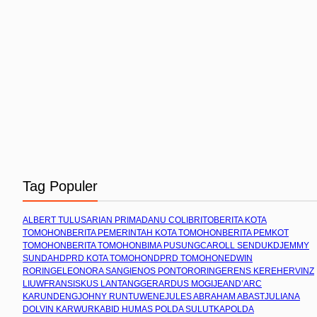
Tag Populer
ALBERT TULUS
ARIAN PRIMADANU COLIBRITO
BERITA KOTA
TOMOHON
BERITA PEMERINTAH KOTA TOMOHON
BERITA PEMKOT
TOMOHON
BERITA TOMOHON
BIMA PUSUNG
CAROLL SENDUK
DJEMMY
SUNDAH
DPRD KOTA TOMOHON
DPRD TOMOHON
EDWIN
RORING
ELEONORA SANGI
ENOS PONTORORING
ERENS KEREH
ERVINZ
LIUW
FRANSISKUS LANTANG
GERARDUS MOGI
JEAND’ARC
KARUNDENG
JOHNY RUNTUWENE
JULES ABRAHAM ABAST
JULIANA
DOLVIN KARWUR
KABID HUMAS POLDA SULUT
KAPOLDA