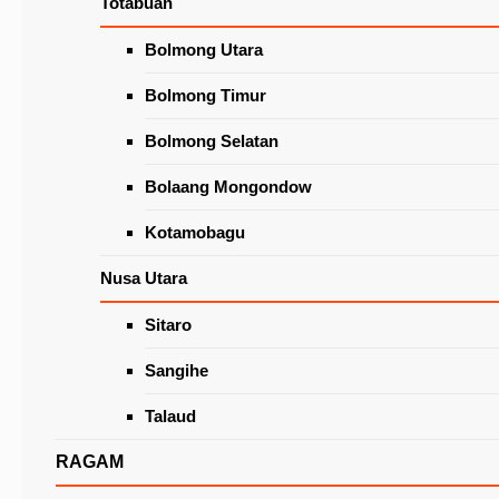
Totabuan
Wacanakan Lapak Khusus Lansia
di Pasar Beriman Tomohon
Latest News
Bolmong Utara
Bolmong Timur
Bolmong Selatan
Bolaang Mongondow
Kotamobagu
Nusa Utara
Sitaro
Insentif 233 ToGa Disalurkan, Caroll-Wenny
Realisasikan Salah Satu Program Unggulan
Sangihe
Talaud
RAGAM