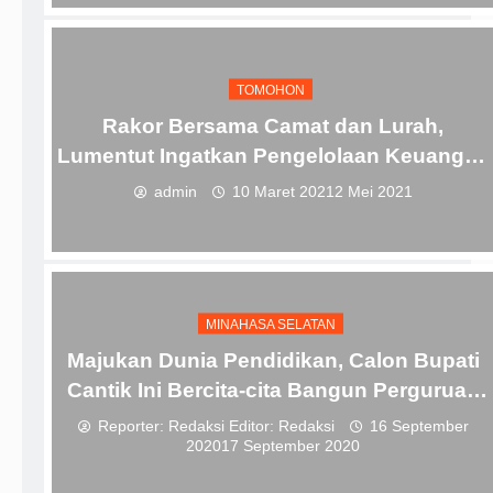
TOMOHON
Rakor Bersama Camat dan Lurah,
Lumentut Ingatkan Pengelolaan Keuangan
Tepat Sasaran
admin
10 Maret 2021
2 Mei 2021
MINAHASA SELATAN
Majukan Dunia Pendidikan, Calon Bupati
Cantik Ini Bercita-cita Bangun Perguruan
Tinggi di Minsel
Reporter: Redaksi Editor: Redaksi
16 September
2020
17 September 2020