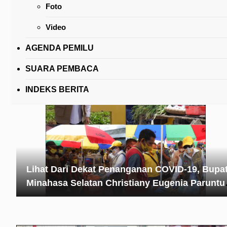
Foto
AKBP Lerry Kepada Kompol Parura dan Komp
Sammy: Tunjukkan Loyalitas dan Dedikasi
Video
AGENDA PEMILU
SUARA PEMBACA
INDEKS BERITA
Lihat Dari Dekat Penanganan COVID-19, Bupat
Minahasa Selatan Christiany Eugenia Paruntu
Sambangi Sejumlah Lokasi