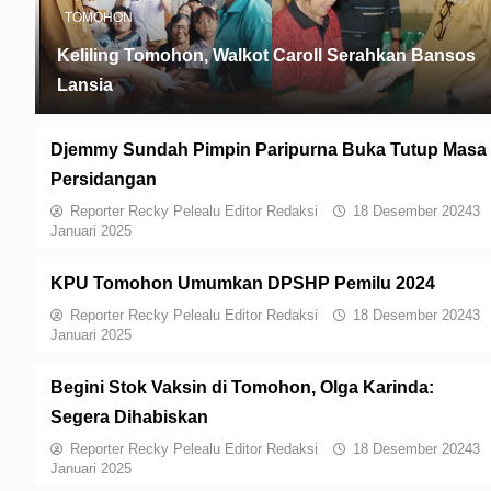
TOMOHON
Keliling Tomohon, Walkot Caroll Serahkan Bansos
Lansia
Djemmy Sundah Pimpin Paripurna Buka Tutup Masa
Persidangan
Reporter Recky Pelealu Editor Redaksi
18 Desember 2024
3
Januari 2025
KPU Tomohon Umumkan DPSHP Pemilu 2024
Reporter Recky Pelealu Editor Redaksi
18 Desember 2024
3
Januari 2025
Begini Stok Vaksin di Tomohon, Olga Karinda:
Segera Dihabiskan
Reporter Recky Pelealu Editor Redaksi
18 Desember 2024
3
Januari 2025