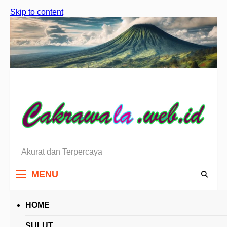
Skip to content
Akurat dan Terpercaya
Berita Sulawesi Utara
MENU
HOME
HEADLINES
SULUT