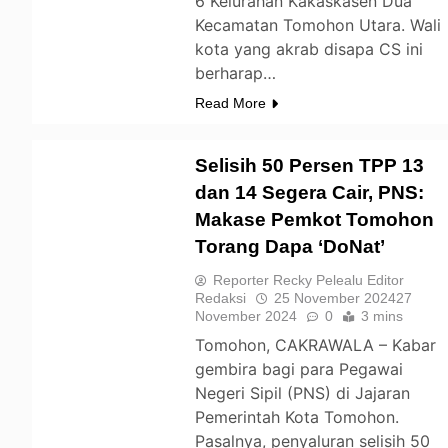
6 Kelurahan Kakaskasen Dua
Kecamatan Tomohon Utara. Wali
kota yang akrab disapa CS ini
berharap…
Read More
Selisih 50 Persen TPP 13
dan 14 Segera Cair, PNS:
Makase Pemkot Tomohon
TOMOHON
Torang Dapa ‘DoNat’
Reporter Recky Pelealu Editor
Redaksi
25 November 2024
27
November 2024
0
3 mins
Tomohon, CAKRAWALA – Kabar
gembira bagi para Pegawai
Negeri Sipil (PNS) di Jajaran
Pemerintah Kota Tomohon.
Pasalnya, penyaluran selisih 50