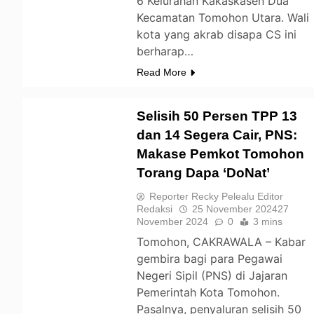
6 Kelurahan Kakaskasen Dua
Kecamatan Tomohon Utara. Wali
kota yang akrab disapa CS ini
berharap…
Read More
Selisih 50 Persen TPP 13
dan 14 Segera Cair, PNS:
Makase Pemkot Tomohon
TOMOHON
Torang Dapa ‘DoNat’
Reporter Recky Pelealu Editor
Redaksi
25 November 2024
27
November 2024
0
3 mins
Tomohon, CAKRAWALA – Kabar
gembira bagi para Pegawai
Negeri Sipil (PNS) di Jajaran
Pemerintah Kota Tomohon.
Pasalnya, penyaluran selisih 50