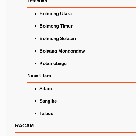
Totabuan
Wacanakan Lapak Khusus Lansia
di Pasar Beriman Tomohon
Latest News
Bolmong Utara
Bolmong Timur
Bolmong Selatan
Bolaang Mongondow
Kotamobagu
Nusa Utara
Sitaro
Caroll-Jeand’arc Hadiri Bimtek Mewujudkan
Keluarga Berintegritas Oleh KPK
Sangihe
Talaud
RAGAM