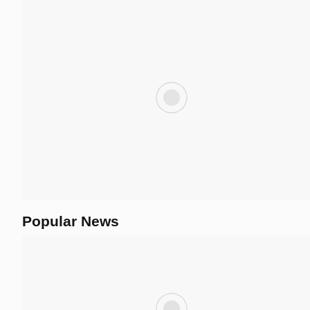
Kartika Devi Tanos: Moving Forward Getting
Stronger, Cerminkan Komitmen dan Semanga
Masyarakat Tomohon
Popular News