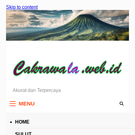
Skip to content
Akurat dan Terpercaya
Berita Sulawesi Utara
MENU
HOME
HEADLINES
SULUT