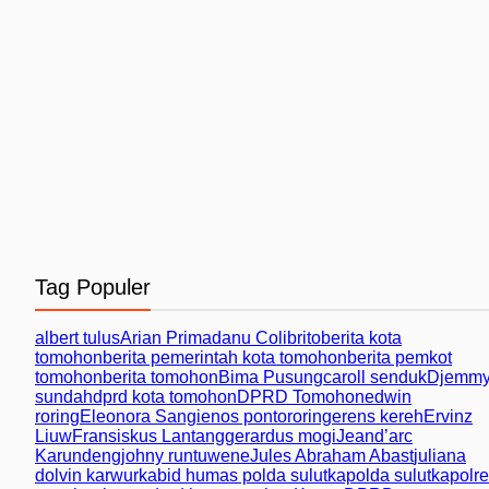
Tag Populer
albert tulus
Arian Primadanu Colibrito
berita kota
tomohon
berita pemerintah kota tomohon
berita pemkot
tomohon
berita tomohon
Bima Pusung
caroll senduk
Djemm
sundah
dprd kota tomohon
DPRD Tomohon
edwin
roring
Eleonora Sangi
enos pontororing
erens kereh
Ervinz
Liuw
Fransiskus Lantang
gerardus mogi
Jeand’arc
Karundeng
johny runtuwene
Jules Abraham Abast
juliana
dolvin karwur
kabid humas polda sulut
kapolda sulut
kapolr