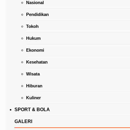
Nasional
Pendidikan
Tokoh
Hukum
Ranperda APBD Tomohon 2021, Fraksi Partai
Ekonomi
Golkar: Momentum Penting Bagi Pemerintaha
Baru
Kesehatan
Wisata
Hiburan
Kuliner
SPORT & BOLA
GALERI