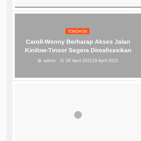
TOMOHON
Caroll-Wenny Berharap Akses Jalan
Kinilow-Tinoor Segera Direalisasikan
admin
28 April 2021
29 April 2021
TOMOHON
Enam Bulan Pimpin PDAM Tomohon,
Adrian Ngenget: Banyak Memang Yang
Harus Dibenahi
Reporter Recky Pelealu Editor Redaksi
26 Oktober
2022
27 Oktober 2022