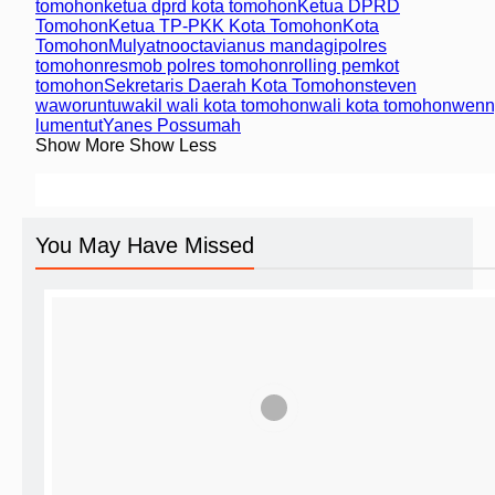
tomohon
ketua dprd kota tomohon
Ketua DPRD
Tomohon
Ketua TP-PKK Kota Tomohon
Kota
Tomohon
Mulyatno
octavianus mandagi
polres
tomohon
resmob polres tomohon
rolling pemkot
tomohon
Sekretaris Daerah Kota Tomohon
steven
waworuntu
wakil wali kota tomohon
wali kota tomohon
wenn
lumentut
Yanes Possumah
Show More
Show Less
You May Have Missed
TOMOHON
PD Pasar Tomohon Mulai Segel Lapak
Yang Menunggak
Reporter Recky Pelealu Editor Redaksi
26 Januari
2023
10 Februari 2023