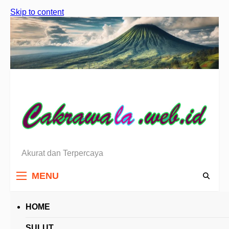
Skip to content
Akurat dan Terpercaya
Berita Sulawesi Utara
MENU
HOME
HEADLINES
SULUT