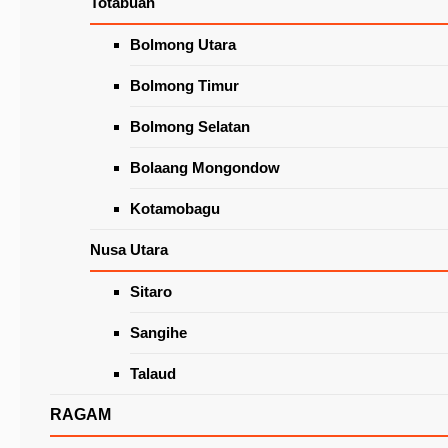
Totabuan
Wacanakan Lapak Khusus Lansia
di Pasar Beriman Tomohon
Latest News
Bolmong Utara
Bolmong Timur
Bolmong Selatan
Bolaang Mongondow
Kotamobagu
Nusa Utara
Sitaro
Gelar Pasukan Hapsa dan POR P/KB Sinode 
2022
Sangihe
Talaud
RAGAM