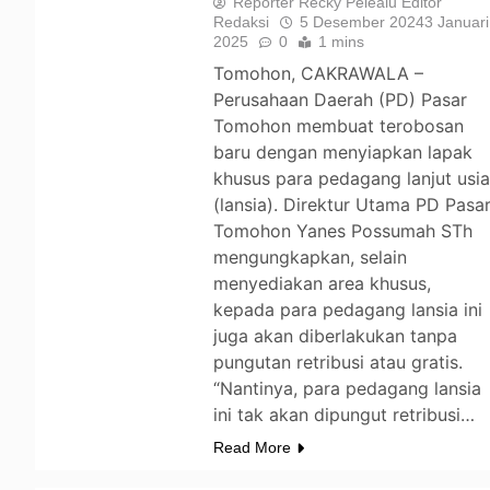
Reporter Recky Pelealu Editor
Redaksi
5 Desember 2024
3 Januari
2025
0
1 mins
Tomohon, CAKRAWALA –
Perusahaan Daerah (PD) Pasar
Tomohon membuat terobosan
baru dengan menyiapkan lapak
khusus para pedagang lanjut usi
(lansia). Direktur Utama PD Pasa
Tomohon Yanes Possumah STh
mengungkapkan, selain
menyediakan area khusus,
kepada para pedagang lansia ini
juga akan diberlakukan tanpa
pungutan retribusi atau gratis.
“Nantinya, para pedagang lansia
ini tak akan dipungut retribusi…
Read More