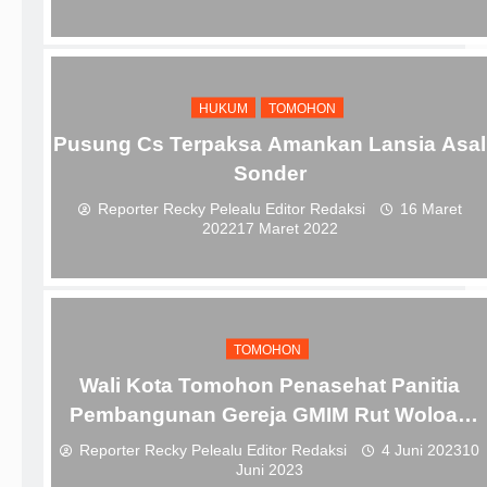
HUKUM
TOMOHON
Pusung Cs Terpaksa Amankan Lansia Asal
Sonder
Reporter Recky Pelealu Editor Redaksi
16 Maret
2022
17 Maret 2022
TOMOHON
Wali Kota Tomohon Penasehat Panitia
Pembangunan Gereja GMIM Rut Woloan
Satu
Reporter Recky Pelealu Editor Redaksi
4 Juni 2023
10
Juni 2023