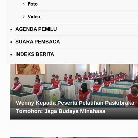
Foto
Lewat Konas XV FK PKB PGI Caroll Berharap
Lahirkan Rekomendasi Bermanfaat Bagi
Video
Kemajuan Gereja
AGENDA PEMILU
SUARA PEMBACA
INDEKS BERITA
Wenny Kepada Peserta Pelatihan Paskibraka
Tomohon: Jaga Budaya Minahasa