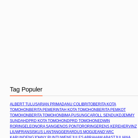
Tag Populer
ALBERT TULUS
ARIAN PRIMADANU COLIBRITO
BERITA KOTA
TOMOHON
BERITA PEMERINTAH KOTA TOMOHON
BERITA PEMKOT
TOMOHON
BERITA TOMOHON
BIMA PUSUNG
CAROLL SENDUK
DJEMMY
SUNDAH
DPRD KOTA TOMOHON
DPRD TOMOHON
EDWIN
RORING
ELEONORA SANGI
ENOS PONTORORING
ERENS KEREH
ERVINZ
LIUW
FRANSISKUS LANTANG
GERARDUS MOGI
JEAND’ARC
KARUNDENG
JOHNY RUNTUWENE
JULES ABRAHAM ABAST
JULIANA