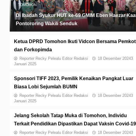
TOMOHON
Di Ibadah Syukur HUT ke-69 GMIM Eben Haezar Kaa
Pontororing Wakili Senduk
Ketua DPRD Tomohon Ikuti Vidcon Bersama Pemkot
dan Forkopimda
Reporter Recky Pelealu Editor Redaksi
18 Desember 2024
3
Januari 2025
Sponsori TIFF 2023, Pemilik Kenaikan Pangkat Luar
Biasa Lobi Sejumlah BUMN
Reporter Recky Pelealu Editor Redaksi
18 Desember 2024
3
Januari 2025
Jelang Sekolah Tatap Muka di Tomohon, Individu
Terkait Pendidikan Dipastikan Dapat Vaksin Covid-19
Reporter Recky Pelealu Editor Redaksi
18 Desember 2024
3