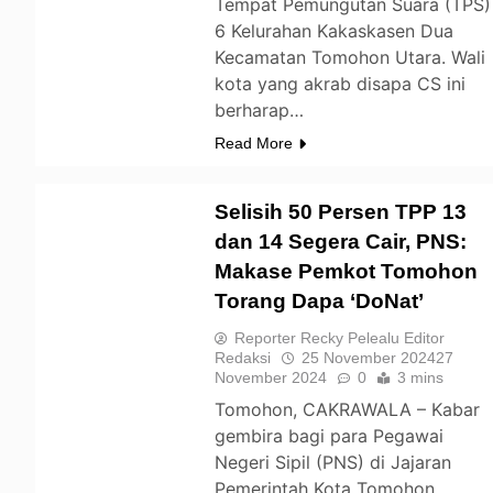
Tempat Pemungutan Suara (TPS)
6 Kelurahan Kakaskasen Dua
Kecamatan Tomohon Utara. Wali
kota yang akrab disapa CS ini
berharap…
Read More
Selisih 50 Persen TPP 13
dan 14 Segera Cair, PNS:
Makase Pemkot Tomohon
TOMOHON
Torang Dapa ‘DoNat’
Reporter Recky Pelealu Editor
Redaksi
25 November 2024
27
November 2024
0
3 mins
Tomohon, CAKRAWALA – Kabar
gembira bagi para Pegawai
Negeri Sipil (PNS) di Jajaran
Pemerintah Kota Tomohon.