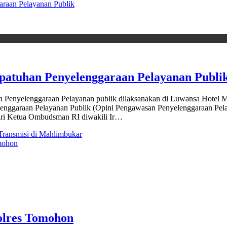
araan Pelayanan Publik
epatuhan Penyelenggaraan Pelayanan Publi
elenggaraan Pelayanan publik dilaksanakan di Luwansa Hotel Ma
nggaraan Pelayanan Publik (Opini Pengawasan Penyelenggaraan Pelay
iri Ketua Ombudsman RI diwakili Ir…
ransmisi di Mahlimbukar
mohon
lres Tomohon