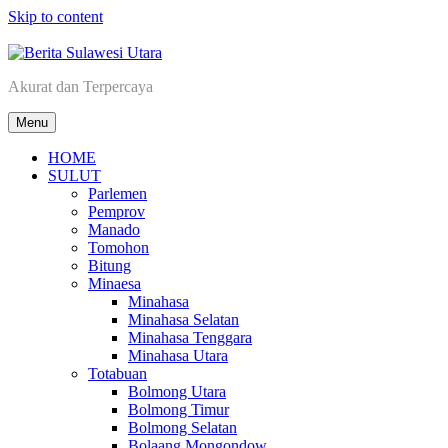
Skip to content
Akurat dan Terpercaya
Berita Sulawesi Utara
Menu
HOME
SULUT
Parlemen
Pemprov
Manado
Tomohon
Bitung
Minaesa
Minahasa
Minahasa Selatan
Minahasa Tenggara
Minahasa Utara
Totabuan
Bolmong Utara
Bolmong Timur
Bolmong Selatan
Bolaang Mongondow