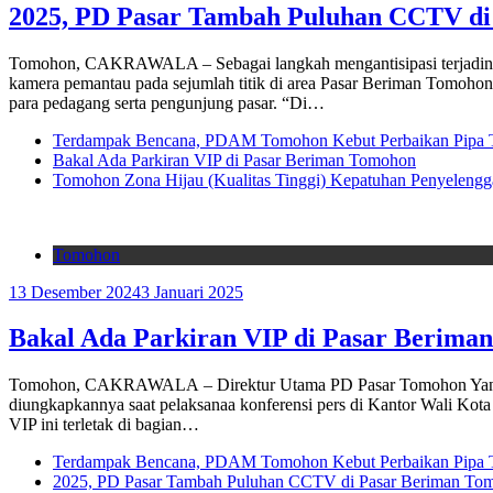
2025, PD Pasar Tambah Puluhan CCTV di
Tomohon, CAKRAWALA – Sebagai langkah mengantisipasi terjadinya
kamera pemantau pada sejumlah titik di area Pasar Beriman Tom
para pedagang serta pengunjung pasar. “Di…
Terdampak Bencana, PDAM Tomohon Kebut Perbaikan Pipa T
Bakal Ada Parkiran VIP di Pasar Beriman Tomohon
Tomohon Zona Hijau (Kualitas Tinggi) Kepatuhan Penyelengg
Tomohon
13 Desember 2024
3 Januari 2025
Bakal Ada Parkiran VIP di Pasar Berima
Tomohon, CAKRAWALA – Direktur Utama PD Pasar Tomohon Yanes P
diungkapkannya saat pelaksanaa konferensi pers di Kantor Wali Kot
VIP ini terletak di bagian…
Terdampak Bencana, PDAM Tomohon Kebut Perbaikan Pipa T
2025, PD Pasar Tambah Puluhan CCTV di Pasar Beriman To