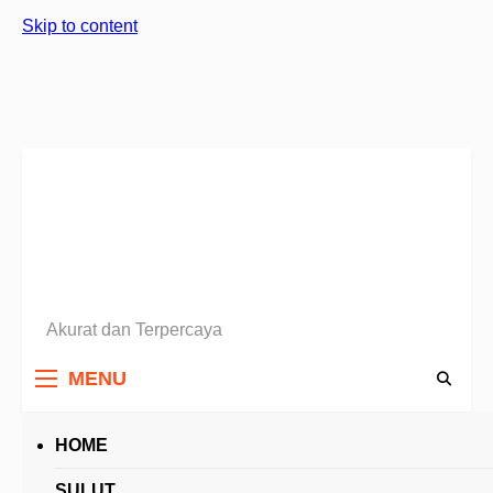
Skip to content
Akurat dan Terpercaya
Berita Sulawesi Utara
MENU
HOME
HEADLINES
SULUT