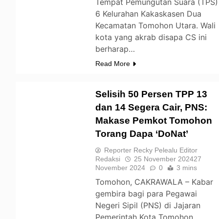
Tempat Pemungutan Suara (TPS)
6 Kelurahan Kakaskasen Dua
Kecamatan Tomohon Utara. Wali
kota yang akrab disapa CS ini
berharap…
Read More
Selisih 50 Persen TPP 13
dan 14 Segera Cair, PNS:
Makase Pemkot Tomohon
TOMOHON
Torang Dapa ‘DoNat’
Reporter Recky Pelealu Editor
Redaksi
25 November 2024
27
November 2024
0
3 mins
Tomohon, CAKRAWALA – Kabar
gembira bagi para Pegawai
Negeri Sipil (PNS) di Jajaran
Pemerintah Kota Tomohon.