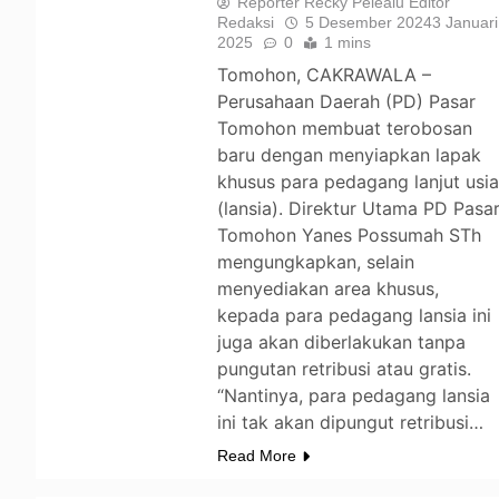
Reporter Recky Pelealu Editor
Redaksi
5 Desember 2024
3 Januari
2025
0
1 mins
Tomohon, CAKRAWALA –
Perusahaan Daerah (PD) Pasar
Tomohon membuat terobosan
baru dengan menyiapkan lapak
khusus para pedagang lanjut usi
(lansia). Direktur Utama PD Pasa
Tomohon Yanes Possumah STh
mengungkapkan, selain
menyediakan area khusus,
kepada para pedagang lansia ini
juga akan diberlakukan tanpa
pungutan retribusi atau gratis.
“Nantinya, para pedagang lansia
ini tak akan dipungut retribusi…
Read More