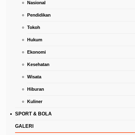
Nasional
Pendidikan
Tokoh
Hukum
Empat Kelurahan Boyong Dua Gelar, Ini Hasil
Ekonomi
Lengkap Pemilihan Duta Genre Tomohon 202
Kesehatan
Wisata
Hiburan
Kuliner
SPORT & BOLA
GALERI