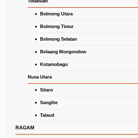
Totabuan
Wacanakan Lapak Khusus Lansia
di Pasar Beriman Tomohon
Latest News
Bolmong Utara
Bolmong Timur
Bolmong Selatan
Bolaang Mongondow
Kotamobagu
Nusa Utara
Sitaro
Di HUT APEKSI, Senduk Yakin Pemulihan
Ekonomi di Tiap Daerah Berjalan Sesuai Hara
Sangihe
Talaud
RAGAM