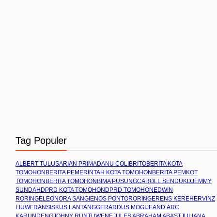
Tag Populer
ALBERT TULUS
ARIAN PRIMADANU COLIBRITO
BERITA KOTA
TOMOHON
BERITA PEMERINTAH KOTA TOMOHON
BERITA PEMKOT
TOMOHON
BERITA TOMOHON
BIMA PUSUNG
CAROLL SENDUK
DJEMMY
SUNDAH
DPRD KOTA TOMOHON
DPRD TOMOHON
EDWIN
RORING
ELEONORA SANGI
ENOS PONTORORING
ERENS KEREH
ERVINZ
LIUW
FRANSISKUS LANTANG
GERARDUS MOGI
JEAND’ARC
KARUNDENG
JOHNY RUNTUWENE
JULES ABRAHAM ABAST
JULIANA