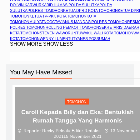
DOLVIN KARWUR
KABID HUMAS POLDA SULUT
KAPOLDA
SULUT
KAPOLRES TOMOHON
KETUA DPRD KOTA TOMOHON
KETUA DPR
TOMOHON
KETUA TP-PKK KOTA TOMOHON
KOTA
TOMOHON
MULYATNO
OCTAVIANUS MANDAGI
POLRES TOMOHON
RESM
POLRES TOMOHON
ROLLING PEMKOT TOMOHON
SEKRETARIS DAERAH
KOTA TOMOHON
STEVEN WAWORUNTU
WAKIL WALI KOTA TOMOHON
WA
KOTA TOMOHON
WENNY LUMENTUT
YANES POSSUMAH
SHOW MORE
SHOW LESS
You May Have Missed
TOMOHON
Caroll Kepada Billy dan Eka: Bentuklah
Rumah Tangga Yang Harmonis
Reporter Recky Pelealu Editor Redaksi
13 November
2021
15 November 2021