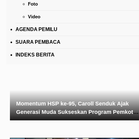
Foto
Jeand’arc Karundeng Bunda Literasi Tomohon
Kandouw Berharap Jalankan Peran Secara
Video
Optimal
AGENDA PEMILU
SUARA PEMBACA
INDEKS BERITA
Momentum HSP ke-95, Caroll Senduk Ajak
Generasi Muda Sukseskan Program Pemkot
Tomohon