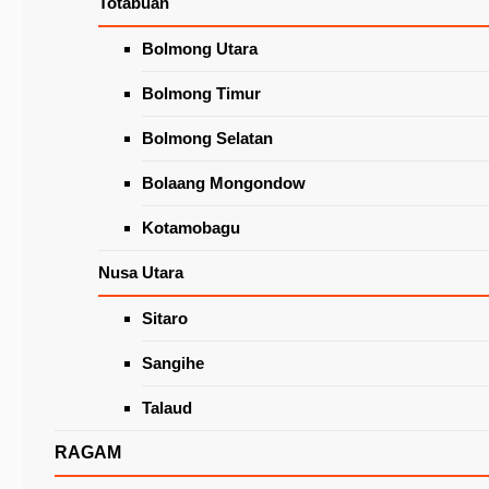
Totabuan
Wacanakan Lapak Khusus Lansia
di Pasar Beriman Tomohon
Latest News
Bolmong Utara
Bolmong Timur
Bolmong Selatan
Bolaang Mongondow
Kotamobagu
Nusa Utara
Sitaro
Seminar Kebangsaan, Sarana Membentuk Sik
Cinta Tanah Air
Sangihe
Talaud
RAGAM