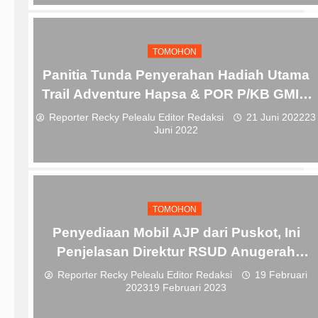
TOMOHON
Panitia Tunda Penyerahan Hadiah Utama
Trail Adventure Hapsa & POR P/KB GMIM
2022
Reporter Recky Pelealu Editor Redaksi
21 Juni 2022
23
Juni 2022
TOMOHON
Penyediaan Mobil AJP dari Puskot, Ini
Penjelasan Direktur RSUD Anugerah
Tomohon
Reporter Recky Pelealu Editor Redaksi
19 Februari
2023
19 Februari 2023