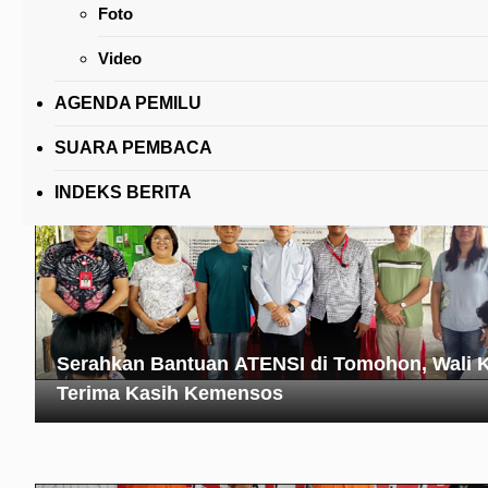
Foto
Pemkot Tomohon Tempuh Penanganan
Manusiawi Amankan ODGJ Resahkan Warga
Video
AGENDA PEMILU
SUARA PEMBACA
INDEKS BERITA
Serahkan Bantuan ATENSI di Tomohon, Wali K
Terima Kasih Kemensos