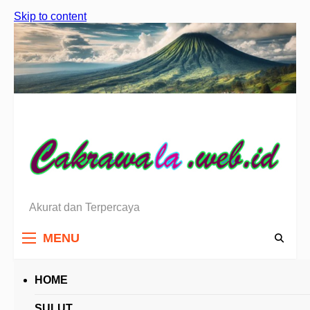
Skip to content
Akurat dan Terpercaya
Berita Sulawesi Utara
MENU
HOME
HEADLINES
SULUT