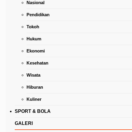
Nasional
Pendidikan
Tokoh
Hukum
Ada Jacqlien Cellose, Walkot Tomohon Ajak
Ekonomi
Denominasi Gereja Hadiri KKR Mujizat Itu Nya
Kesehatan
Wisata
Hiburan
Kuliner
SPORT & BOLA
GALERI