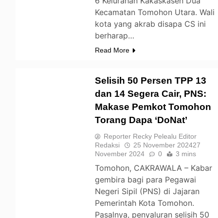
6 Kelurahan Kakaskasen Dua
Kecamatan Tomohon Utara. Wali
kota yang akrab disapa CS ini
berharap…
Read More
Selisih 50 Persen TPP 13
dan 14 Segera Cair, PNS:
Makase Pemkot Tomohon
TOMOHON
Torang Dapa ‘DoNat’
Reporter Recky Pelealu Editor
Redaksi
25 November 2024
27
November 2024
0
3 mins
Tomohon, CAKRAWALA – Kabar
gembira bagi para Pegawai
Negeri Sipil (PNS) di Jajaran
Pemerintah Kota Tomohon.
Pasalnya, penyaluran selisih 50