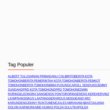
Tag Populer
ALBERT TULUS
ARIAN PRIMADANU COLIBRITO
BERITA KOTA
TOMOHON
BERITA PEMERINTAH KOTA TOMOHON
BERITA PEMKOT
TOMOHON
BERITA TOMOHON
BIMA PUSUNG
CAROLL SENDUK
DJEMMY
SUNDAH
DPRD KOTA TOMOHON
DPRD TOMOHON
EDWIN
RORING
ELEONORA SANGI
ENOS PONTORORING
ERENS KEREH
ERVINZ
LIUW
FRANSISKUS LANTANG
GERARDUS MOGI
JEAND’ARC
KARUNDENG
JOHNY RUNTUWENE
JULES ABRAHAM ABAST
JULIANA
DOLVIN KARWUR
KABID HUMAS POLDA SULUT
KAPOLDA