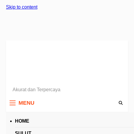
Skip to content
Akurat dan Terpercaya
Berita Sulawesi Utara
MENU
HOME
HEADLINES
SULUT