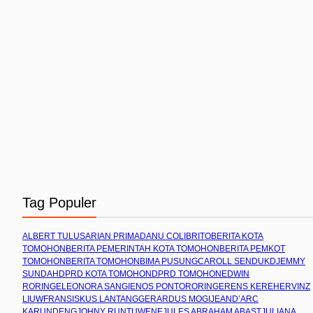
Tag Populer
ALBERT TULUS
ARIAN PRIMADANU COLIBRITO
BERITA KOTA
TOMOHON
BERITA PEMERINTAH KOTA TOMOHON
BERITA PEMKOT
TOMOHON
BERITA TOMOHON
BIMA PUSUNG
CAROLL SENDUK
DJEMMY
SUNDAH
DPRD KOTA TOMOHON
DPRD TOMOHON
EDWIN
RORING
ELEONORA SANGI
ENOS PONTORORING
ERENS KEREH
ERVINZ
LIUW
FRANSISKUS LANTANG
GERARDUS MOGI
JEAND’ARC
KARUNDENG
JOHNY RUNTUWENE
JULES ABRAHAM ABAST
JULIANA