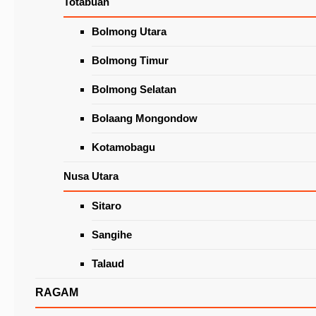
Totabuan
Wacanakan Lapak Khusus Lansia
di Pasar Beriman Tomohon
Latest News
Bolmong Utara
Bolmong Timur
Bolmong Selatan
Bolaang Mongondow
Kotamobagu
Nusa Utara
Sitaro
El Paat Berpulang, Caroll Senduk: Terima kas
Atas Karya Yang Telah Dilakukan
Sangihe
Talaud
RAGAM