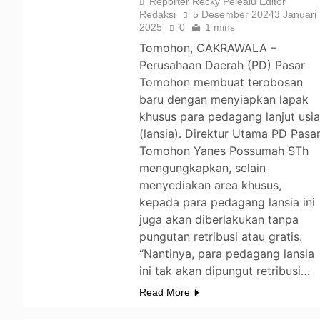
Reporter Recky Pelealu Editor
Redaksi
5 Desember 2024
3 Januari
2025
0
1 mins
Tomohon, CAKRAWALA –
Perusahaan Daerah (PD) Pasar
Tomohon membuat terobosan
baru dengan menyiapkan lapak
khusus para pedagang lanjut usi
(lansia). Direktur Utama PD Pasa
Tomohon Yanes Possumah STh
mengungkapkan, selain
menyediakan area khusus,
kepada para pedagang lansia ini
juga akan diberlakukan tanpa
pungutan retribusi atau gratis.
“Nantinya, para pedagang lansia
ini tak akan dipungut retribusi…
Read More