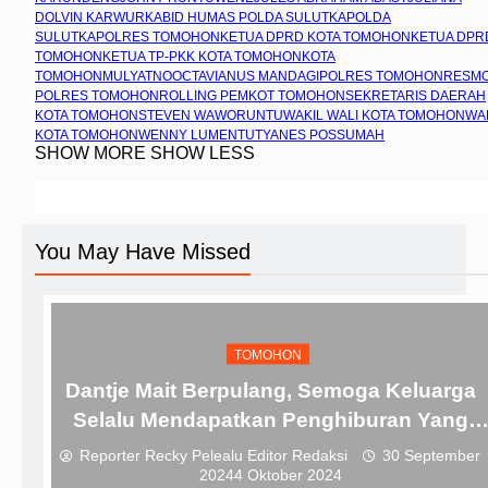
DOLVIN KARWUR
KABID HUMAS POLDA SULUT
KAPOLDA
SULUT
KAPOLRES TOMOHON
KETUA DPRD KOTA TOMOHON
KETUA DPR
TOMOHON
KETUA TP-PKK KOTA TOMOHON
KOTA
TOMOHON
MULYATNO
OCTAVIANUS MANDAGI
POLRES TOMOHON
RESM
POLRES TOMOHON
ROLLING PEMKOT TOMOHON
SEKRETARIS DAERAH
KOTA TOMOHON
STEVEN WAWORUNTU
WAKIL WALI KOTA TOMOHON
WA
KOTA TOMOHON
WENNY LUMENTUT
YANES POSSUMAH
SHOW MORE
SHOW LESS
You May Have Missed
TOMOHON
Dantje Mait Berpulang, Semoga Keluarga
Selalu Mendapatkan Penghiburan Yang
Sejati
Reporter Recky Pelealu Editor Redaksi
30 September
2024
4 Oktober 2024