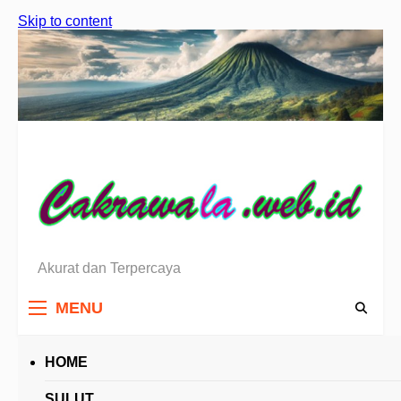
Skip to content
Akurat dan Terpercaya
Berita Sulawesi Utara
MENU
HOME
HEADLINES
SULUT