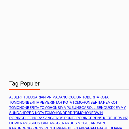
Tag Populer
ALBERT TULUS
ARIAN PRIMADANU COLIBRITO
BERITA KOTA
TOMOHON
BERITA PEMERINTAH KOTA TOMOHON
BERITA PEMKOT
TOMOHON
BERITA TOMOHON
BIMA PUSUNG
CAROLL SENDUK
DJEMMY
SUNDAH
DPRD KOTA TOMOHON
DPRD TOMOHON
EDWIN
RORING
ELEONORA SANGI
ENOS PONTORORING
ERENS KEREH
ERVINZ
LIUW
FRANSISKUS LANTANG
GERARDUS MOGI
JEAND’ARC
KARUNDENG
JOHNY RUNTUWENE
JULES ABRAHAM ABAST
JULIANA