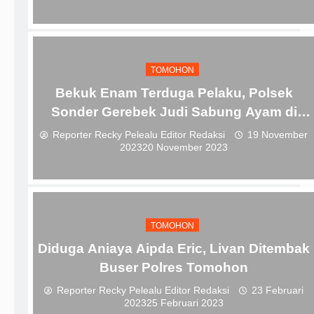
TOMOHON
Bekuk Enam Terduga Pelaku, Polsek
Sonder Gerebek Judi Sabung Ayam di
Desa Tincep
Reporter Recky Pelealu Editor Redaksi
19 November
2023
20 November 2023
TOMOHON
Diduga Aniaya Aipda Eric, Livan Ditembak
Buser Polres Tomohon
Reporter Recky Pelealu Editor Redaksi
23 Februari
2023
25 Februari 2023