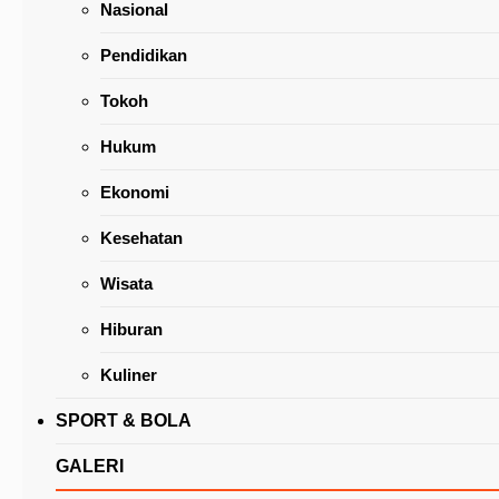
Nasional
Pendidikan
Tokoh
Hukum
Abraham Mengaku Bangga Wakili Tomohon di
Ekonomi
Deklarasi Pemenangan Kandouw-Tuejeh
Kesehatan
Wisata
Hiburan
Kuliner
SPORT & BOLA
GALERI