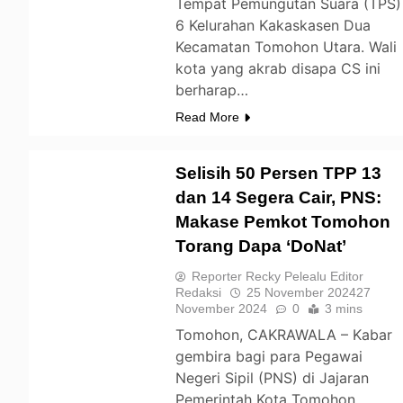
Tempat Pemungutan Suara (TPS)
6 Kelurahan Kakaskasen Dua
Kecamatan Tomohon Utara. Wali
kota yang akrab disapa CS ini
berharap…
Read More
Selisih 50 Persen TPP 13
dan 14 Segera Cair, PNS:
Makase Pemkot Tomohon
TOMOHON
Torang Dapa ‘DoNat’
Reporter Recky Pelealu Editor
Redaksi
25 November 2024
27
November 2024
0
3 mins
Tomohon, CAKRAWALA – Kabar
gembira bagi para Pegawai
Negeri Sipil (PNS) di Jajaran
Pemerintah Kota Tomohon.