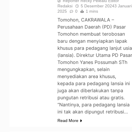
Reporter Recky Pelealu Editor
Redaksi
5 Desember 2024
3 Januari
2025
0
1 mins
Tomohon, CAKRAWALA –
Perusahaan Daerah (PD) Pasar
Tomohon membuat terobosan
baru dengan menyiapkan lapak
khusus para pedagang lanjut usi
(lansia). Direktur Utama PD Pasa
Tomohon Yanes Possumah STh
mengungkapkan, selain
menyediakan area khusus,
kepada para pedagang lansia ini
juga akan diberlakukan tanpa
pungutan retribusi atau gratis.
“Nantinya, para pedagang lansia
ini tak akan dipungut retribusi…
Read More