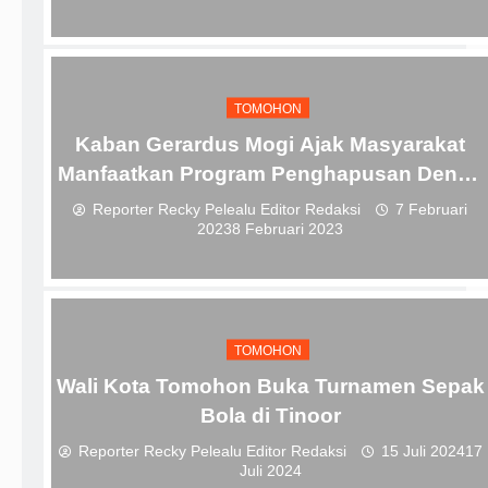
TOMOHON
Kaban Gerardus Mogi Ajak Masyarakat
Manfaatkan Program Penghapusan Denda
PBB-P2
Reporter Recky Pelealu Editor Redaksi
7 Februari
2023
8 Februari 2023
TOMOHON
Wali Kota Tomohon Buka Turnamen Sepak
Bola di Tinoor
Reporter Recky Pelealu Editor Redaksi
15 Juli 2024
17
Juli 2024