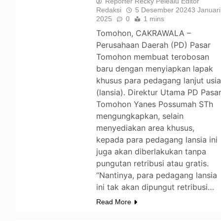
Reporter Recky Pelealu Editor
Redaksi
5 Desember 2024
3 Januari
2025
0
1 mins
Tomohon, CAKRAWALA –
Perusahaan Daerah (PD) Pasar
Tomohon membuat terobosan
baru dengan menyiapkan lapak
khusus para pedagang lanjut usi
(lansia). Direktur Utama PD Pasa
Tomohon Yanes Possumah STh
mengungkapkan, selain
menyediakan area khusus,
kepada para pedagang lansia ini
juga akan diberlakukan tanpa
pungutan retribusi atau gratis.
“Nantinya, para pedagang lansia
ini tak akan dipungut retribusi…
Read More