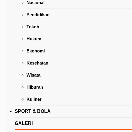
Nasional
Pendidikan
Tokoh
Hukum
Peringatan Harganas ke-31, Jeand’arc Karun
Ekonomi
Dianugerahi Manggala Karya Kencana
Kesehatan
Wisata
Hiburan
Kuliner
SPORT & BOLA
GALERI