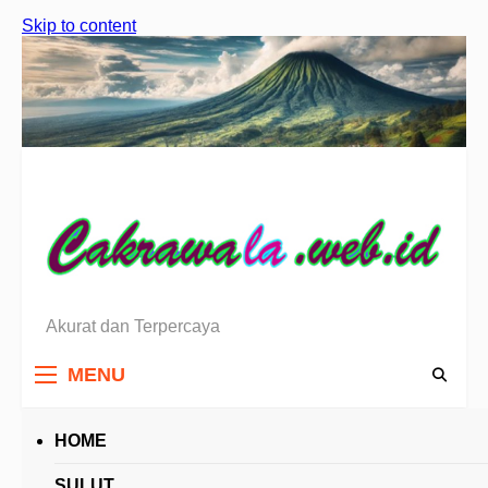
Skip to content
Akurat dan Terpercaya
Berita Sulawesi Utara
MENU
HOME
HEADLINES
SULUT