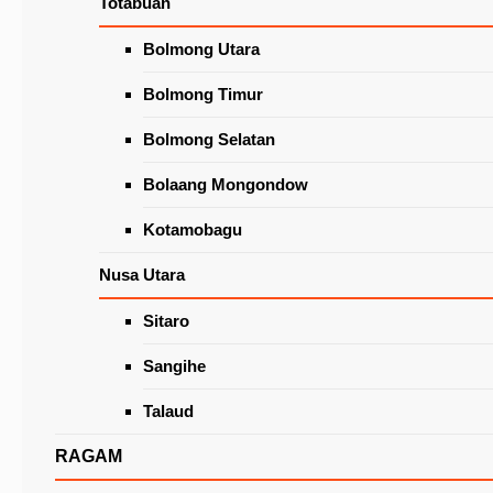
Totabuan
Wacanakan Lapak Khusus Lansia
di Pasar Beriman Tomohon
Latest News
Bolmong Utara
Bolmong Timur
Bolmong Selatan
Bolaang Mongondow
Kotamobagu
Nusa Utara
Sitaro
Caroll-Wenny Berharap Akses Jalan Kinilow-
Tinoor Segera Direalisasikan
Sangihe
Talaud
RAGAM