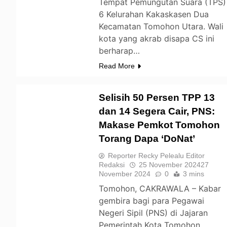
Tempat Pemungutan Suara (TPS)
6 Kelurahan Kakaskasen Dua
Kecamatan Tomohon Utara. Wali
kota yang akrab disapa CS ini
berharap…
Read More
Selisih 50 Persen TPP 13
dan 14 Segera Cair, PNS:
Makase Pemkot Tomohon
TOMOHON
Torang Dapa ‘DoNat’
Reporter Recky Pelealu Editor
Redaksi
25 November 2024
27
November 2024
0
3 mins
Tomohon, CAKRAWALA – Kabar
gembira bagi para Pegawai
Negeri Sipil (PNS) di Jajaran
Pemerintah Kota Tomohon.