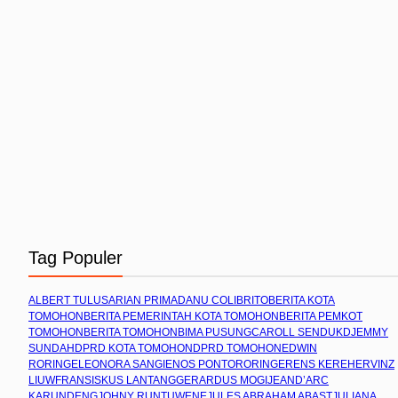
Tag Populer
ALBERT TULUS
ARIAN PRIMADANU COLIBRITO
BERITA KOTA
TOMOHON
BERITA PEMERINTAH KOTA TOMOHON
BERITA PEMKOT
TOMOHON
BERITA TOMOHON
BIMA PUSUNG
CAROLL SENDUK
DJEMMY
SUNDAH
DPRD KOTA TOMOHON
DPRD TOMOHON
EDWIN
RORING
ELEONORA SANGI
ENOS PONTORORING
ERENS KEREH
ERVINZ
LIUW
FRANSISKUS LANTANG
GERARDUS MOGI
JEAND’ARC
KARUNDENG
JOHNY RUNTUWENE
JULES ABRAHAM ABAST
JULIANA