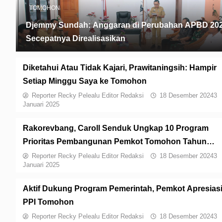
TOMOHON
Djemmy Sundah: Anggaran di Perubahan APBD 20
Secepatnya Direalisasikan
Diketahui Atau Tidak Kajari, Prawitaningsih: Hampir
Setiap Minggu Saya ke Tomohon
Reporter Recky Pelealu Editor Redaksi
18 Desember 2024
3
Januari 2025
Rakorevbang, Caroll Senduk Ungkap 10 Program
Prioritas Pembangunan Pemkot Tomohon Tahun
2023
Reporter Recky Pelealu Editor Redaksi
18 Desember 2024
3
Januari 2025
Aktif Dukung Program Pemerintah, Pemkot Apresias
PPI Tomohon
Reporter Recky Pelealu Editor Redaksi
18 Desember 2024
3