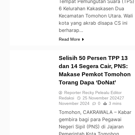
Tempat Pemungutan Suara (TPS)
6 Kelurahan Kakaskasen Dua
Kecamatan Tomohon Utara. Wali
kota yang akrab disapa CS ini
berharap…
Read More
Selisih 50 Persen TPP 13
dan 14 Segera Cair, PNS:
Makase Pemkot Tomohon
TOMOHON
Torang Dapa ‘DoNat’
Reporter Recky Pelealu Editor
Redaksi
25 November 2024
27
November 2024
0
3 mins
Tomohon, CAKRAWALA – Kabar
gembira bagi para Pegawai
Negeri Sipil (PNS) di Jajaran
Pemerintah Kota Tomohon.