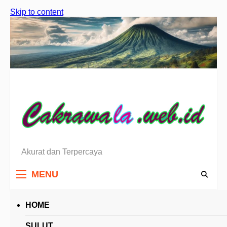
Skip to content
Akurat dan Terpercaya
Berita Sulawesi Utara
MENU
HOME
HEADLINES
SULUT