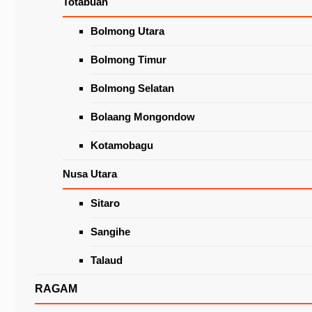
Totabuan
Wacanakan Lapak Khusus Lansia
di Pasar Beriman Tomohon
Latest News
Bolmong Utara
Bolmong Timur
Bolmong Selatan
Bolaang Mongondow
Kotamobagu
Nusa Utara
Sitaro
Ini Delapan Poin Pembahasan Rapat Evaluasi 
Pelaksanaan Konvergensi Tomohon 2022
Sangihe
Talaud
RAGAM