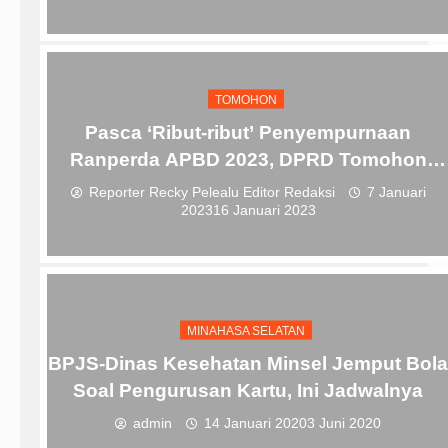
TOMOHON
Pasca ‘Ribut-ribut’ Penyempurnaan
Ranperda APBD 2023, DPRD Tomohon
Langsung Kunker dan Bimtek
Reporter Recky Pelealu Editor Redaksi
7 Januari
2023
16 Januari 2023
MINAHASA SELATAN
BPJS-Dinas Kesehatan Minsel Jemput Bola
Soal Pengurusan Kartu, Ini Jadwalnya
admin
14 Januari 2020
3 Juni 2020