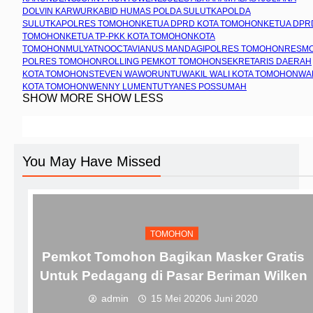
DOLVIN KARWUR
KABID HUMAS POLDA SULUT
KAPOLDA
SULUT
KAPOLRES TOMOHON
KETUA DPRD KOTA TOMOHON
KETUA DPR
TOMOHON
KETUA TP-PKK KOTA TOMOHON
KOTA
TOMOHON
MULYATNO
OCTAVIANUS MANDAGI
POLRES TOMOHON
RESM
POLRES TOMOHON
ROLLING PEMKOT TOMOHON
SEKRETARIS DAERAH
KOTA TOMOHON
STEVEN WAWORUNTU
WAKIL WALI KOTA TOMOHON
WA
KOTA TOMOHON
WENNY LUMENTUT
YANES POSSUMAH
SHOW MORE
SHOW LESS
You May Have Missed
TOMOHON
Pemkot Tomohon Bagikan Masker Gratis
Untuk Pedagang di Pasar Beriman Wilken
admin
15 Mei 2020
6 Juni 2020