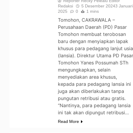
Reporter Recky Pelealu Editor
Redaksi
5 Desember 2024
3 Januari
2025
0
1 mins
Tomohon, CAKRAWALA –
Perusahaan Daerah (PD) Pasar
Tomohon membuat terobosan
baru dengan menyiapkan lapak
khusus para pedagang lanjut usi
(lansia). Direktur Utama PD Pasa
Tomohon Yanes Possumah STh
mengungkapkan, selain
menyediakan area khusus,
kepada para pedagang lansia ini
juga akan diberlakukan tanpa
pungutan retribusi atau gratis.
“Nantinya, para pedagang lansia
ini tak akan dipungut retribusi…
Read More