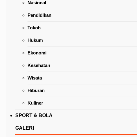
Nasional
Pendidikan
Tokoh
Hukum
Judhistira Siwu: Majukan Sektor Pariwisata B
Ekonomi
Dukungan Berbagai Pihak, Termasuk Media
Kesehatan
Wisata
Hiburan
Kuliner
SPORT & BOLA
GALERI