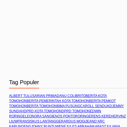
Tag Populer
ALBERT TULUS
ARIAN PRIMADANU COLIBRITO
BERITA KOTA
TOMOHON
BERITA PEMERINTAH KOTA TOMOHON
BERITA PEMKOT
TOMOHON
BERITA TOMOHON
BIMA PUSUNG
CAROLL SENDUK
DJEMMY
SUNDAH
DPRD KOTA TOMOHON
DPRD TOMOHON
EDWIN
RORING
ELEONORA SANGI
ENOS PONTORORING
ERENS KEREH
ERVINZ
LIUW
FRANSISKUS LANTANG
GERARDUS MOGI
JEAND’ARC
KARUNDENG
JOHNY RUNTUWENE
JULES ABRAHAM ABAST
JULIANA