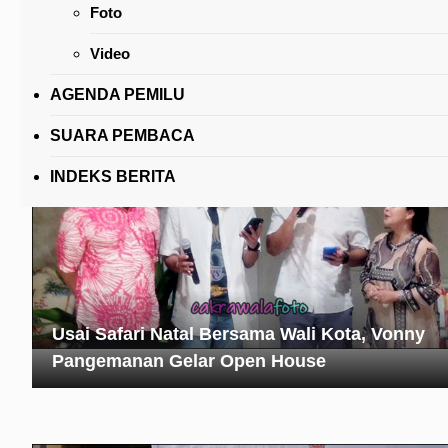
Foto
Bidang Anggaran BPKPD Tomohon Publish Al
Hingga Penetapan APBD
Video
AGENDA PEMILU
SUARA PEMBACA
INDEKS BERITA
Usai Safari Natal Bersama Wali Kota, Vonny
Pangemanan Gelar Open House