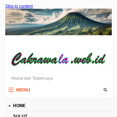
Skip to content
Akurat dan Terpercaya
Berita Sulawesi Utara
MENU
HOME
HEADLINES
SULUT