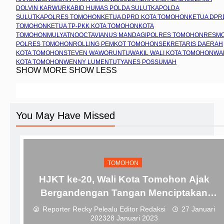
DOLVIN KARWUR
KABID HUMAS POLDA SULUT
KAPOLDA
SULUT
KAPOLRES TOMOHON
KETUA DPRD KOTA TOMOHON
KETUA DPR
TOMOHON
KETUA TP-PKK KOTA TOMOHON
KOTA
TOMOHON
MULYATNO
OCTAVIANUS MANDAGI
POLRES TOMOHON
RESM
POLRES TOMOHON
ROLLING PEMKOT TOMOHON
SEKRETARIS DAERAH
KOTA TOMOHON
STEVEN WAWORUNTU
WAKIL WALI KOTA TOMOHON
WA
KOTA TOMOHON
WENNY LUMENTUT
YANES POSSUMAH
SHOW MORE
SHOW LESS
You May Have Missed
TOMOHON
HJKT ke-20, Wali Kota Tomohon Ajak
Bergandengan Tangan Menciptakan
Sinergitas Yang Baik
Reporter Recky Pelealu Editor Redaksi
27 Januari
2023
28 Januari 2023