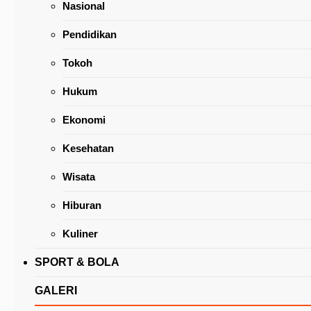
Nasional
Pendidikan
Tokoh
Hukum
Octavianus Mandagi Pimpin Panitia HUT ke-2
Ekonomi
Kota Tomohon
Kesehatan
Wisata
Hiburan
Kuliner
SPORT & BOLA
GALERI