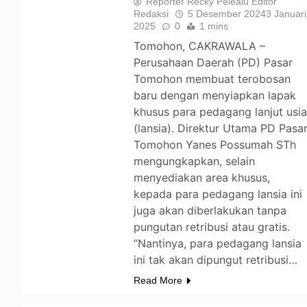
Reporter Recky Pelealu Editor
Redaksi
5 Desember 2024
3 Januari
2025
0
1 mins
Tomohon, CAKRAWALA –
Perusahaan Daerah (PD) Pasar
Tomohon membuat terobosan
baru dengan menyiapkan lapak
khusus para pedagang lanjut usi
(lansia). Direktur Utama PD Pasa
Tomohon Yanes Possumah STh
mengungkapkan, selain
menyediakan area khusus,
kepada para pedagang lansia ini
juga akan diberlakukan tanpa
pungutan retribusi atau gratis.
“Nantinya, para pedagang lansia
ini tak akan dipungut retribusi…
Read More