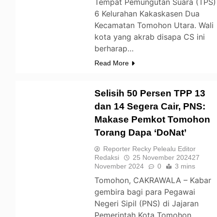
Tempat Pemungutan Suara (TPS)
6 Kelurahan Kakaskasen Dua
Kecamatan Tomohon Utara. Wali
kota yang akrab disapa CS ini
berharap…
Read More
Selisih 50 Persen TPP 13
dan 14 Segera Cair, PNS:
Makase Pemkot Tomohon
TOMOHON
Torang Dapa ‘DoNat’
Reporter Recky Pelealu Editor
Redaksi
25 November 2024
27
November 2024
0
3 mins
Tomohon, CAKRAWALA – Kabar
gembira bagi para Pegawai
Negeri Sipil (PNS) di Jajaran
Pemerintah Kota Tomohon.