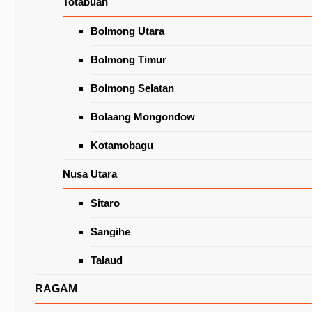
Totabuan
Wacanakan Lapak Khusus Lansia
di Pasar Beriman Tomohon
Latest News
Bolmong Utara
Bolmong Timur
Bolmong Selatan
Bolaang Mongondow
Kotamobagu
Nusa Utara
Sitaro
Lumentut Ingatkan Finalis ReTel GMIM Rayon
Tomohon Soal Tanggung Jawab Kepada Oran
Sangihe
Tua
Talaud
RAGAM