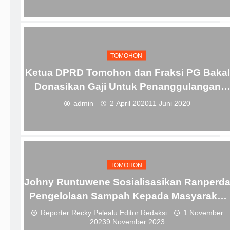
TOMOHON
Ketua DPRD Tomohon dan Fraksi PG Bakal
Donasikan Gaji Untuk Penanggulangan
COVID-19
admin
2 April 2020
11 Juni 2020
TOMOHON
Johny Runtuwene Sosialisasikan Ranperd
Pengelolaan Sampah Kepada Masyarakat
TomUt
Reporter Recky Pelealu Editor Redaksi
1 November
2023
9 November 2023