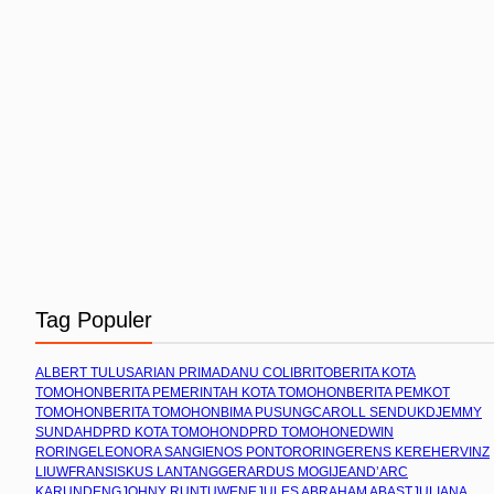
Tag Populer
ALBERT TULUS
ARIAN PRIMADANU COLIBRITO
BERITA KOTA
TOMOHON
BERITA PEMERINTAH KOTA TOMOHON
BERITA PEMKOT
TOMOHON
BERITA TOMOHON
BIMA PUSUNG
CAROLL SENDUK
DJEMMY
SUNDAH
DPRD KOTA TOMOHON
DPRD TOMOHON
EDWIN
RORING
ELEONORA SANGI
ENOS PONTORORING
ERENS KEREH
ERVINZ
LIUW
FRANSISKUS LANTANG
GERARDUS MOGI
JEAND’ARC
KARUNDENG
JOHNY RUNTUWENE
JULES ABRAHAM ABAST
JULIANA