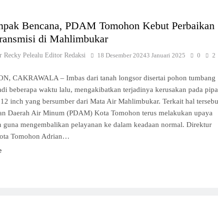
mpak Bencana, PDAM Tomohon Kebut Perbaikan
ransmisi di Mahlimbukar
r Recky Pelealu Editor Redaksi
18 Desember 2024
3 Januari 2025
0
2
, CAKRAWALA – Imbas dari tanah longsor disertai pohon tumbang
adi beberapa waktu lalu, mengakibatkan terjadinya kerusakan pada pipa
 12 inch yang bersumber dari Mata Air Mahlimbukar. Terkait hal tersebu
an Daerah Air Minum (PDAM) Kota Tomohon terus melakukan upaya
n guna mengembalikan pelayanan ke dalam keadaan normal. Direktur
ta Tomohon Adrian…
e