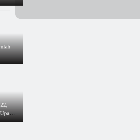
umlah
22,
 Upaya