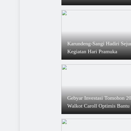
Karundeng-Sangi Hadiri Sej
Kegiatan Hari Pramuka
Gebyar Investasi Tomohon 20
Walkot Caroll Optimis Bantu
Pemulihan Ekonomi