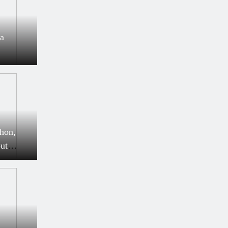
a
hon,
ut