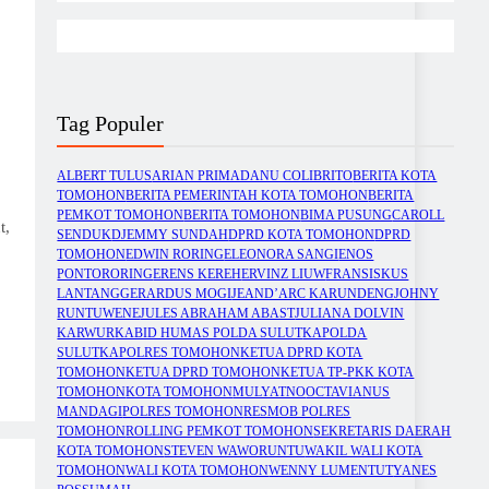
Tag Populer
ALBERT TULUS
ARIAN PRIMADANU COLIBRITO
BERITA KOTA
TOMOHON
BERITA PEMERINTAH KOTA TOMOHON
BERITA
PEMKOT TOMOHON
BERITA TOMOHON
BIMA PUSUNG
CAROLL
t,
SENDUK
DJEMMY SUNDAH
DPRD KOTA TOMOHON
DPRD
TOMOHON
EDWIN RORING
ELEONORA SANGI
ENOS
PONTORORING
ERENS KEREH
ERVINZ LIUW
FRANSISKUS
LANTANG
GERARDUS MOGI
JEAND’ARC KARUNDENG
JOHNY
RUNTUWENE
JULES ABRAHAM ABAST
JULIANA DOLVIN
KARWUR
KABID HUMAS POLDA SULUT
KAPOLDA
SULUT
KAPOLRES TOMOHON
KETUA DPRD KOTA
TOMOHON
KETUA DPRD TOMOHON
KETUA TP-PKK KOTA
TOMOHON
KOTA TOMOHON
MULYATNO
OCTAVIANUS
MANDAGI
POLRES TOMOHON
RESMOB POLRES
TOMOHON
ROLLING PEMKOT TOMOHON
SEKRETARIS DAERAH
KOTA TOMOHON
STEVEN WAWORUNTU
WAKIL WALI KOTA
TOMOHON
WALI KOTA TOMOHON
WENNY LUMENTUT
YANES