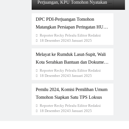
Perjuangan, KPU Tomohon Nyatakan
Lengkap
DPC PDI-Perjuangan Tomohon
Matangkan Persiapan Peringatan HUT
ke-51
Reporter Recky Pelealu Editor Redaksi
18 Desember 2024
3 Januari 2025
Melayat ke Rumduk Lasut-Supit, Wali
Kota Serahkan Bantuan dan Dokumen
Kependudukan
Reporter Recky Pelealu Editor Redaksi
18 Desember 2024
3 Januari 2025
Pemilu 2024, Komisi Pemilihan Umum
Tomohon Siapkan Satu TPS Loksus
Reporter Recky Pelealu Editor Redaksi
18 Desember 2024
3 Januari 2025