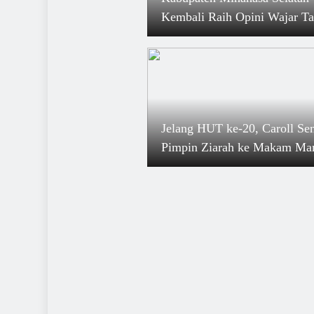
Kembali Raih Opini Wajar T
Pengecualian
Jelang HUT ke-20, Caroll Se
Pimpin Ziarah ke Makam Ma
Bupati dan Wali Kota