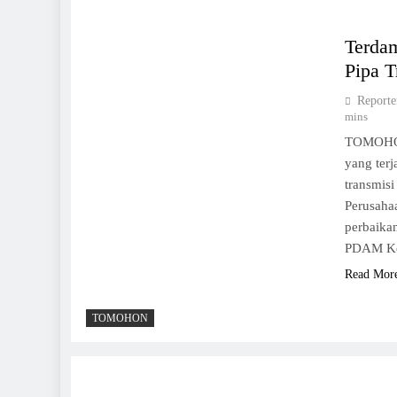
Terda
Pipa T
Reporte
mins
TOMOHON
yang terj
transmisi
Perusaha
perbaika
PDAM Ko
Read Mor
TOMOHON