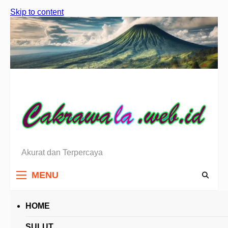
Skip to content
Akurat dan Terpercaya
Berita Sulawesi Utara
MENU
HOME
HEADLINES
SULUT