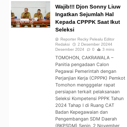
Wajib!!! Djon Sonny Liuw
Ingatkan Sejumlah Hal
Kepada CPPPK Saat Ikut
TOMOHON
Seleksi
Reporter Recky Pelealu Editor
Redaksi
2 Desember 2024
4
Desember 2024
0
3 mins
TOMOHON, CAKRAWALA –
Panitia pengadaan Calon
Pegawai Pemerintah dengan
Perjanjian Kerja (CPPPK) Pemkot
Tomohon mengggelar rapat
persiapan terkait pelaksanaan
Seleksi Kompetensi PPPK Tahun
2024 Tahap I di Ruang CAT
Badan Kepegawaian dan
Pengembangan SDM Daerah
(BKPSDM) Senin, 2 November