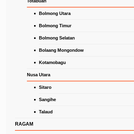
Totabuan
Wacanakan Lapak Khusus Lansia
di Pasar Beriman Tomohon
Latest News
Bolmong Utara
Bolmong Timur
Bolmong Selatan
Bolaang Mongondow
Kotamobagu
Nusa Utara
Sitaro
Pelatihan Public Safety Center 119 Ditutup
Sangihe
Talaud
RAGAM