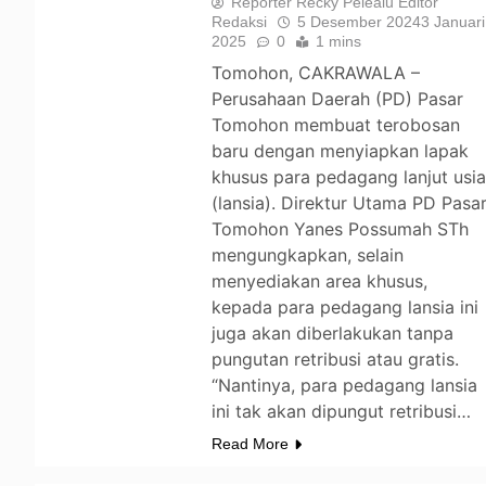
Reporter Recky Pelealu Editor
Redaksi
5 Desember 2024
3 Januari
2025
0
1 mins
Tomohon, CAKRAWALA –
Perusahaan Daerah (PD) Pasar
Tomohon membuat terobosan
baru dengan menyiapkan lapak
khusus para pedagang lanjut usi
(lansia). Direktur Utama PD Pasa
Tomohon Yanes Possumah STh
mengungkapkan, selain
menyediakan area khusus,
kepada para pedagang lansia ini
juga akan diberlakukan tanpa
pungutan retribusi atau gratis.
“Nantinya, para pedagang lansia
ini tak akan dipungut retribusi…
Read More