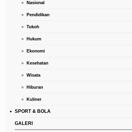
Nasional
Pendidikan
Tokoh
Hukum
PD Pasar Tomohon Jalin Kerja Sama Dengan
Ekonomi
Manajemen Michi no Eki Pakewa
Kesehatan
Wisata
Hiburan
Kuliner
SPORT & BOLA
GALERI