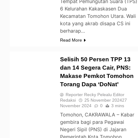
Tempat Pemungutan Suara (TPS)
6 Kelurahan Kakaskasen Dua
Kecamatan Tomohon Utara. Wali
kota yang akrab disapa CS ini
berharap…
Read More
Selisih 50 Persen TPP 13
dan 14 Segera Cair, PNS:
Makase Pemkot Tomohon
TOMOHON
Torang Dapa ‘DoNat’
Reporter Recky Pelealu Editor
Redaksi
25 November 2024
27
November 2024
0
3 mins
Tomohon, CAKRAWALA – Kabar
gembira bagi para Pegawai
Negeri Sipil (PNS) di Jajaran
Pemerintah Kota Tomohon.