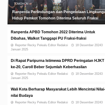
TOMOHON
Ranperda Perlindungan dan Pengelolaan Lingkung
Hidup Pemkot Tomohon Diterima Seluruh Fraksi
Ranperda APBD Tomohon 2022 Diterima Untuk
Dibahas, Walkot Tanggapi PU Fraksi-fraksi
Reporter Recky Pelealu Editor Redaksi
18 Desember 2024
3
Januari 2025
Di Rapat Paripurna Istimewa DPRD Peringatan HJKT
ke-20, Caroll Beber Sejumlah Keberhasilan
Reporter Recky Pelealu Editor Redaksi
18 Desember 2024
3
Januari 2025
Wali Kota Berharap Masyarakat Lebih Mencintai Nilai
nilai Budaya
Reporter Recky Pelealu Editor Redaksi
18 Desember 2024
3