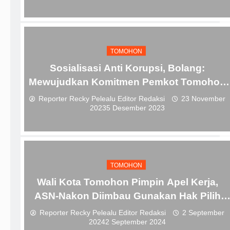
TOMOHON
Sosialisasi Anti Korupsi, Bolang:
Mewujudkan Komitmen Pemkot Tomohon
Terhadap Pencegahan Korupsi
Reporter Recky Pelealu Editor Redaksi
23 November
2023
5 Desember 2023
TOMOHON
Wali Kota Tomohon Pimpin Apel Kerja,
ASN-Nakon Diimbau Gunakan Hak Pilih
Dengan Baik
Reporter Recky Pelealu Editor Redaksi
2 September
2024
2 September 2024