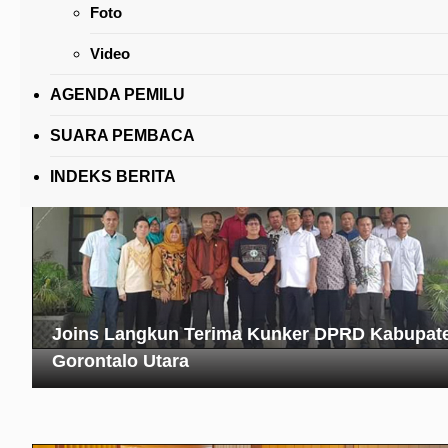
Foto
Diserahkan Wali Kota, Lima Perwakilan
Kecamatan Terima Bansos Uang Tunai Maret-A
Video
AGENDA PEMILU
SUARA PEMBACA
INDEKS BERITA
Joins Langkun Terima Kunker DPRD Kabupat
Gorontalo Utara