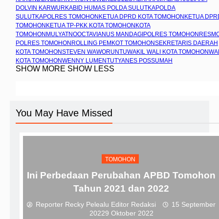
DOLVIN KARWUR
KABID HUMAS POLDA SULUT
KAPOLDA
SULUT
KAPOLRES TOMOHON
KETUA DPRD KOTA TOMOHON
KETUA DPR
TOMOHON
KETUA TP-PKK KOTA TOMOHON
KOTA
TOMOHON
MULYATNO
OCTAVIANUS MANDAGI
POLRES TOMOHON
RESM
POLRES TOMOHON
ROLLING PEMKOT TOMOHON
SEKRETARIS DAERAH
KOTA TOMOHON
STEVEN WAWORUNTU
WAKIL WALI KOTA TOMOHON
WA
KOTA TOMOHON
WENNY LUMENTUT
YANES POSSUMAH
SHOW MORE
SHOW LESS
You May Have Missed
TOMOHON
Ini Perbedaan Perubahan APBD Tomohon
Tahun 2021 dan 2022
Reporter Recky Pelealu Editor Redaksi
15 September
2022
9 Oktober 2022