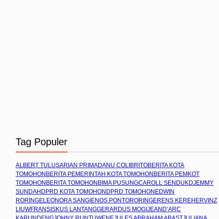
Tag Populer
ALBERT TULUS
ARIAN PRIMADANU COLIBRITO
BERITA KOTA
TOMOHON
BERITA PEMERINTAH KOTA TOMOHON
BERITA PEMKOT
TOMOHON
BERITA TOMOHON
BIMA PUSUNG
CAROLL SENDUK
DJEMMY
SUNDAH
DPRD KOTA TOMOHON
DPRD TOMOHON
EDWIN
RORING
ELEONORA SANGI
ENOS PONTORORING
ERENS KEREH
ERVINZ
LIUW
FRANSISKUS LANTANG
GERARDUS MOGI
JEAND’ARC
KARUNDENG
JOHNY RUNTUWENE
JULES ABRAHAM ABAST
JULIANA