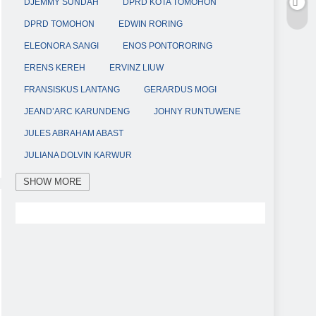
DJEMMY SUNDAH
DPRD KOTA TOMOHON
DPRD TOMOHON
EDWIN RORING
ELEONORA SANGI
ENOS PONTORORING
ERENS KEREH
ERVINZ LIUW
FRANSISKUS LANTANG
GERARDUS MOGI
JEAND’ARC KARUNDENG
JOHNY RUNTUWENE
JULES ABRAHAM ABAST
JULIANA DOLVIN KARWUR
KABID HUMAS POLDA SULUT
KAPOLDA SULUT
SHOW MORE
KAPOLRES TOMOHON
KETUA DPRD KOTA TOMOHON
KETUA DPRD TOMOHON
KETUA TP-PKK KOTA TOMOHON
KOTA TOMOHON
MULYATNO
OCTAVIANUS MANDAGI
POLRES TOMOHON
RESMOB POLRES TOMOHON