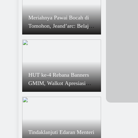
Bakal Ada Parkiran VIP di Pasar Beriman Tomo
7 Desember 2024
Meriahnya Pawai Bocah di
Tomohon Zona Hijau (Kualitas Tinggi) Kepatuh
Tomohon, Jeand’arc: Belajar
Penyelenggaraan Pelayanan Publik
Harus Menyenangkan Bagi
6 Desember 2024
Anak-anak
Mulus, Pleno Rekapitulasi KPU Tomohon Pilgub
2024
5 Desember 2024
Gratis Retribusi, PD Pasar Wacanakan Lapak K
HUT ke-4 Rebana Banners
Lansia di Pasar Beriman Tomohon
GMIM, Walkot Apresiasi
KPDP Rayon Tomohon
Tindaklanjuti Edaran Menteri