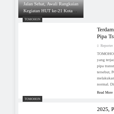
Jalan Sehat, Awali Rangkaian
Kegiatan HUT ke-21 Kota
Tomohon
TOMOHON
Terdam
Pipa T
Reporter
TOMOHON, 
yang terja
pipa trans
tersebut,
melakukan
normal. D
Read More
TOMOHON
2025, 