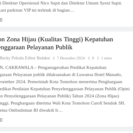
 Direktur Opersional Nico Supit dan Direktur Umum Syeni Supit.
asi parkiran VIP ini terletak di bagian…
n Zona Hijau (Kualitas Tinggi) Kepatuhan
enggaraan Pelayanan Publik
 Recky Pelealu Editor Redaksi
7 Desember 2024
0
1 mins
 CAKRAWALA – Penganugerahan Predikat Kepatuhan
garaan Pelayanan publik dilaksanakan di Luwansa Hotel Manado,
esember 2024. Pemerintah Kota Tomohon menerima Penghargaan
edikat Penilaian Kepatuhan Penyelenggaraan Pelayanan Publik (Opini
n Penyelenggaraan Pelayanan Publik) Tahun 2024 (Zona Hijau)
Tinggi. Penghargaan diterima Wali Kota Tomohon Caroll Senduk SH.
Ketua Ombudsman RI diwakili Ir…