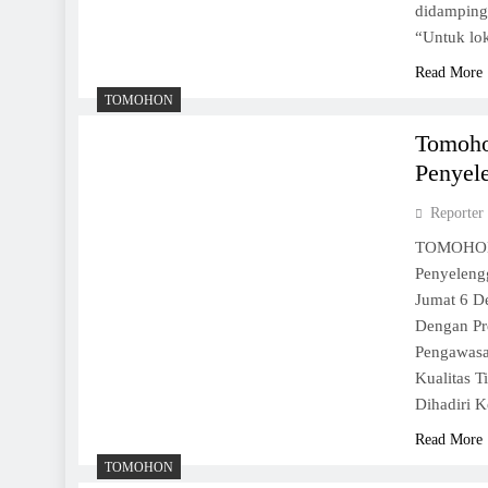
didampingi
“Untuk lok
Read More
TOMOHON
Tomoho
Penyel
Reporter
TOMOHON,
Penyeleng
Jumat 6 D
Dengan Pr
Pengawasa
Kualitas 
Dihadiri 
Read More
TOMOHON