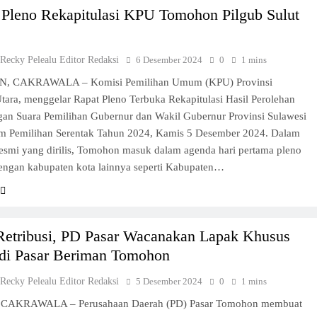
 Pleno Rekapitulasi KPU Tomohon Pilgub Sulut
 Recky Pelealu Editor Redaksi
6 Desember 2024
0
1 mins
 CAKRAWALA – Komisi Pemilihan Umum (KPU) Provinsi
tara, menggelar Rapat Pleno Terbuka Rekapitulasi Hasil Perolehan
gan Suara Pemilihan Gubernur dan Wakil Gubernur Provinsi Sulawesi
am Pemilihan Serentak Tahun 2024, Kamis 5 Desember 2024. Dalam
esmi yang dirilis, Tomohon masuk dalam agenda hari pertama pleno
engan kabupaten kota lainnya seperti Kabupaten…
 Retribusi, PD Pasar Wacanakan Lapak Khusus
 di Pasar Beriman Tomohon
 Recky Pelealu Editor Redaksi
5 Desember 2024
0
1 mins
 CAKRAWALA – Perusahaan Daerah (PD) Pasar Tomohon membuat