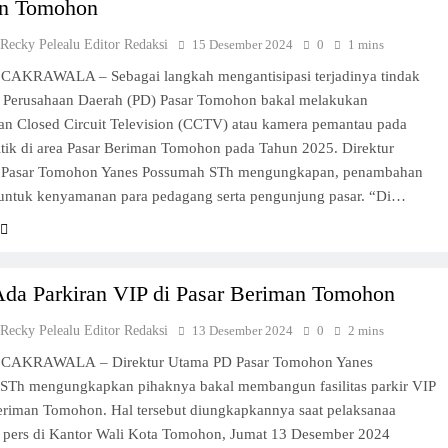
n Tomohon
 Recky Pelealu Editor Redaksi
15 Desember 2024
0
1 mins
CAKRAWALA – Sebagai langkah mengantisipasi terjadinya tindak
, Perusahaan Daerah (PD) Pasar Tomohon bakal melakukan
n Closed Circuit Television (CCTV) atau kamera pemantau pada
itik di area Pasar Beriman Tomohon pada Tahun 2025. Direktur
 Pasar Tomohon Yanes Possumah STh mengungkapan, penambahan
untuk kenyamanan para pedagang serta pengunjung pasar. “Di…
Ada Parkiran VIP di Pasar Beriman Tomohon
 Recky Pelealu Editor Redaksi
13 Desember 2024
0
2 mins
 CAKRAWALA – Direktur Utama PD Pasar Tomohon Yanes
STh mengungkapkan pihaknya bakal membangun fasilitas parkir VIP
Beriman Tomohon. Hal tersebut diungkapkannya saat pelaksanaa
i pers di Kantor Wali Kota Tomohon, Jumat 13 Desember 2024