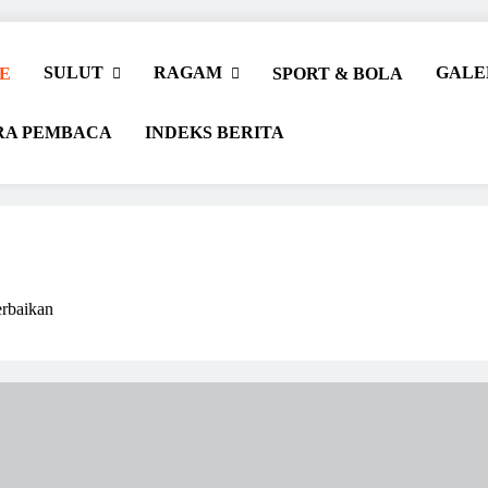
SULUT
RAGAM
GALE
E
SPORT & BOLA
RA PEMBACA
INDEKS BERITA
rbaikan
r Beriman