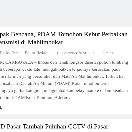
pak Bencana, PDAM Tomohon Kebut Perbaikan
ransmisi di Mahlimbukar
 Recky Pelealu Editor Redaksi
18 Desember 2024
0
2 mins
CAKRAWALA – Imbas dari tanah longsor disertai pohon tumbang
di beberapa waktu lalu, mengakibatkan terjadinya kerusakan pada
misi 12 inch yang bersumber dari Mata Air Mahlimbukar. Terkait hal
 Perusahaan Daerah Air Minum (PDAM) Kota Tomohon terus
 upaya perbaikan guna mengembalikan pelayanan ke dalam keadaan
irektur PDAM Kota Tomohon Adrian…
PD Pasar Tambah Puluhan CCTV di Pasar