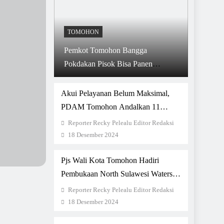
TOMOHON
Pemkot Tomohon Bangga
Pokdakan Pisok Bisa Panen
Perdana Dengan Sistem Bioflok
Akui Pelayanan Belum Maksimal,
PDAM Tomohon Andalkan 11
Sumber Air Layani 6.195 Pelanggan
Reporter Recky Pelealu Editor Redaksi
18 Desember 2024
Pjs Wali Kota Tomohon Hadiri
Pembukaan North Sulawesi Waterski
Festival 2024
Reporter Recky Pelealu Editor Redaksi
18 Desember 2024