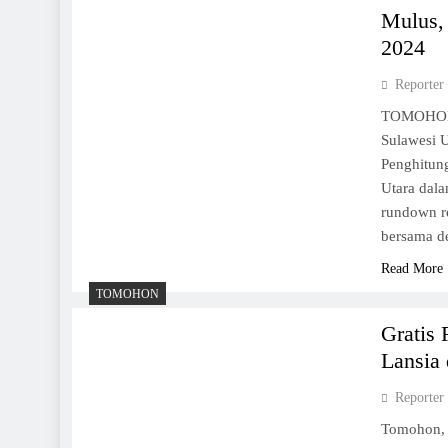
Mulus,
2024
Reporter
TOMOHON,
Sulawesi U
Penghitun
Utara dal
rundown r
bersama d
Read More
TOMOHON
Gratis
Lansia
Reporter
Tomohon,