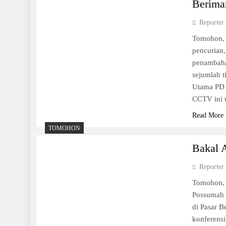
Berima
Reporter
Tomohon, 
pencurian
penambaha
sejumlah t
Utama PD
CCTV ini 
Read More
TOMOHON
Bakal 
Reporter
Tomohon,
Possumah 
di Pasar 
konferens