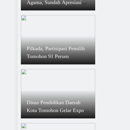
Agama, Sundah Apresiasi
Pemkot Tomohon
Pilkada, Partisipasi Pemilih
Tomohon 91 Persen
Dinas Pendidikan Daerah
Kota Tomohon Gelar Expo
2024