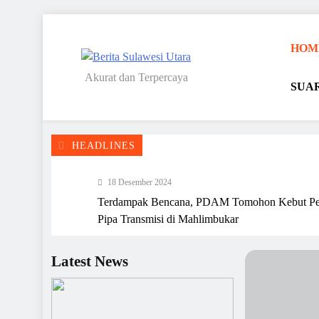
Skip
to
HOM
content
Akurat dan Terpercaya
SUA
Berita Sulawesi Utara
HEADLINES
18 Desember 2024
Terdampak Bencana, PDAM Tomohon Kebut Pe
Pipa Transmisi di Mahlimbukar
15 Desember 2024
2025, PD Pasar Tambah Puluhan CCTV di Pasa
Latest News
Tomohon
13 Desember 2024