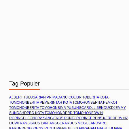
Tag Populer
ALBERT TULUS
ARIAN PRIMADANU COLIBRITO
BERITA KOTA
TOMOHON
BERITA PEMERINTAH KOTA TOMOHON
BERITA PEMKOT
TOMOHON
BERITA TOMOHON
BIMA PUSUNG
CAROLL SENDUK
DJEMMY
SUNDAH
DPRD KOTA TOMOHON
DPRD TOMOHON
EDWIN
RORING
ELEONORA SANGI
ENOS PONTORORING
ERENS KEREH
ERVINZ
LIUW
FRANSISKUS LANTANG
GERARDUS MOGI
JEAND’ARC
KARUNDENG
JOHNY RUNTUWENE
JULES ABRAHAM ABAST
JULIANA