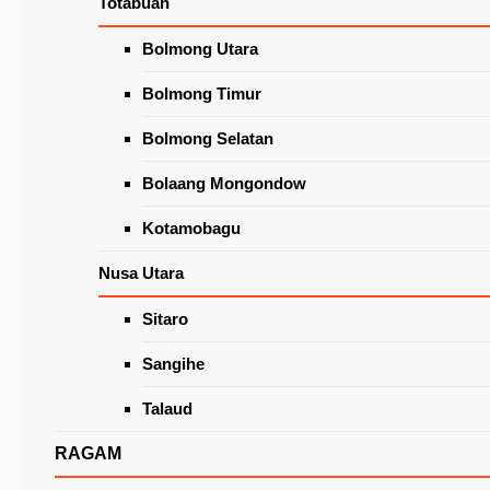
Totabuan
Wacanakan Lapak Khusus Lansia
di Pasar Beriman Tomohon
Latest News
Bolmong Utara
Bolmong Timur
Bolmong Selatan
Bolaang Mongondow
Kotamobagu
Nusa Utara
Sitaro
Puluhan Ribu Orang Hantar C-S Daftar, Manta
Cawawali Sebut Baru Pengurus Parpol dan
Sangihe
Relawan
Talaud
RAGAM