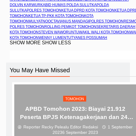
DOLVIN KARWUR
KABID HUMAS POLDA SULUT
KAPOLDA
SULUT
KAPOLRES TOMOHON
KETUA DPRD KOTA TOMOHON
KETUA DPR
TOMOHON
KETUA TP-PKK KOTA TOMOHON
KOTA
TOMOHON
MULYATNO
OCTAVIANUS MANDAGI
POLRES TOMOHON
RESM
POLRES TOMOHON
ROLLING PEMKOT TOMOHON
SEKRETARIS DAERAH
KOTA TOMOHON
STEVEN WAWORUNTU
WAKIL WALI KOTA TOMOHON
WA
KOTA TOMOHON
WENNY LUMENTUT
YANES POSSUMAH
SHOW MORE
SHOW LESS
You May Have Missed
TOMOHON
APBD Tomohon 2023: Biayai 21.912
Peserta BPJS Ketenagakerjaan dan 245
Insentif ToGa
Reporter Recky Pelealu Editor Redaksi
1 September
2023
6 September 2023