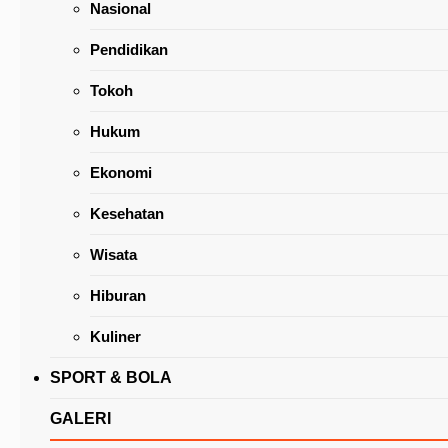
Nasional
Pendidikan
Tokoh
Hukum
Lansia Teladan Dalam Beribadah dan
Ekonomi
Bermasyarakat Serta Contoh Teladan Yang Ba
Kesehatan
Wisata
Hiburan
Kuliner
SPORT & BOLA
GALERI