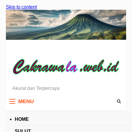
Skip to content
Akurat dan Terpercaya
Berita Sulawesi Utara
MENU
HOME
HEADLINES
SULUT