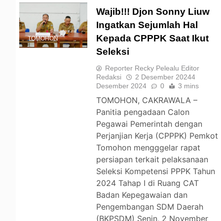
Wajib!!! Djon Sonny Liuw
Ingatkan Sejumlah Hal
Kepada CPPPK Saat Ikut
TOMOHON
Seleksi
Reporter Recky Pelealu Editor
Redaksi
2 Desember 2024
4
Desember 2024
0
3 mins
TOMOHON, CAKRAWALA –
Panitia pengadaan Calon
Pegawai Pemerintah dengan
Perjanjian Kerja (CPPPK) Pemkot
Tomohon mengggelar rapat
persiapan terkait pelaksanaan
Seleksi Kompetensi PPPK Tahun
2024 Tahap I di Ruang CAT
Badan Kepegawaian dan
Pengembangan SDM Daerah
(BKPSDM) Senin, 2 November