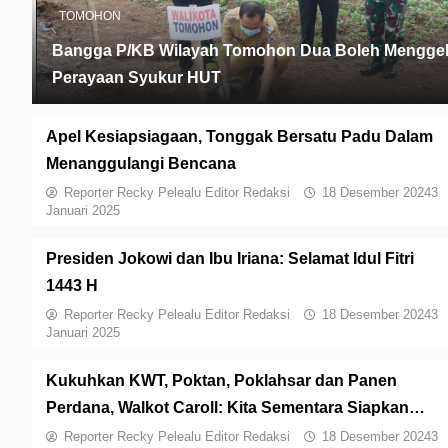
TOMOHON
Bangga P/KB Wilayah Tomohon Dua Boleh Menggel
Perayaan Syukur HUT
Apel Kesiapsiagaan, Tonggak Bersatu Padu Dalam
Menanggulangi Bencana
Reporter Recky Pelealu Editor Redaksi
18 Desember 2024
3
Januari 2025
Presiden Jokowi dan Ibu Iriana: Selamat Idul Fitri
1443 H
Reporter Recky Pelealu Editor Redaksi
18 Desember 2024
3
Januari 2025
Kukuhkan KWT, Poktan, Poklahsar dan Panen
Perdana, Walkot Caroll: Kita Sementara Siapkan
Pupuk Organik
Reporter Recky Pelealu Editor Redaksi
18 Desember 2024
3