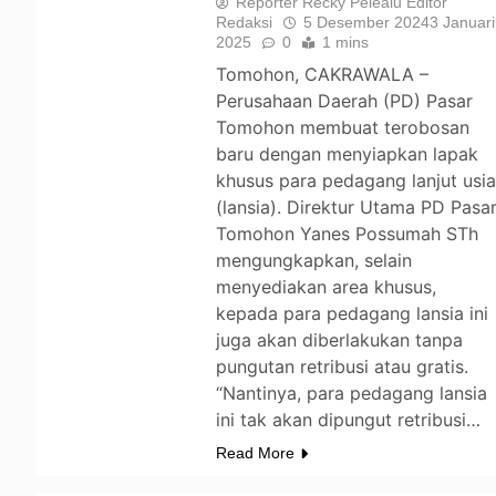
Reporter Recky Pelealu Editor
Redaksi
5 Desember 2024
3 Januari
2025
0
1 mins
Tomohon, CAKRAWALA –
Perusahaan Daerah (PD) Pasar
Tomohon membuat terobosan
baru dengan menyiapkan lapak
khusus para pedagang lanjut usi
(lansia). Direktur Utama PD Pasa
Tomohon Yanes Possumah STh
mengungkapkan, selain
menyediakan area khusus,
kepada para pedagang lansia ini
juga akan diberlakukan tanpa
pungutan retribusi atau gratis.
“Nantinya, para pedagang lansia
ini tak akan dipungut retribusi…
Read More