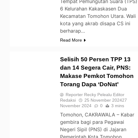
Tempat Pemungutan Suara (TPS)
6 Kelurahan Kakaskasen Dua
Kecamatan Tomohon Utara. Wali
kota yang akrab disapa CS ini
berharap…
Read More
Selisih 50 Persen TPP 13
dan 14 Segera Cair, PNS:
Makase Pemkot Tomohon
TOMOHON
Torang Dapa ‘DoNat’
Reporter Recky Pelealu Editor
Redaksi
25 November 2024
27
November 2024
0
3 mins
Tomohon, CAKRAWALA – Kabar
gembira bagi para Pegawai
Negeri Sipil (PNS) di Jajaran
Pemerintah Kota Tomohon.