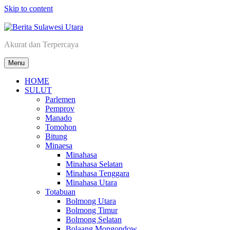
Skip to content
Akurat dan Terpercaya
Berita Sulawesi Utara
Menu
HOME
SULUT
Parlemen
Pemprov
Manado
Tomohon
Bitung
Minaesa
Minahasa
Minahasa Selatan
Minahasa Tenggara
Minahasa Utara
Totabuan
Bolmong Utara
Bolmong Timur
Bolmong Selatan
Bolaang Mongondow