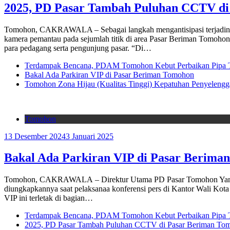
2025, PD Pasar Tambah Puluhan CCTV di
Tomohon, CAKRAWALA – Sebagai langkah mengantisipasi terjadinya
kamera pemantau pada sejumlah titik di area Pasar Beriman Tom
para pedagang serta pengunjung pasar. “Di…
Terdampak Bencana, PDAM Tomohon Kebut Perbaikan Pipa T
Bakal Ada Parkiran VIP di Pasar Beriman Tomohon
Tomohon Zona Hijau (Kualitas Tinggi) Kepatuhan Penyelengg
Tomohon
13 Desember 2024
3 Januari 2025
Bakal Ada Parkiran VIP di Pasar Berima
Tomohon, CAKRAWALA – Direktur Utama PD Pasar Tomohon Yanes P
diungkapkannya saat pelaksanaa konferensi pers di Kantor Wali Kot
VIP ini terletak di bagian…
Terdampak Bencana, PDAM Tomohon Kebut Perbaikan Pipa T
2025, PD Pasar Tambah Puluhan CCTV di Pasar Beriman To