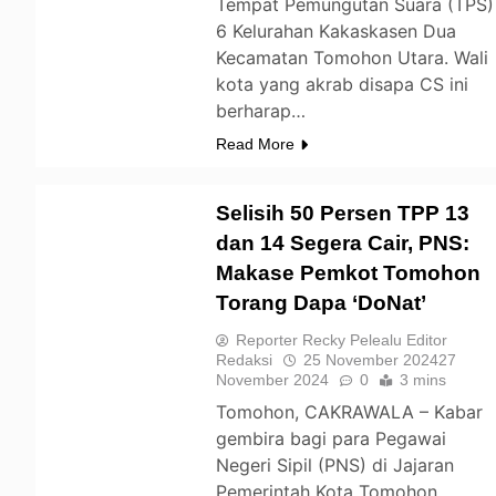
Tempat Pemungutan Suara (TPS)
6 Kelurahan Kakaskasen Dua
Kecamatan Tomohon Utara. Wali
kota yang akrab disapa CS ini
berharap…
Read More
Selisih 50 Persen TPP 13
dan 14 Segera Cair, PNS:
Makase Pemkot Tomohon
TOMOHON
Torang Dapa ‘DoNat’
Reporter Recky Pelealu Editor
Redaksi
25 November 2024
27
November 2024
0
3 mins
Tomohon, CAKRAWALA – Kabar
gembira bagi para Pegawai
Negeri Sipil (PNS) di Jajaran
Pemerintah Kota Tomohon.