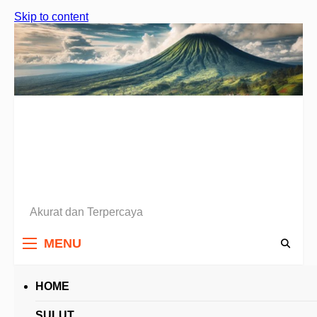
Skip to content
Akurat dan Terpercaya
Berita Sulawesi Utara
MENU
HOME
HEADLINES
SULUT