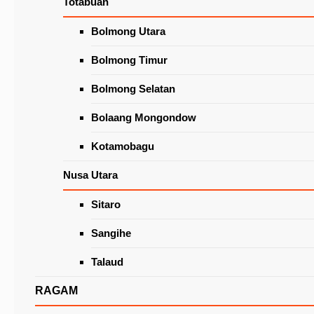
Totabuan
Wacanakan Lapak Khusus Lansia
di Pasar Beriman Tomohon
Latest News
Bolmong Utara
Bolmong Timur
Bolmong Selatan
Bolaang Mongondow
Kotamobagu
Nusa Utara
Sitaro
APBD Tomohon 2024 Mulus, Diketuk Sebelum
‘Argo Berakhir’
Sangihe
Talaud
RAGAM