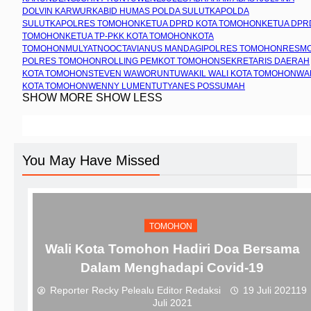
DOLVIN KARWUR
KABID HUMAS POLDA SULUT
KAPOLDA
SULUT
KAPOLRES TOMOHON
KETUA DPRD KOTA TOMOHON
KETUA DPR
TOMOHON
KETUA TP-PKK KOTA TOMOHON
KOTA
TOMOHON
MULYATNO
OCTAVIANUS MANDAGI
POLRES TOMOHON
RESM
POLRES TOMOHON
ROLLING PEMKOT TOMOHON
SEKRETARIS DAERAH
KOTA TOMOHON
STEVEN WAWORUNTU
WAKIL WALI KOTA TOMOHON
WA
KOTA TOMOHON
WENNY LUMENTUT
YANES POSSUMAH
SHOW MORE
SHOW LESS
You May Have Missed
TOMOHON
Wali Kota Tomohon Hadiri Doa Bersama
Dalam Menghadapi Covid-19
Reporter Recky Pelealu Editor Redaksi
19 Juli 2021
19
Juli 2021