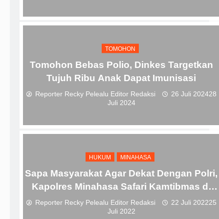
TOMOHON
Tomohon Bebas Polio, Dinkes Targetkan
Tujuh Ribu Anak Dapat Imunisasi
Reporter Recky Pelealu Editor Redaksi
26 Juli 2024
28
Juli 2024
HUKUM
MINAHASA
Sapa Masyarakat Agar Dekat Dengan Polri,
Kapolres Minahasa Safari Kamtibmas di
Kecamatan Eris
Reporter Recky Pelealu Editor Redaksi
22 Juli 2022
25
Juli 2022