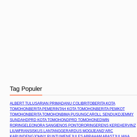
Tag Populer
ALBERT TULUS
ARIAN PRIMADANU COLIBRITO
BERITA KOTA
TOMOHON
BERITA PEMERINTAH KOTA TOMOHON
BERITA PEMKOT
TOMOHON
BERITA TOMOHON
BIMA PUSUNG
CAROLL SENDUK
DJEMMY
SUNDAH
DPRD KOTA TOMOHON
DPRD TOMOHON
EDWIN
RORING
ELEONORA SANGI
ENOS PONTORORING
ERENS KEREH
ERVINZ
LIUW
FRANSISKUS LANTANG
GERARDUS MOGI
JEAND’ARC
KARUNDENG
JOHNY RUNTUWENE
JULES ABRAHAM ABAST
JULIANA