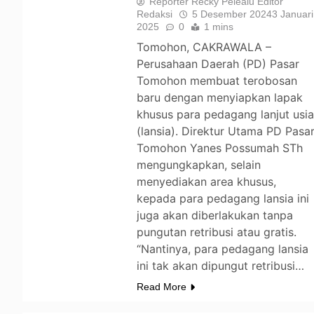
Reporter Recky Pelealu Editor
Redaksi
5 Desember 2024
3 Januari
2025
0
1 mins
Tomohon, CAKRAWALA –
Perusahaan Daerah (PD) Pasar
Tomohon membuat terobosan
baru dengan menyiapkan lapak
khusus para pedagang lanjut usi
(lansia). Direktur Utama PD Pasa
Tomohon Yanes Possumah STh
mengungkapkan, selain
menyediakan area khusus,
kepada para pedagang lansia ini
juga akan diberlakukan tanpa
pungutan retribusi atau gratis.
“Nantinya, para pedagang lansia
ini tak akan dipungut retribusi…
Read More