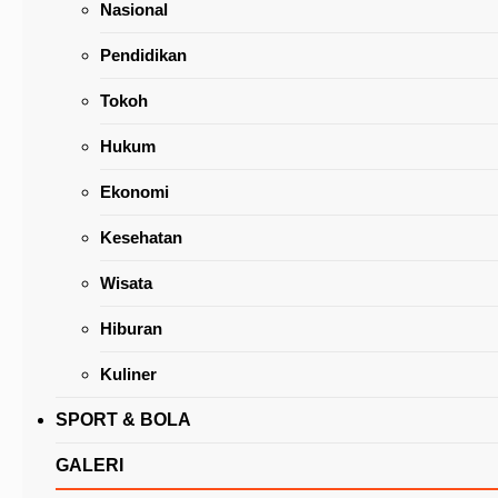
Nasional
Pendidikan
Tokoh
Hukum
Dimanajeri Edwin Roring, Wali Kota Tomohon
Ekonomi
Berharap Hasil Terbaik di Wali Kota Bitung Cu
Kesehatan
Wisata
Hiburan
Kuliner
SPORT & BOLA
GALERI