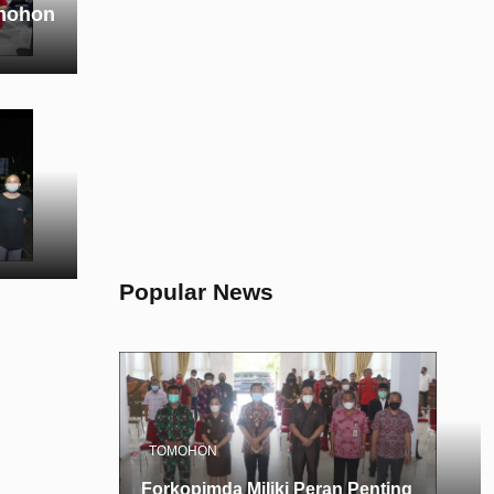
omohon
Popular News
TOMOHON
Forkopimda Miliki Peran Penting