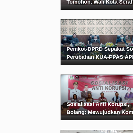
Tomohon, Wali Kota Sera
Bantuan Pembinaan
Pemkot-DPRD Sepakat So
Perubahan KUA-PPAS A
Tomohon 2022
Sosialisasi Anti Korupsi,
Bolang: Mewujudkan Kom
Pemkot Tomohon Terhad
Pencegahan Korupsi