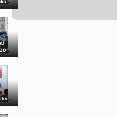
hkan
al
PBD
itmen
ap