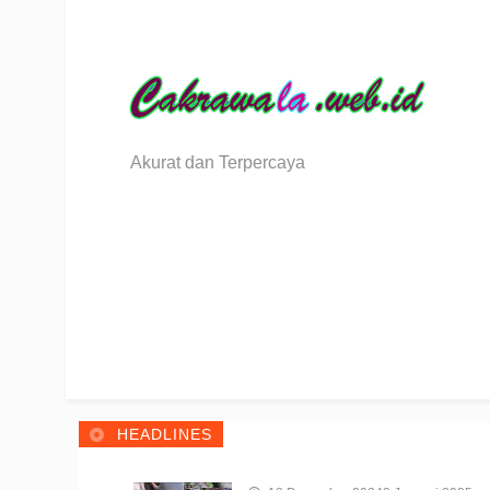
Akurat dan Terpercaya
Berita Sulawesi Utara
HEADLINES