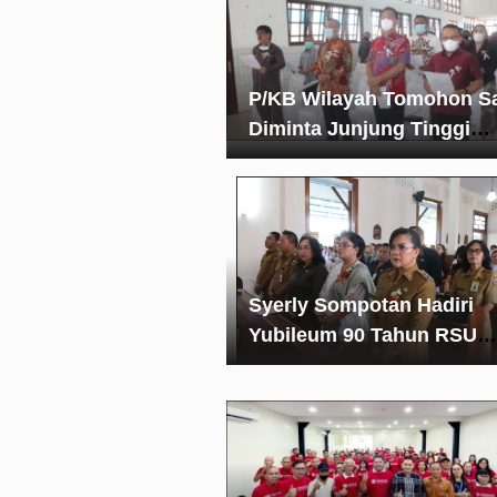
P/KB Wilayah Tomohon S
Diminta Junjung Tinggi
Sportivitas Dalam Bertan
Syerly Sompotan Hadiri
Yubileum 90 Tahun RSU
Gunung Maria Tomohon