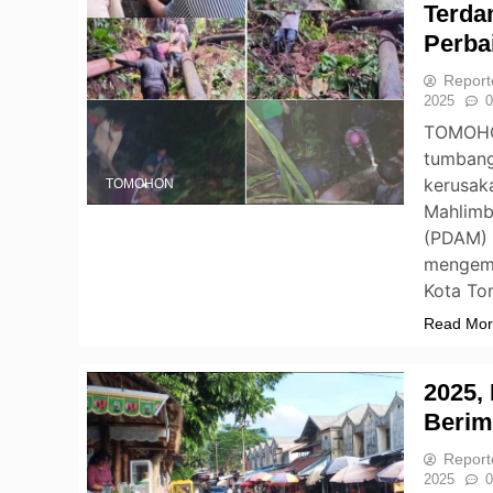
Terda
Perba
Report
2025
0
TOMOHON
tumbang
kerusaka
TOMOHON
Mahlimbu
(PDAM) 
mengemb
Kota To
Read Mo
2025,
Beri
Report
2025
0