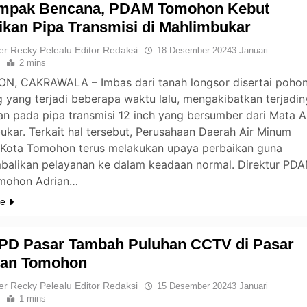
mpak Bencana, PDAM Tomohon Kebut
ikan Pipa Transmisi di Mahlimbukar
er Recky Pelealu Editor Redaksi
18 Desember 2024
3 Januari
2 mins
, CAKRAWALA – Imbas dari tanah longsor disertai poho
 yang terjadi beberapa waktu lalu, mengakibatkan terjadin
n pada pipa transmisi 12 inch yang bersumber dari Mata A
kar. Terkait hal tersebut, Perusahaan Daerah Air Minum
Kota Tomohon terus melakukan upaya perbaikan guna
alikan pelayanan ke dalam keadaan normal. Direktur PD
mohon Adrian…
re
 PD Pasar Tambah Puluhan CCTV di Pasar
man Tomohon
er Recky Pelealu Editor Redaksi
15 Desember 2024
3 Januari
1 mins