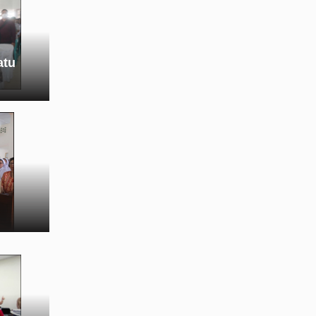
atu
ding