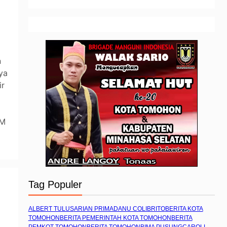
n
ya
ir
AM
Tag Populer
ALBERT TULUS
ARIAN PRIMADANU COLIBRITO
BERITA KOTA
TOMOHON
BERITA PEMERINTAH KOTA TOMOHON
BERITA